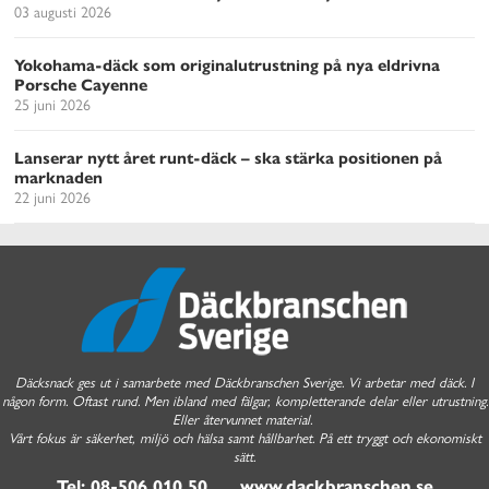
03 augusti 2026
Yokohama-däck som originalutrustning på nya eldrivna
Porsche Cayenne
25 juni 2026
Lanserar nytt året runt-däck – ska stärka positionen på
marknaden
22 juni 2026
Däcksnack ges ut i samarbete med Däckbranschen Sverige. Vi arbetar med däck. I
någon form. Oftast rund. Men ibland med fälgar, kompletterande delar eller utrustning.
Eller återvunnet material.
Vårt fokus är säkerhet, miljö och hälsa samt hållbarhet. På ett tryggt och ekonomiskt
sätt.
Tel: 08-506 010 50 www.dackbranschen.se