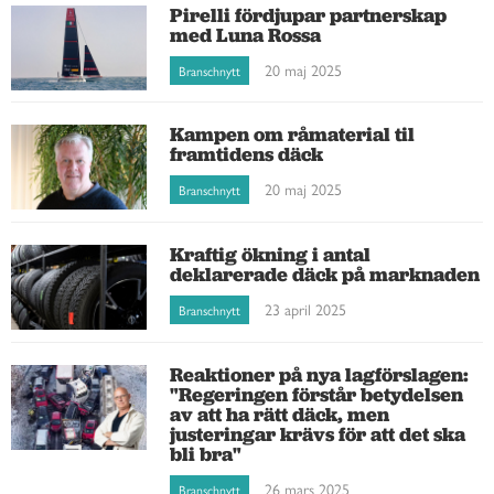
Pirelli fördjupar partnerskap
med Luna Rossa
20 maj 2025
Branschnytt
Kampen om råmaterial til
framtidens däck
20 maj 2025
Branschnytt
Kraftig ökning i antal
deklarerade däck på marknaden
23 april 2025
Branschnytt
Reaktioner på nya lagförslagen:
"Regeringen förstår betydelsen
av att ha rätt däck, men
justeringar krävs för att det ska
bli bra"
26 mars 2025
Branschnytt