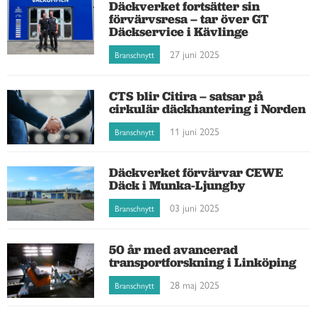
Däckverket fortsätter sin
förvärvsresa – tar över GT
Däckservice i Kävlinge
27 juni 2025
Branschnytt
CTS blir Citira – satsar på
cirkulär däckhantering i Norden
11 juni 2025
Branschnytt
Däckverket förvärvar CEWE
Däck i Munka-Ljungby
03 juni 2025
Branschnytt
50 år med avancerad
transportforskning i Linköping
28 maj 2025
Branschnytt