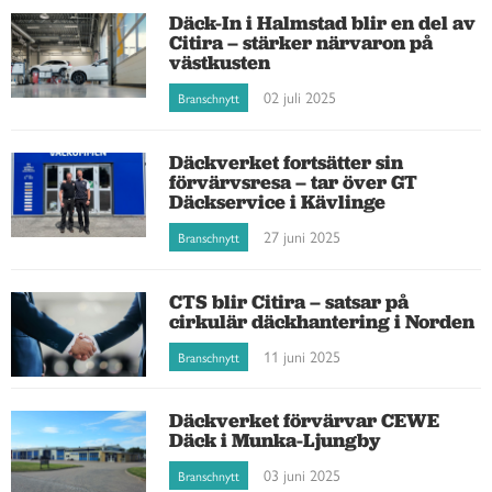
Däck-In i Halmstad blir en del av
Citira – stärker närvaron på
västkusten
02 juli 2025
Branschnytt
Däckverket fortsätter sin
förvärvsresa – tar över GT
Däckservice i Kävlinge
27 juni 2025
Branschnytt
CTS blir Citira – satsar på
cirkulär däckhantering i Norden
11 juni 2025
Branschnytt
Däckverket förvärvar CEWE
Däck i Munka-Ljungby
03 juni 2025
Branschnytt