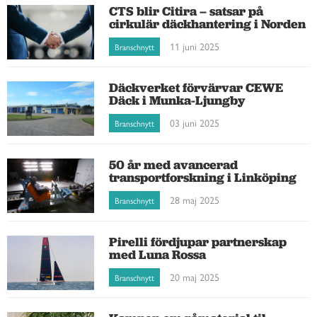
CTS blir Citira – satsar på
cirkulär däckhantering i Norden
11 juni 2025
Branschnytt
Däckverket förvärvar CEWE
Däck i Munka-Ljungby
03 juni 2025
Branschnytt
50 år med avancerad
transportforskning i Linköping
28 maj 2025
Branschnytt
Pirelli fördjupar partnerskap
med Luna Rossa
20 maj 2025
Branschnytt