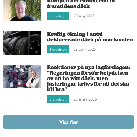
Kampen om råmaterial til
framtidens däck
20 maj 2025
Branschnytt
Kraftig ökning i antal
deklarerade däck på marknaden
23 april 2025
Branschnytt
Reaktioner på nya lagförslagen:
"Regeringen förstår betydelsen
av att ha rätt däck, men
justeringar krävs för att det ska
bli bra"
26 mars 2025
Branschnytt
Visa fler