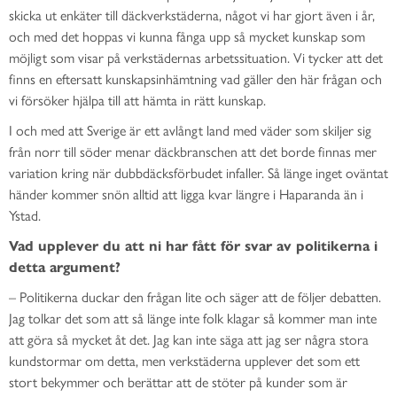
skicka ut enkäter till däckverkstäderna, något vi har gjort även i år,
och med det hoppas vi kunna fånga upp så mycket kunskap som
möjligt som visar på verkstädernas arbetssituation. Vi tycker att det
finns en eftersatt kunskapsinhämtning vad gäller den här frågan och
vi försöker hjälpa till att hämta in rätt kunskap.
I och med att Sverige är ett avlångt land med väder som skiljer sig
från norr till söder menar däckbranschen att det borde finnas mer
variation kring när dubbdäcksförbudet infaller. Så länge inget oväntat
händer kommer snön alltid att ligga kvar längre i Haparanda än i
Ystad.
Vad upplever du att ni har fått för svar av politikerna i
detta argument?
– Politikerna duckar den frågan lite och säger att de följer debatten.
Jag tolkar det som att så länge inte folk klagar så kommer man inte
att göra så mycket åt det. Jag kan inte säga att jag ser några stora
kundstormar om detta, men verkstäderna upplever det som ett
stort bekymmer och berättar att de stöter på kunder som är