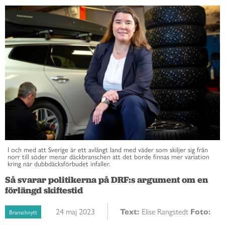
I och med att Sverige är ett avlångt land med väder som skiljer sig från
norr till söder menar däckbranschen att det borde finnas mer variation
kring när dubbdäcksförbudet infaller.
Så svarar politikerna på DRF:s argument om en
förlängd skiftestid
24 maj 2023
Text:
Elise Rangstedt
Foto:
Branschnytt