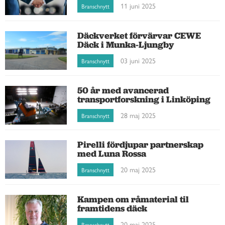
11 juni 2025
Branschnytt
Däckverket förvärvar CEWE
Däck i Munka-Ljungby
03 juni 2025
Branschnytt
50 år med avancerad
transportforskning i Linköping
28 maj 2025
Branschnytt
Pirelli fördjupar partnerskap
med Luna Rossa
20 maj 2025
Branschnytt
Kampen om råmaterial til
framtidens däck
20 maj 2025
Branschnytt