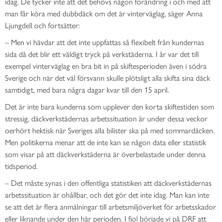
idag. De tycker inte att det behövs någon förändring i och med att
man får köra med dubbdäck om det är vinterväglag, säger Anna
Ljungdell och fortsätter:
– Men vi hävdar att det inte uppfattas så flexibelt från kundernas
sida då det blir ett väldigt tryck på verkstäderna. I år var det till
exempel vinterväglag en bra bit in på skiftesperioden även i södra
Sverige och när det väl försvann skulle plötsligt alla skifta sina däck
samtidigt, med bara några dagar kvar till den 15 april.
Det är inte bara kunderna som upplever den korta skiftestiden som
stressig, däckverkstädernas arbetssituation är under dessa veckor
oerhört hektisk när Sveriges alla bilister ska på med sommardäcken.
Men politikerna menar att de inte kan se någon data eller statistik
som visar på att däckverkstäderna är överbelastade under denna
tidsperiod.
– Det måste synas i den offentliga statistiken att däckverkstädernas
arbetssituation är ohållbar, och det gör det inte idag. Man kan inte
se att det är flera anmälningar till arbetsmiljöverket för arbetsskador
eller liknande under den här perioden. I fjol började vi på DRF att