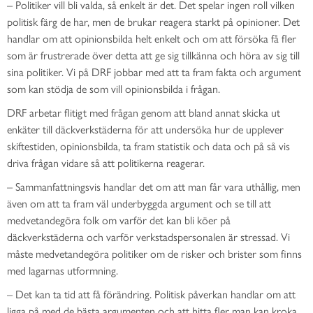
– Politiker vill bli valda, så enkelt är det. Det spelar ingen roll vilken
politisk färg de har, men de brukar reagera starkt på opinioner. Det
handlar om att opinionsbilda helt enkelt och om att försöka få fler
som är frustrerade över detta att ge sig tillkänna och höra av sig till
sina politiker. Vi på DRF jobbar med att ta fram fakta och argument
som kan stödja de som vill opinionsbilda i frågan.
DRF arbetar flitigt med frågan genom att bland annat skicka ut
enkäter till däckverkstäderna för att undersöka hur de upplever
skiftestiden, opinionsbilda, ta fram statistik och data och på så vis
driva frågan vidare så att politikerna reagerar.
– Sammanfattningsvis handlar det om att man får vara uthållig, men
även om att ta fram väl underbyggda argument och se till att
medvetandegöra folk om varför det kan bli köer på
däckverkstäderna och varför verkstadspersonalen är stressad. Vi
måste medvetandegöra politiker om de risker och brister som finns
med lagarnas utformning.
– Det kan ta tid att få förändring. Politisk påverkan handlar om att
ligga på med de bästa argumenten och att hitta fler man kan kroka