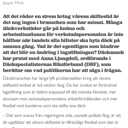
Jesper Mott
Att det råder en stress kring vårens skiftestid är 
det nog ingen i branschen som har missat. Många 
däckverkstäder går på knäna och 
arbetssituationen för verkstadspersonalen är inte 
hållbar när landets alla bilister ska byta däck på 
samma gång. Vad är det egentligen som hindrar 
att det blir en ändring i lagstiftningen? Däcksnack 
har pratat med Anna Ljungdell, ordförande i 
Däckspecialisternas Riksförbund (DRF), som 
berättar om vad politikerna har att säga i frågan.
Däckbranschen har länge lyft problematiken kring att vårens
skiftestid endast är två veckor lång. De har önskat en förändrad
lagstiftning som är bättre anpassad till det svenska klimatet, mer
skonsam mot verkstadspersonalens arbetsförhållanden och mer
flexibel mot kunderna som ska skifta sina däck.
– Det som svaras från regeringens sida, oavsett politisk färg, är att
de uppfattar att vårens skiftestid är tillräckligt flexibel som den är