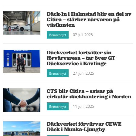
Däck-In i Halmstad blir en del av
Citira – stärker närvaron på
västkusten
02 juli 2025
Branschnytt
Däckverket fortsätter sin
förvärvsresa – tar över GT
Däckservice i Kävlinge
27 juni 2025
Branschnytt
CTS blir Citira – satsar på
cirkulär däckhantering i Norden
11 juni 2025
Branschnytt
Däckverket förvärvar CEWE
Däck i Munka-Ljungby