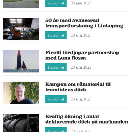
03 juni 2025
Branschnytt
50 år med avancerad
transportforskning i Linköping
28 maj 2025
Branschnytt
Pirelli fördjupar partnerskap
med Luna Rossa
20 maj 2025
Branschnytt
Kampen om råmaterial til
framtidens däck
20 maj 2025
Branschnytt
Kraftig ökning i antal
deklarerade däck på marknaden
23 april 2025
Branschnytt