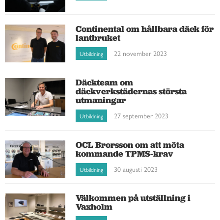
Continental om hållbara däck för
lantbruket
22 november 2023
Utbildning
Däckteam om
däckverkstädernas största
utmaningar
27 september 2023
Utbildning
OCL Brorsson om att möta
kommande TPMS-krav
30 augusti 2023
Utbildning
Välkommen på utställning i
Vaxholm