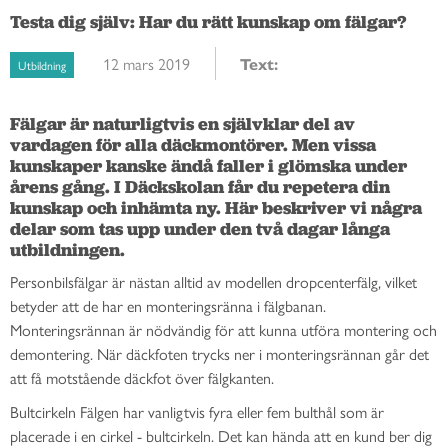
Testa dig själv: Har du rätt kunskap om fälgar?
12 mars 2019
Text:
Utbildning
Fälgar är naturligtvis en självklar del av 
vardagen för alla däckmontörer. Men vissa 
kunskaper kanske ändå faller i glömska under 
årens gång. I Däckskolan får du repetera din 
kunskap och inhämta ny. Här beskriver vi några 
delar som tas upp under den två dagar långa 
utbildningen.
Personbilsfälgar är nästan alltid av modellen dropcenterfälg, vilket
betyder att de har en monteringsränna i fälgbanan.
Monteringsrännan är nödvändig för att kunna utföra montering och
demontering. När däckfoten trycks ner i monteringsrännan går det
att få motstående däckfot över fälgkanten.
Bultcirkeln
Fälgen har vanligtvis fyra eller fem bulthål som är
placerade i en cirkel - bultcirkeln. Det kan hända att en kund ber dig