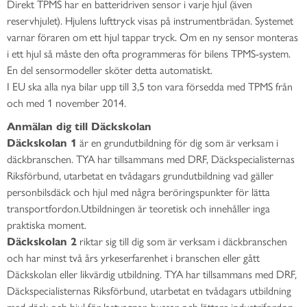
Direkt TPMS har en batteridriven sensor i varje hjul (även
reservhjulet). Hjulens lufttryck visas på instrumentbrädan. Systemet
varnar föraren om ett hjul tappar tryck. Om en ny sensor monteras
i ett hjul så måste den ofta programmeras för bilens TPMS-system.
En del sensormodeller sköter detta automatiskt.
I EU ska alla nya bilar upp till 3,5 ton vara försedda med TPMS från
och med 1 november 2014.
Anmälan dig till Däckskolan
Däckskolan 1
är en grundutbildning för dig som är verksam i
däckbranschen. TYA har tillsammans med DRF, Däckspecialisternas
Riksförbund, utarbetat en tvådagars grundutbildning vad gäller
personbilsdäck och hjul med några beröringspunkter för lätta
transportfordon.Utbildningen är teoretisk och innehåller inga
praktiska moment.
Däckskolan 2
riktar sig till dig som är verksam i däckbranschen
och har minst två års yrkeserfarenhet i branschen eller gått
Däckskolan eller likvärdig utbildning. TYA har tillsammans med DRF,
Däckspecialisternas Riksförbund, utarbetat en tvådagars utbildning
med däck och hjul för lastvagnar, bussar och lättare industrifordon.