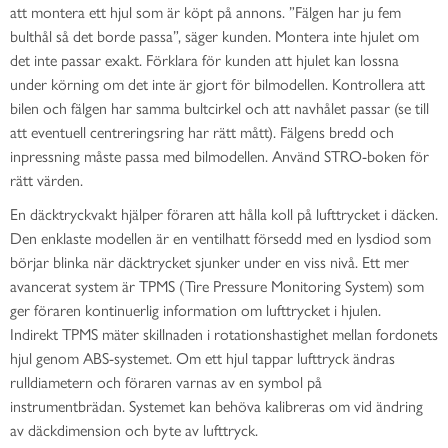
att montera ett hjul som är köpt på annons. ”Fälgen har ju fem
bulthål så det borde passa”, säger kunden. Montera inte hjulet om
det inte passar exakt. Förklara för kunden att hjulet kan lossna
under körning om det inte är gjort för bilmodellen. Kontrollera att
bilen och fälgen har samma bultcirkel och att navhålet passar (se till
att eventuell centreringsring har rätt mått). Fälgens bredd och
inpressning måste passa med bilmodellen. Använd STRO-boken för
rätt värden.
En däcktryckvakt hjälper föraren att hålla koll på lufttrycket i däcken.
Den enklaste modellen är en ventilhatt försedd med en lysdiod som
börjar blinka när däcktrycket sjunker under en viss nivå. Ett mer
avancerat system är TPMS (Tire Pressure Monitoring System) som
ger föraren kontinuerlig information om lufttrycket i hjulen.
Indirekt TPMS mäter skillnaden i rotationshastighet mellan fordonets
hjul genom ABS-systemet. Om ett hjul tappar lufttryck ändras
rulldiametern och föraren varnas av en symbol på
instrumentbrädan. Systemet kan behöva kalibreras om vid ändring
av däckdimension och byte av lufttryck.