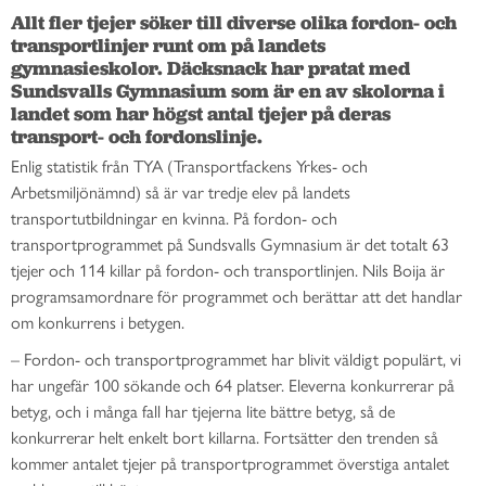
Allt fler tjejer söker till diverse olika fordon- och 
transportlinjer runt om på landets 
gymnasieskolor. Däcksnack har pratat med 
Sundsvalls Gymnasium som är en av skolorna i 
landet som har högst antal tjejer på deras 
transport- och fordonslinje. 
Enlig statistik från TYA (Transportfackens Yrkes- och
Arbetsmiljönämnd) så är var tredje elev på landets
transportutbildningar en kvinna. På fordon- och
transportprogrammet på Sundsvalls Gymnasium är det totalt 63
tjejer och 114 killar på fordon- och transportlinjen. Nils Boija är
programsamordnare för programmet och berättar att det handlar
om konkurrens i betygen.
–
Fordon- och transportprogrammet har blivit väldigt populärt, vi
har ungefär 100 sökande och 64 platser. Eleverna konkurrerar på
betyg, och i många fall har tjejerna lite bättre betyg, så de
konkurrerar helt enkelt bort killarna. Fortsätter den trenden så
kommer antalet tjejer på transportprogrammet överstiga antalet