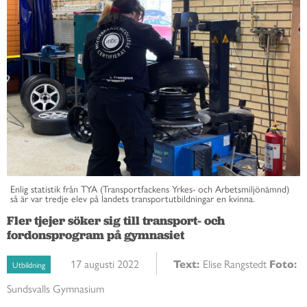
Enlig statistik från TYA (Transportfackens Yrkes- och Arbetsmiljönämnd)
så är var tredje elev på landets transportutbildningar en kvinna.
Fler tjejer söker sig till transport- och
fordonsprogram på gymnasiet
17 augusti 2022
Text:
Elise Rangstedt
Foto:
Utbildning
Sundsvalls Gymnasium