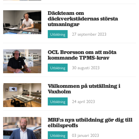
Däckteam om
däckverkstädernas största
utmaningar
27 september 2023
Utbildning
OCL Brorsson om att möta
kommande TPMS-krav
30 augusti 2023
Utbildning
Välkommen på utställning i
Vaxholm
24 april 2023
Utbildning
MRF:s nya utbildning gör dig till
elbilsproffs
03 januari 2023
Utbildning