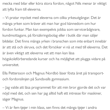
mecka med bilar eller köra stora fordon, något Nils menar är viktigt
att lyfta fram till eleverna.
–
Vi pratar mycket med eleverna om olika yrkesutgångar. Det är
många yrken som kräver att man har god kännedom om hur
fordon funkar. Man kan exempelvis jobba som servicerådgivare,
kundmottagare, på försäkringsbolag eller i butik där man säljer
bildelar. Det finns många yrken i branschen som inte enbart innebär
är att stå och skruva, och det försöker vi nå ut med till eleverna. Det
är även viktigt att eleverna vet att man kan läsa
högskoleförberedande kurser och ha möjlighet att plugga vidare på
universitet.
Ella Pettersson och Magnus Nordbö läser fösta året på transport-
och fordonslinjen på Sundsvalls gymnasium.
–
Jag valde att läsa programmet för att min bror gjorde det och var
nöjd med det, och sen har jag alltid haft ett intresse för maskiner,
säger Magnus.
–
Vi är fem tjejer i min klass, sen finns det många tjejer i andra