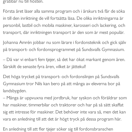
grabbar nu till hösten.
Första året läser alla samma program och i årskurs två får de söka
in till den inriktning de vill fortsätta läsa. De olika inriktningarna är
personbil, lastbil och mobila maskiner, karosseri och lackering, och
transport, där inriktningen transport är den som är mest populär.
Johanna Amrén jobbar nu som lärare i fordonsteknik och gick själv
på transport- och fordonsprogrammet på Sundsvalls Gymnasium.
–
Då var vi enbart fem tjejer, så det har ökat markant genom åren.
Särskilt de senaste fyra åren, vilket är jättekul!
Det höga trycket på transport- och fordonslinjen på Sundsvalls
Gymnasium tror Nils kan bero på att många av eleverna bor på
landsbygden.
–
Många är uppvuxna med jordbruk, har syskon och föräldrar som
har maskiner, timmerbilar och traktorer och har på så sätt skaffat
sig ett intresse för maskiner. Det behöver inte vara så, men det kan
vara en anledning till att det är högt tryck på dessa program här.
En anledning till att fler tjejer söker sig till fordonsbranschen