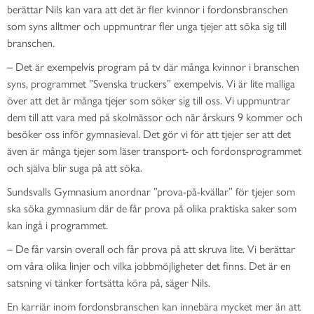
berättar Nils kan vara att det är fler kvinnor i fordonsbranschen
som syns alltmer och uppmuntrar fler unga tjejer att söka sig till
branschen.
–
Det är exempelvis program på tv där många kvinnor i branschen
syns, programmet ”Svenska truckers” exempelvis. Vi är lite malliga
över att det är många tjejer som söker sig till oss. Vi uppmuntrar
dem till att vara med på skolmässor och när årskurs 9 kommer och
besöker oss inför gymnasieval. Det gör vi för att tjejer ser att det
även är många tjejer som läser transport- och fordonsprogrammet
och själva blir suga på att söka.
Sundsvalls Gymnasium anordnar ”prova-på-kvällar” för tjejer som
ska söka gymnasium där de får prova på olika praktiska saker som
kan ingå i programmet.
–
De får varsin overall och får prova på att skruva lite. Vi berättar
om våra olika linjer och vilka jobbmöjligheter det finns. Det är en
satsning vi tänker fortsätta köra på, säger Nils.
En karriär inom fordonsbranschen kan innebära mycket mer än att