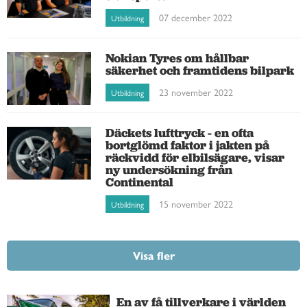
07 december 2022
Utbildning
Nokian Tyres om hållbar
säkerhet och framtidens bilpark
23 november 2022
Utbildning
Däckets lufttryck - en ofta
bortglömd faktor i jakten på
räckvidd för elbilsägare, visar
ny undersökning från
Continental
15 november 2022
Utbildning
Visa fler
En av få tillverkare i världen