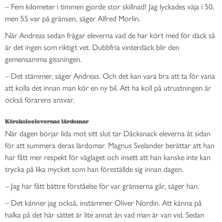
– Fem kilometer i timmen gjorde stor skillnad! Jag lyckades väja i 50,
men 55 var på gränsen, säger Alfred Morlin.
När Andreas sedan frågar eleverna vad de har kört med för däck så
är det ingen som riktigt vet. Dubbfria vinterdäck blir den
gemensamma gissningen.
– Det stämmer, säger Andreas. Och det kan vara bra att ta för vana
att kolla det innan man kör en ny bil. Att ha koll på utrustningen är
också förarens ansvar.
Körskoleelevernas lärdomar
När dagen börjar lida mot sitt slut tar Däcksnack eleverna åt sidan
för att summera deras lärdomar. Magnus Svelander berättar att han
har fått mer respekt för väglaget och insett att han kanske inte kan
trycka på lika mycket som han föreställde sig innan dagen.
– Jag har fått bättre förståelse för var gränserna går, säger han.
– Det känner jag också, instämmer Oliver Nordin. Att känna på
halka på det här sättet är lite annat än vad man är van vid. Sedan