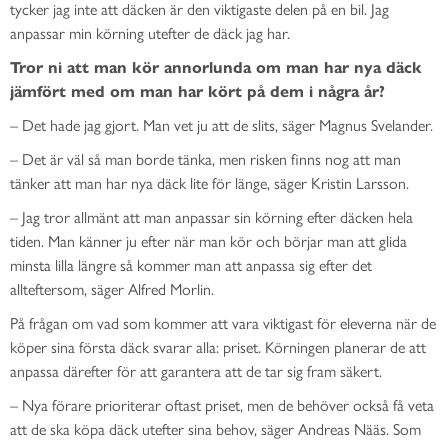
tycker jag inte att däcken är den viktigaste delen på en bil. Jag
anpassar min körning utefter de däck jag har.
Tror ni att man kör annorlunda om man har nya däck
jämfört med om man har kört på dem i några år?
– Det hade jag gjort. Man vet ju att de slits, säger Magnus Svelander.
– Det är väl så man borde tänka, men risken finns nog att man
tänker att man har nya däck lite för länge, säger Kristin Larsson.
– Jag tror allmänt att man anpassar sin körning efter däcken hela
tiden. Man känner ju efter när man kör och börjar man att glida
minsta lilla längre så kommer man att anpassa sig efter det
allteftersom, säger Alfred Morlin.
På frågan om vad som kommer att vara viktigast för eleverna när de
köper sina första däck svarar alla: priset. Körningen planerar de att
anpassa därefter för att garantera att de tar sig fram säkert.
– Nya förare prioriterar oftast priset, men de behöver också få veta
att de ska köpa däck utefter sina behov, säger Andreas Nääs. Som