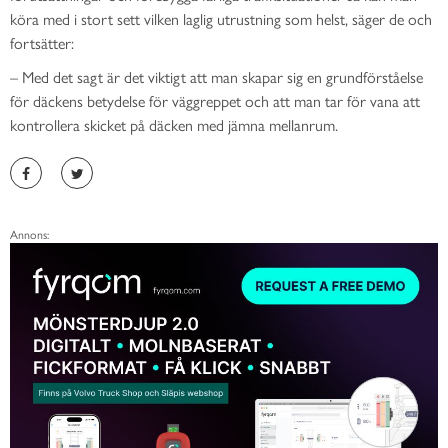
köra med i stort sett vilken laglig utrustning som helst, säger de och
fortsätter:
– Med det sagt är det viktigt att man skapar sig en grundförståelse
för däckens betydelse för väggreppet och att man tar för vana att
kontrollera skicket på däcken med jämna mellanrum.
Annons: