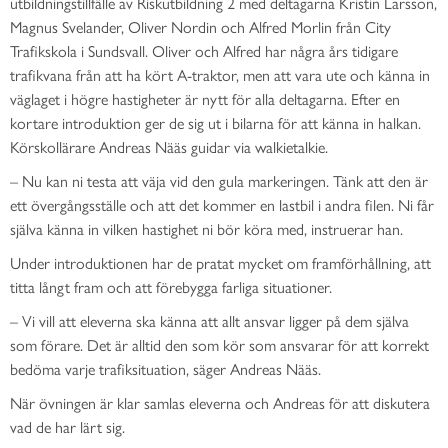
utbildningstillfälle av Riskutbildning 2 med deltagarna Kristin Larsson,
Magnus Svelander, Oliver Nordin och Alfred Morlin från City
Trafikskola i Sundsvall. Oliver och Alfred har några års tidigare
trafikvana från att ha kört A-traktor, men att vara ute och känna in
väglaget i högre hastigheter är nytt för alla deltagarna. Efter en
kortare introduktion ger de sig ut i bilarna för att känna in halkan.
Körskollärare Andreas Nääs guidar via walkietalkie.
– Nu kan ni testa att väja vid den gula markeringen. Tänk att den är
ett övergångsställe och att det kommer en lastbil i andra filen. Ni får
själva känna in vilken hastighet ni bör köra med, instruerar han.
Under introduktionen har de pratat mycket om framförhållning, att
titta långt fram och att förebygga farliga situationer.
– Vi vill att eleverna ska känna att allt ansvar ligger på dem själva
som förare. Det är alltid den som kör som ansvarar för att korrekt
bedöma varje trafiksituation, säger Andreas Nääs.
När övningen är klar samlas eleverna och Andreas för att diskutera
vad de har lärt sig.