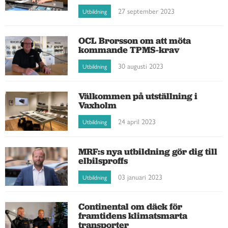
27 september 2023
Utbildning
OCL Brorsson om att möta
kommande TPMS-krav
30 augusti 2023
Utbildning
Välkommen på utställning i
Vaxholm
24 april 2023
Utbildning
MRF:s nya utbildning gör dig till
elbilsproffs
03 januari 2023
Utbildning
Continental om däck för
framtidens klimatsmarta
transporter