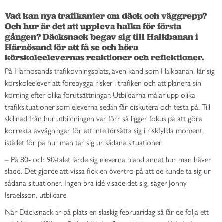
Vad kan nya trafikanter om däck och väggrepp? 
Och hur är det att uppleva halka för första 
gången? Däcksnack begav sig till Halkbanan i 
Härnösand för att få se och höra 
körskoleelevernas reaktioner och reflektioner.
På Härnösands trafikövningsplats, även känd som Halkbanan, lär sig
körskoleelever att förebygga risker i trafiken och att planera sin
körning efter olika förutsättningar. Utbildarna målar upp olika
trafiksituationer som eleverna sedan får diskutera och testa på. Till
skillnad från hur utbildningen var förr så ligger fokus på att göra
korrekta avvägningar för att inte försätta sig i riskfyllda moment,
istället för på hur man tar sig ur sådana situationer.
– På 80- och 90-talet lärde sig eleverna bland annat hur man häver
sladd. Det gjorde att vissa fick en övertro på att de kunde ta sig ur
sådana situationer. Ingen bra idé visade det sig, säger Jonny
Israelsson, utbildare.
När Däcksnack är på plats en slaskig februaridag så får de följa ett