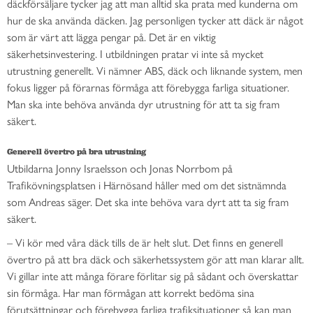
däckförsäljare tycker jag att man alltid ska prata med kunderna om
hur de ska använda däcken. Jag personligen tycker att däck är något
som är värt att lägga pengar på. Det är en viktig
säkerhetsinvestering. I utbildningen pratar vi inte så mycket
utrustning generellt. Vi nämner ABS, däck och liknande system, men
fokus ligger på förarnas förmåga att förebygga farliga situationer.
Man ska inte behöva använda dyr utrustning för att ta sig fram
säkert.
Generell övertro på bra utrustning
Utbildarna Jonny Israelsson och Jonas Norrbom på
Trafikövningsplatsen i Härnösand håller med om det sistnämnda
som Andreas säger. Det ska inte behöva vara dyrt att ta sig fram
säkert.
– Vi kör med våra däck tills de är helt slut. Det finns en generell
övertro på att bra däck och säkerhetssystem gör att man klarar allt.
Vi gillar inte att många förare förlitar sig på sådant och överskattar
sin förmåga. Har man förmågan att korrekt bedöma sina
förutsättningar och förebygga farliga trafiksituationer så kan man