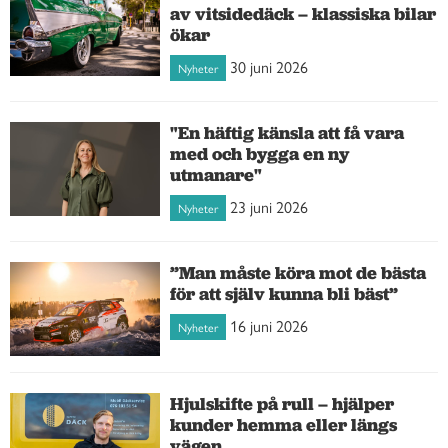
av vitsidedäck – klassiska bilar
ökar
30 juni 2026
Nyheter
"En häftig känsla att få vara
med och bygga en ny
utmanare"
23 juni 2026
Nyheter
”Man måste köra mot de bästa
för att själv kunna bli bäst”
16 juni 2026
Nyheter
Hjulskifte på rull – hjälper
kunder hemma eller längs
vägen