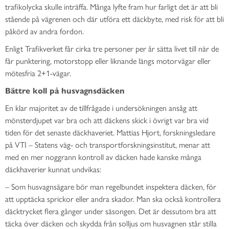
trafikolycka skulle inträffa. Många lyfte fram hur farligt det är att bli
stående på vägrenen och där utföra ett däckbyte, med risk för att bli
påkörd av andra fordon.
Enligt Trafikverket får cirka tre personer per år sätta livet till när de
får punktering, motorstopp eller liknande längs motorvägar eller
mötesfria 2+1-vägar.
Bättre koll på husvagnsdäcken
En klar majoritet av de tillfrågade i undersökningen ansåg att
mönsterdjupet var bra och att däckens skick i övrigt var bra vid
tiden för det senaste däckhaveriet. Mattias Hjort, forskningsledare
på VTI – Statens väg- och transportforskningsinstitut, menar att
med en mer noggrann kontroll av däcken hade kanske många
däckhaverier kunnat undvikas:
– Som husvagnsägare bör man regelbundet inspektera däcken, för
att upptäcka sprickor eller andra skador. Man ska också kontrollera
däcktrycket flera gånger under säsongen. Det är dessutom bra att
täcka över däcken och skydda från solljus om husvagnen står stilla