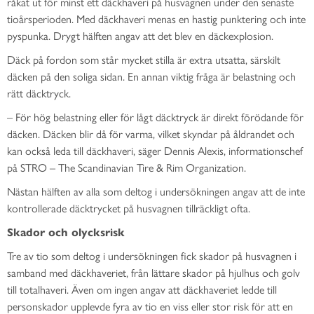
råkat ut för minst ett däckhaveri på husvagnen under den senaste
tioårsperioden. Med däckhaveri menas en hastig punktering och inte
pyspunka. Drygt hälften angav att det blev en däckexplosion.
Däck på fordon som står mycket stilla är extra utsatta, särskilt
däcken på den soliga sidan. En annan viktig fråga är belastning och
rätt däcktryck.
– För hög belastning eller för lågt däcktryck är direkt förödande för
däcken. Däcken blir då för varma, vilket skyndar på åldrandet och
kan också leda till däckhaveri, säger Dennis Alexis, informationschef
på STRO – The Scandinavian Tire & Rim Organization.
Nästan hälften av alla som deltog i undersökningen angav att de inte
kontrollerade däcktrycket på husvagnen tillräckligt ofta.
Skador och olycksrisk
Tre av tio som deltog i undersökningen fick skador på husvagnen i
samband med däckhaveriet, från lättare skador på hjulhus och golv
till totalhaveri. Även om ingen angav att däckhaveriet ledde till
personskador upplevde fyra av tio en viss eller stor risk för att en