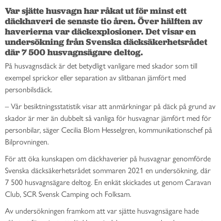
Var sjätte husvagn har råkat ut för minst ett 
däckhaveri de senaste tio åren. Över hälften av 
haverierna var däckexplosioner. Det visar en 
undersökning från Svenska däcksäkerhetsrådet 
där 7 500 husvagnsägare deltog. 
På husvagnsdäck är det betydligt vanligare med skador som till
exempel sprickor eller separation av slitbanan jämfört med
personbilsdäck.
– Vår besiktningsstatistik visar att anmärkningar på däck på grund av
skador är mer än dubbelt så vanliga för husvagnar jämfört med för
personbilar, säger Cecilia Blom Hesselgren, kommunikationschef på
Bilprovningen.
För att öka kunskapen om däckhaverier på husvagnar genomförde
Svenska däcksäkerhetsrådet sommaren 2021 en undersökning, där
7 500 husvagnsägare deltog. En enkät skickades ut genom Caravan
Club, SCR Svensk Camping och Folksam.
Av undersökningen framkom att var sjätte husvagnsägare hade