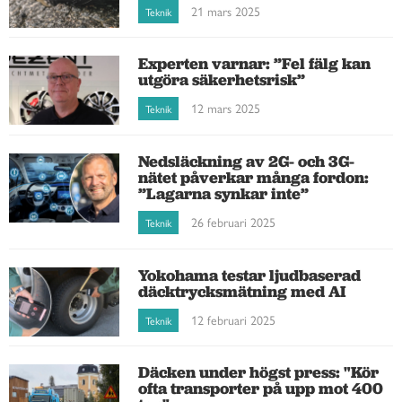
21 mars 2025
Teknik
Experten varnar: ”Fel fälg kan
utgöra säkerhetsrisk”
12 mars 2025
Teknik
Nedsläckning av 2G- och 3G-
nätet påverkar många fordon:
”Lagarna synkar inte”
26 februari 2025
Teknik
Yokohama testar ljudbaserad
däcktrycksmätning med AI
12 februari 2025
Teknik
Däcken under högst press: "Kör
ofta transporter på upp mot 400