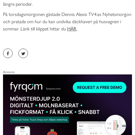
längre perioder.
På torsdagsmorgonen gästade Dennis Alexis TV4:as Nyhetsmorgon
och pratade om hur du kan undvika däckhaveri på husvagnen i
sommar. Länk till klippet hittar du
HÄR
.
Annons: