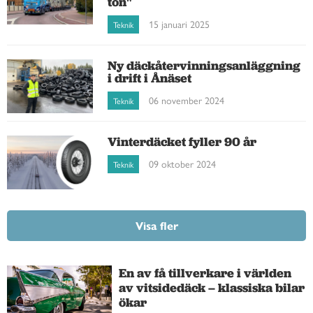
ton"
15 januari 2025
Teknik
Ny däckåtervinningsanläggning
i drift i Ånäset
06 november 2024
Teknik
Vinterdäcket fyller 90 år
09 oktober 2024
Teknik
Visa fler
En av få tillverkare i världen
av vitsidedäck – klassiska bilar
ökar