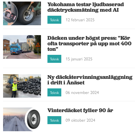
Yokohama testar ljudbaserad
däcktrycksmätning med AI
12 februari 2025
Teknik
Däcken under högst press: "Kör
ofta transporter på upp mot 400
ton"
15 januari 2025
Teknik
Ny däckåtervinningsanläggning
i drift i Ånäset
06 november 2024
Teknik
Vinterdäcket fyller 90 år
09 oktober 2024
Teknik