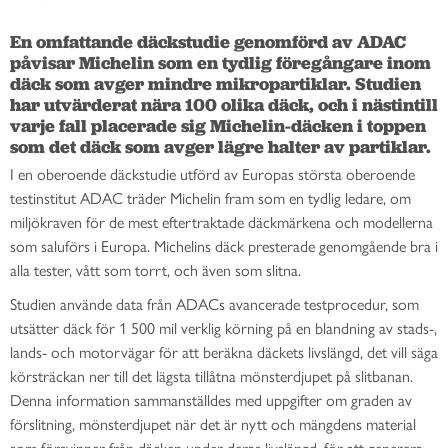
En omfattande däckstudie genomförd av ADAC 
påvisar Michelin som en tydlig föregångare inom 
däck som avger mindre mikropartiklar. Studien 
har utvärderat nära 100 olika däck, och i nästintill 
varje fall placerade sig Michelin-däcken i toppen 
som det däck som avger lägre halter av partiklar. 
I en oberoende däckstudie utfö
r
d av Europas stö
r
sta oberoende
testinstitut ADAC trä
d
er Michelin fram som en tydlig ledare, om
miljö
k
raven fö
r
de mest eftertraktade däckmärkena och modellerna
som salufö
r
s i Europa. Michelins dä
c
k presterade genomgå
e
nde bra i
alla tester, vå
tt
som torrt, och även som slitna.
Studien anvä
n
de data frå
n
ADACs avancerade testprocedur, som
utsä
t
ter dä
c
k fö
r
1 500 mil verklig kö
r
ning på en blandning av stads-,
lands- och motorvä
g
ar fö
r
att berä
k
na dä
c
kets livslä
n
gd, det vill sä
g
a
kö
r
sträc
k
an ner till det lä
g
sta tillå
t
na mö
n
sterdjupet på
slitbanan.
Denna information sammanstä
l
ldes med uppgifter om graden av
fö
r
slitning, mö
n
sterdjupet nä
r
det ä
r
nytt och mä
n
gdens material
som fö
r
svinner från dä
c
ken under deras livslä
n
gd, fö
r
att generera