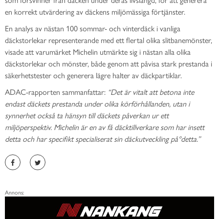
en korrekt utvä
r
dering av dä
c
kens miljö
m
äs
s
iga fö
r
tjän
s
ter.
En analys av nä
s
tan 100 sommar- och vinterdä
c
k i vanliga
däckstorlekar representerande med ett flertal olika slitbanemö
n
ster,
visade att varumä
r
ket Michelin utmä
r
kte sig i nä
s
tan alla olika
däckstorlekar och mö
n
ster, bå
d
e genom att på
v
isa stark prestanda i
säkerhetstester och generera lä
g
re halter av däckpartiklar.
ADAC-rapporten sammanfattar:
“Det ä
r
vitalt att betona inte
endast dä
c
kets prestanda under olika körförhållanden, utan i
synnerhet också ta hä
n
syn till dä
c
kets på
v
erkan ur ett
miljö
p
erspektiv. Michelin ä
r
en av få däcktillverkare som har insett
detta och har specifikt specialiserat sin däckutveckling på
°
detta.”
Annons: