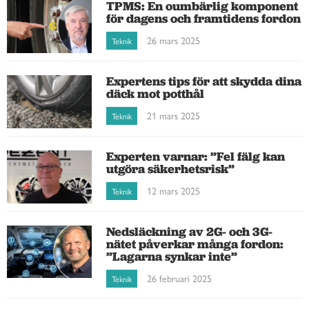
TPMS: En oumbärlig komponent
för dagens och framtidens fordon
26 mars 2025
Teknik
Expertens tips för att skydda dina
däck mot potthål
21 mars 2025
Teknik
Experten varnar: ”Fel fälg kan
utgöra säkerhetsrisk”
12 mars 2025
Teknik
Nedsläckning av 2G- och 3G-
nätet påverkar många fordon:
”Lagarna synkar inte”
26 februari 2025
Teknik