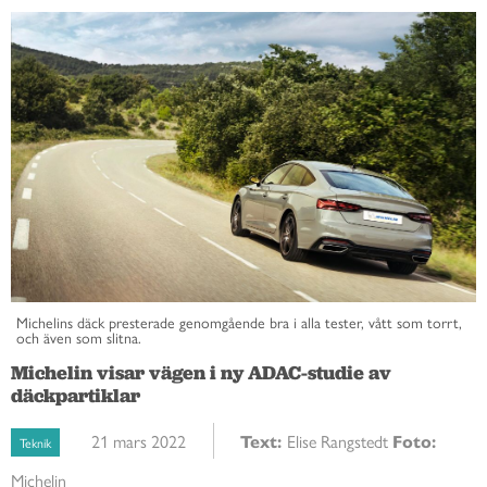
Michelins däck presterade genomgående bra i alla tester, vått som torrt,
och även som slitna.
Michelin visar vägen i ny ADAC-studie av
däckpartiklar
21 mars 2022
Text:
Elise Rangstedt
Foto:
Teknik
Michelin