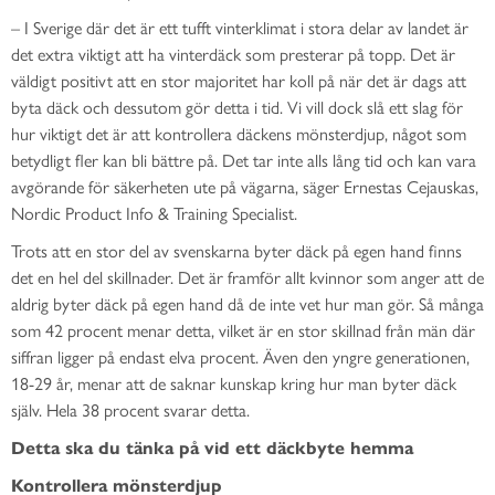
– I Sverige där det är ett tufft vinterklimat i stora delar av landet är
det extra viktigt att ha vinterdäck som presterar på topp. Det är
väldigt positivt att en stor majoritet har koll på när det är dags att
byta däck och dessutom gör detta i tid. Vi vill dock slå ett slag för
hur viktigt det är att kontrollera däckens mönsterdjup, något som
betydligt fler kan bli bättre på. Det tar inte alls lång tid och kan vara
avgörande för säkerheten ute på vägarna, säger Ernestas Cejauskas,
Nordic Product Info & Training Specialist.
Trots att en stor del av svenskarna byter däck på egen hand finns
det en hel del skillnader. Det är framför allt kvinnor som anger att de
aldrig byter däck på egen hand då de inte vet hur man gör. Så många
som 42 procent menar detta, vilket är en stor skillnad från män där
siffran ligger på endast elva procent. Även den yngre generationen,
18-29 år, menar att de saknar kunskap kring hur man byter däck
själv. Hela 38 procent svarar detta.
Detta ska du tänka på vid ett däckbyte hemma
Kontrollera mönsterdjup