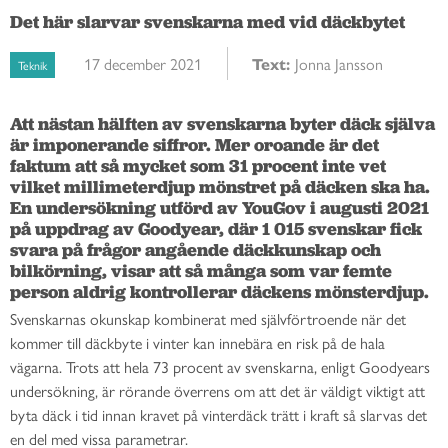
Det här slarvar svenskarna med vid däckbytet
17 december 2021
Text:
Jonna Jansson
Teknik
Att nästan hälften av svenskarna byter däck själva 
är imponerande siffror. Mer oroande är det 
faktum att så mycket som 31 procent inte vet 
vilket millimeterdjup mönstret på däcken ska ha. 
En undersökning utförd av YouGov i augusti 2021 
på uppdrag av Goodyear, där 1 015 svenskar fick 
svara på frågor angående däckkunskap och 
bilkörning, visar att så många som var femte 
person aldrig kontrollerar däckens mönsterdjup. 
Svenskarnas okunskap kombinerat med självförtroende när det
kommer till däckbyte i vinter kan innebära en risk på de hala
vägarna. Trots att hela 73 procent av svenskarna, enligt Goodyears
undersökning, är rörande överrens om att det är väldigt viktigt att
byta däck i tid innan kravet på vinterdäck trätt i kraft så slarvas det
en del med vissa parametrar.