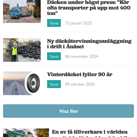
Däcken under högst press: "Kör
ofta transporter på upp mot 400
ton"
15 januari 2025
Teknik
Ny däckåtervinningsanläggning
i drift i Ånäset
06 november 2024
Teknik
Vinterdäcket fyller 90 år
09 oktober 2024
Teknik
Visa fler
En av få tillverkare i världen