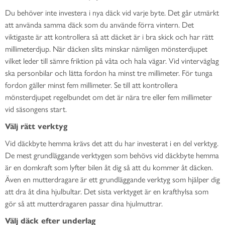
Du behöver inte investera i nya däck vid varje byte. Det går utmärkt
att använda samma däck som du använde förra vintern. Det
viktigaste är att kontrollera så att däcket är i bra skick och har rätt
millimeterdjup. När däcken slits minskar nämligen mönsterdjupet
vilket leder till sämre friktion på våta och hala vägar. Vid vinterväglag
ska personbilar och lätta fordon ha minst tre millimeter. För tunga
fordon gäller minst fem millimeter. Se till att kontrollera
mönsterdjupet regelbundet om det är nära tre eller fem millimeter
vid säsongens start.
Välj rätt verktyg
Vid däckbyte hemma krävs det att du har investerat i en del verktyg.
De mest grundläggande verktygen som behövs vid däckbyte hemma
är en domkraft som lyfter bilen åt dig så att du kommer åt däcken.
Även en mutterdragare är ett grundläggande verktyg som hjälper dig
att dra åt dina hjulbultar. Det sista verktyget är en krafthylsa som
gör så att mutterdragaren passar dina hjulmuttrar.
Välj däck efter underlag