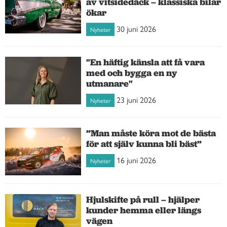
av vitsidedäck – klassiska bilar
ökar
30 juni 2026
Nyheter
"En häftig känsla att få vara
med och bygga en ny
utmanare"
23 juni 2026
Nyheter
”Man måste köra mot de bästa
för att själv kunna bli bäst”
16 juni 2026
Nyheter
Hjulskifte på rull – hjälper
kunder hemma eller längs
vägen