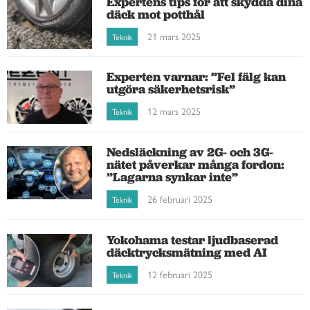
Expertens tips för att skydda dina
däck mot potthål
21 mars 2025
Teknik
Experten varnar: ”Fel fälg kan
utgöra säkerhetsrisk”
12 mars 2025
Teknik
Nedsläckning av 2G- och 3G-
nätet påverkar många fordon:
”Lagarna synkar inte”
26 februari 2025
Teknik
Yokohama testar ljudbaserad
däcktrycksmätning med AI
12 februari 2025
Teknik