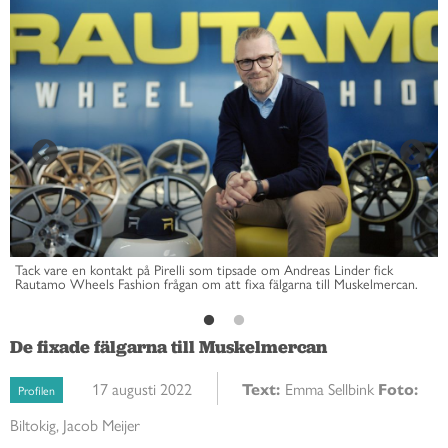
Tack vare en kontakt på Pirelli som tipsade om Andreas Linder fick
Rautamo Wheels Fashion frågan om att fixa fälgarna till Muskelmercan.
De fixade fälgarna till Muskelmercan
17 augusti 2022
Text:
Emma Sellbink
Foto:
Profilen
Biltokig, Jacob Meijer