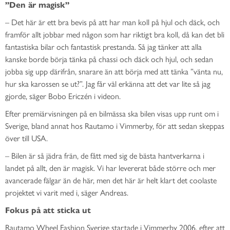
”Den är magisk”
– Det här är ett bra bevis på att har man koll på hjul och däck, och
framför allt jobbar med någon som har riktigt bra koll, då kan det bli
fantastiska bilar och fantastisk prestanda. Så jag tänker att alla
kanske borde börja tänka på chassi och däck och hjul, och sedan
jobba sig upp därifrån, snarare än att börja med att tänka ”vänta nu,
hur ska karossen se ut?”. Jag får väl erkänna att det var lite så jag
gjorde, säger Bobo Ericzén i videon.
Efter premiärvisningen på en bilmässa ska bilen visas upp runt om i
Sverige, bland annat hos Rautamo i Vimmerby, för att sedan skeppas
över till USA.
– Bilen är så jädra frän, de fått med sig de bästa hantverkarna i
landet på allt, den är magisk. Vi har levererat både större och mer
avancerade fälgar än de här, men det här är helt klart det coolaste
projektet vi varit med i, säger Andreas.
Fokus på att sticka ut
Rautamo Wheel Fashion Sverige startade i Vimmerby 2006, efter att