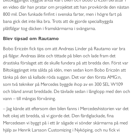
en video där han pratar om projektet att han provkörde den nästan
800 mil. Den funkade finfint i svenska farter, men i högre fart på
bana gick det inte lika bra. Trots att de gjorde specialbyggda
plåtfälgar tog däcken i framskärmarna i svängarna.
Blev tipsad om Rautamo
Bobo Ericzén fick tips om att Andreas Linder på Rautamo var bra
på fälgar. Andreas åkte och tittade på bilen och lade fram det
drastiska förslaget att de skulle fundera på att bredda den. Först var
Biltokiggänget inte sålda på idén, men sedan kom Bobo Ericzén att
tänka på den så kallade röda suggan. Det var den första AMG:n,
som två tekniker på Mercedes byggde ihop av en 300 SEL W109
och bland annat breddade. De tävlade sedan i långlopp med den och
vann – till mångas förvåning.
– Jag kände att eftersom den bilen fanns i Mercedeshistorien var det
helt okej att bredda, så vi gjorde det. Den färdiglackade, fina
Mercedesen vi byggt på i ett år sågade vi sönder skärmarna på med
hjälp av Henrik Larsson Customizing i Nyköping, och nu fick vi