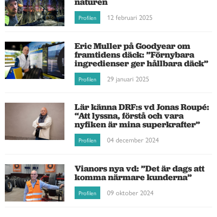
naturen
12 februari 2025
Profilen
Eric Muller på Goodyear om
framtidens däck: ”Förnybara
ingredienser ger hållbara däck”
29 januari 2025
Profilen
Lär känna DRF:s vd Jonas Roupé:
“Att lyssna, förstå och vara
nyfiken är mina superkrafter”
04 december 2024
Profilen
Vianors nya vd: ”Det är dags att
komma närmare kunderna”
09 oktober 2024
Profilen