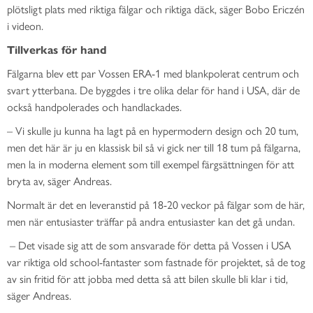
plötsligt plats med riktiga fälgar och riktiga däck, säger Bobo Ericzén
i videon.
Tillverkas för hand
Fälgarna blev ett par Vossen ERA-1 med blankpolerat centrum och
svart ytterbana. De byggdes i tre olika delar för hand i USA, där de
också handpolerades och handlackades.
– Vi skulle ju kunna ha lagt på en hypermodern design och 20 tum,
men det här är ju en klassisk bil så vi gick ner till 18 tum på fälgarna,
men la in moderna element som till exempel färgsättningen för att
bryta av, säger Andreas.
Normalt är det en leveranstid på 18-20 veckor på fälgar som de här,
men när entusiaster träffar på andra entusiaster kan det gå undan.
– Det visade sig att de som ansvarade för detta på Vossen i USA
var riktiga old school-fantaster som fastnade för projektet, så de tog
av sin fritid för att jobba med detta så att bilen skulle bli klar i tid,
säger Andreas.