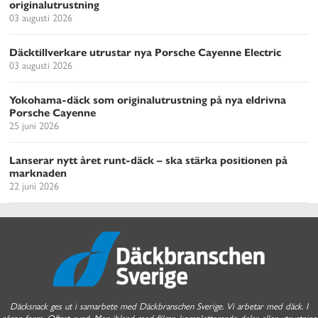
originalutrustning
03 augusti 2026
Däcktillverkare utrustar nya Porsche Cayenne Electric
03 augusti 2026
Yokohama-däck som originalutrustning på nya eldrivna
Porsche Cayenne
25 juni 2026
Lanserar nytt året runt-däck – ska stärka positionen på
marknaden
22 juni 2026
Däcksnack ges ut i samarbete med Däckbranschen Sverige. Vi arbetar med däck. I
någon form. Oftast rund. Men ibland med fälgar, kompletterande delar eller utrustning.