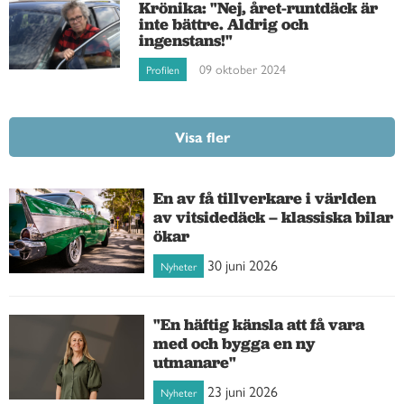
Krönika: "Nej, året-runtdäck är
inte bättre. Aldrig och
ingenstans!"
09 oktober 2024
Profilen
Visa fler
En av få tillverkare i världen
av vitsidedäck – klassiska bilar
ökar
30 juni 2026
Nyheter
"En häftig känsla att få vara
med och bygga en ny
utmanare"
23 juni 2026
Nyheter