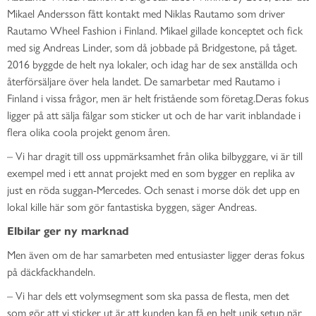
Mikael Andersson fått kontakt med Niklas Rautamo som driver
Rautamo Wheel Fashion i Finland. Mikael gillade konceptet och fick
med sig Andreas Linder, som då jobbade på Bridgestone, på tåget.
2016 byggde de helt nya lokaler, och idag har de sex anställda och
återförsäljare över hela landet. De samarbetar med Rautamo i
Finland i vissa frågor, men är helt fristående som företag.Deras fokus
ligger på att sälja fälgar som sticker ut och de har varit inblandade i
flera olika coola projekt genom åren.
– Vi har dragit till oss uppmärksamhet från olika bilbyggare, vi är till
exempel med i ett annat projekt med en som bygger en replika av
just en röda suggan-Mercedes. Och senast i morse dök det upp en
lokal kille här som gör fantastiska byggen, säger Andreas.
Elbilar ger ny marknad
Men även om de har samarbeten med entusiaster ligger deras fokus
på däckfackhandeln.
– Vi har dels ett volymsegment som ska passa de flesta, men det
som gör att vi sticker ut är att kunden kan få en helt unik setup när