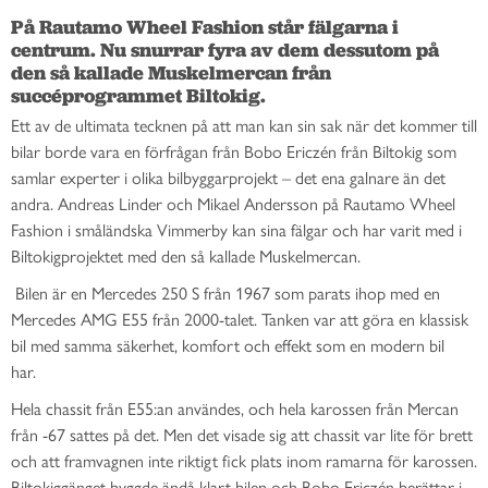
På Rautamo Wheel Fashion står fälgarna i 
centrum. Nu snurrar fyra av dem dessutom på 
den så kallade Muskelmercan från 
succéprogrammet Biltokig. 
Ett av de ultimata tecknen på att man kan sin sak när det kommer till
bilar borde vara en förfrågan från Bobo Ericzén från Biltokig som
samlar experter i olika bilbyggarprojekt – det ena galnare än det
andra. Andreas Linder och Mikael Andersson på Rautamo Wheel
Fashion i småländska Vimmerby kan sina fälgar och har varit med i
Biltokigprojektet med den så kallade Muskelmercan.
Bilen är en Mercedes 250 S från 1967 som parats ihop med en
Mercedes AMG E55 från 2000-talet. Tanken var att göra en klassisk
bil med samma säkerhet, komfort och effekt som en modern bil
har.
Hela chassit från E55:an användes, och hela karossen från Mercan
från -67 sattes på det. Men det visade sig att chassit var lite för brett
och att framvagnen inte riktigt fick plats inom ramarna för karossen.
Biltokiggänget byggde ändå klart bilen och Bobo Ericzén berättar i