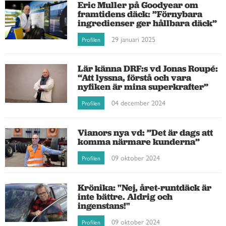
Eric Muller på Goodyear om
framtidens däck: ”Förnybara
ingredienser ger hållbara däck”
29 januari 2025
Profilen
Lär känna DRF:s vd Jonas Roupé:
“Att lyssna, förstå och vara
nyfiken är mina superkrafter”
04 december 2024
Profilen
Vianors nya vd: ”Det är dags att
komma närmare kunderna”
09 oktober 2024
Profilen
Krönika: "Nej, året-runtdäck är
inte bättre. Aldrig och
ingenstans!"
09 oktober 2024
Profilen