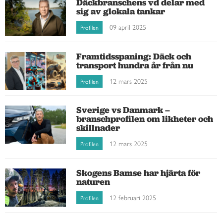
Däckbranschens vd delar med
sig av glokala tankar
09 april 2025
Profilen
Framtidsspaning: Däck och
transport hundra år från nu
12 mars 2025
Profilen
Sverige vs Danmark –
branschprofilen om likheter och
skillnader
12 mars 2025
Profilen
Skogens Bamse har hjärta för
naturen
12 februari 2025
Profilen