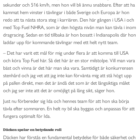
sekunder och 516 km/h, men hon vill bli ännu snabbare. Efter att ha
kammat hem vinster i tävlingar i både Sverige och Europa är hon
redo att ta nästa stora steg i karriären. Den här gången i USA i och
med Top Fuel NHRA, som är den högsta nivån man kan tävla i inom
dragracing. Sedan en tid tillbaka är hon bosatt i Indianapolis där hon
laddar upp för kommande tävlingar med ett helt nytt team.
– Det har varit ett mål för mig under flera år att komma till USA
och köra Top Fuel här. Så det här är en stor milstolpe. Vill man vara
bäst och vinna är det här man ska vara. Samtidigt är konkurrensen
stenhård och jag vet att jag inte kan förvänta mig att stå högt upp
på pallen direkt, men det är ändå det som är det långsiktiga målet
och jag ser inte att det är omöjligt på lång sikt, säger hon.
Just nu förbereder sig Ida och hennes team för att hon ska börja
tävla efter sommaren. En helt ny bil ska byggas och anpassas för att
fungera optimalt för Ida.
Däcken spelar en betydande roll
Däcken har förstås en fundamental betydelse för både säkerhet och