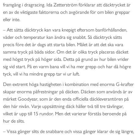
framgång i dragracing. Ida Zetterström förklarar att däcktrycket är
en av de viktigaste faktorerna och avgörande för om bilen greppar
eller inte.
– Att sätta däcktryck kan vara knepigt eftersom banförhållanden,
väder och temperatur kan ändra sig snabbt. Så däcktryck sätts
precis före det är dags att starta bilen. Målet är att det ska vara
samma tryck på båda sidor. Om det är olika tryck placeras däcket
med högst tryck på höger sida. Detta på grund av hur bilen vrider
sig vid start. På en varm bana vill vi ha mer grepp och har då högre
tyck, vill vi ha mindre grepp tar vi ur luft.
Den extremt höga hastigheten i kombination med enorma G-krafter
skapar enorma påfrestningar på däcken. Däcken som används är av
märket Goodyear, som är den enda officiella däckleverantören på
den här nivån. Varje uppsättning däck håller två till tre tävlingar,
vilket är upp till 15 rundor. Men det varierar förstås beroende på
hur de slits.
– Vissa gånger slits de snabbare och vissa gånger klarar de sig längre,