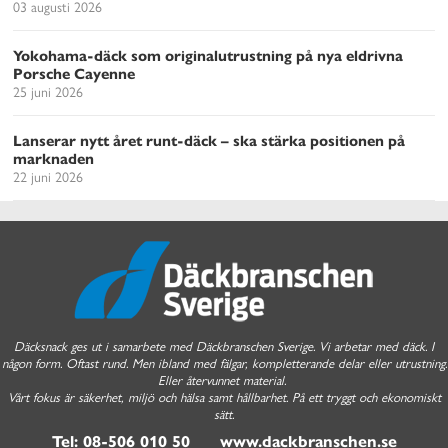
03 augusti 2026
Yokohama-däck som originalutrustning på nya eldrivna
Porsche Cayenne
25 juni 2026
Lanserar nytt året runt-däck – ska stärka positionen på
marknaden
22 juni 2026
Däcksnack ges ut i samarbete med Däckbranschen Sverige. Vi arbetar med däck. I
någon form. Oftast rund. Men ibland med fälgar, kompletterande delar eller utrustning.
Eller återvunnet material.
Vårt fokus är säkerhet, miljö och hälsa samt hållbarhet. På ett tryggt och ekonomiskt
sätt.
Tel: 08-506 010 50 www.dackbranschen.se