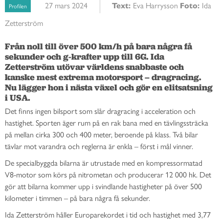
27 mars 2024
Text:
Eva Harrysson
Foto:
Ida
Profilen
Zetterström
Från noll till över 500 km/h på bara några få 
sekunder och g-krafter upp till 6G. Ida 
Zetterström utövar världens snabbaste och 
kanske mest extrema motorsport – dragracing. 
Nu lägger hon i nästa växel och gör en elitsatsning 
i USA.
Det finns ingen bilsport som slår dragracing i acceleration och
hastighet. Sporten äger rum på en rak bana med en tävlingssträcka
på mellan cirka 300 och 400 meter, beroende på klass. Två bilar
tävlar mot varandra och reglerna är enkla – först i mål vinner.
De specialbyggda bilarna är utrustade med en kompressormatad
V8-motor som körs på nitrometan och producerar 12 000 hk. Det
gör att bilarna kommer upp i svindlande hastigheter på över 500
kilometer i timmen – på bara några få sekunder.
Ida Zetterström håller Europarekordet i tid och hastighet med 3,77