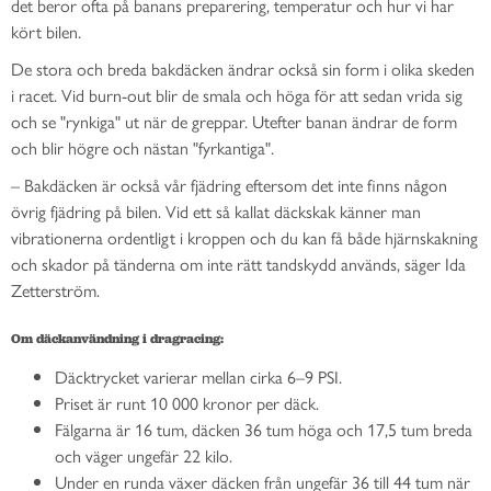
det beror ofta på banans preparering, temperatur och hur vi har
kört bilen.
De stora och breda bakdäcken ändrar också sin form i olika skeden
i racet. Vid burn-out blir de smala och höga för att sedan vrida sig
och se "rynkiga" ut när de greppar. Utefter banan ändrar de form
och blir högre och nästan "fyrkantiga".
– Bakdäcken är också vår fjädring eftersom det inte finns någon
övrig fjädring på bilen. Vid ett så kallat däckskak känner man
vibrationerna ordentligt i kroppen och du kan få både hjärnskakning
och skador på tänderna om inte rätt tandskydd används, säger Ida
Zetterström.
Om däckanvändning i dragracing:
Däcktrycket varierar mellan cirka 6–9 PSI.
Priset är runt 10 000 kronor per däck.
Fälgarna är 16 tum, däcken 36 tum höga och 17,5 tum breda
och väger ungefär 22 kilo.
Under en runda växer däcken från ungefär 36 till 44 tum när