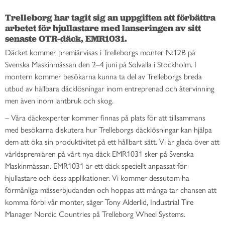
Trelleborg har tagit sig an uppgiften att förbättra 
arbetet för hjullastare med lanseringen av sitt 
senaste OTR-däck, EMR1031.
Däcket kommer premiärvisas i Trelleborgs monter N:12B på
Svenska Maskinmässan den 2–4 juni på Solvalla i Stockholm. I
montern kommer besökarna kunna ta del av Trelleborgs breda
utbud av hållbara däcklösningar inom entreprenad och återvinning
men även inom lantbruk och skog.
– Våra däckexperter kommer finnas på plats för att tillsammans
med besökarna diskutera hur Trelleborgs däcklösningar kan hjälpa
dem att öka sin produktivitet på ett hållbart sätt. Vi är glada över att
världspremiären på vårt nya däck EMR1031 sker på Svenska
Maskinmässan. EMR1031 är ett däck speciellt anpassat för
hjullastare och dess applikationer. Vi kommer dessutom ha
förmånliga mässerbjudanden och hoppas att många tar chansen att
komma förbi vår monter, säger Tony Alderlid, Industrial Tire
Manager Nordic Countries på Trelleborg Wheel Systems.