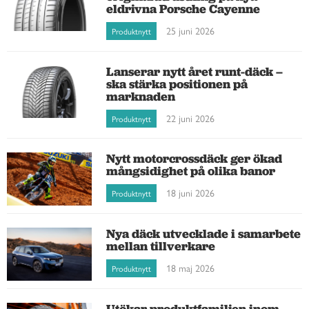
eldrivna Porsche Cayenne
25 juni 2026
Produktnytt
Lanserar nytt året runt-däck –
ska stärka positionen på
marknaden
22 juni 2026
Produktnytt
Nytt motorcrossdäck ger ökad
mångsidighet på olika banor
18 juni 2026
Produktnytt
Nya däck utvecklade i samarbete
mellan tillverkare
18 maj 2026
Produktnytt
Utökar produktfamiljen inom