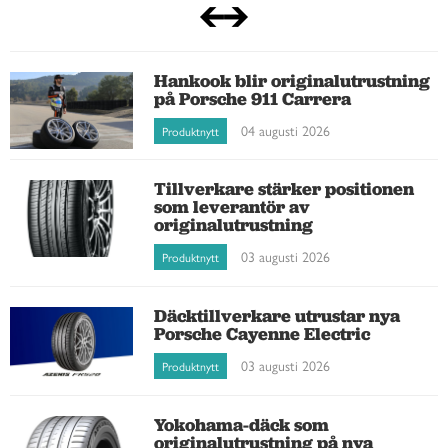
Hankook blir originalutrustning
på Porsche 911 Carrera
04 augusti 2026
Produktnytt
Tillverkare stärker positionen
som leverantör av
originalutrustning
03 augusti 2026
Produktnytt
Däcktillverkare utrustar nya
Porsche Cayenne Electric
03 augusti 2026
Produktnytt
Yokohama-däck som
originalutrustning på nya