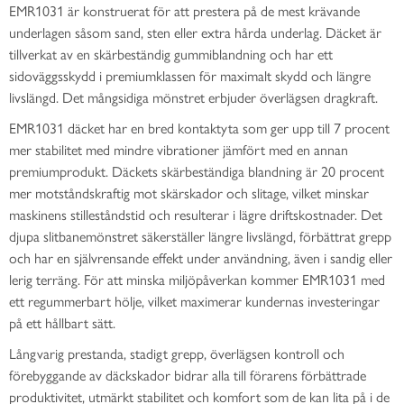
EMR1031 är konstruerat för att prestera på de mest krävande
underlagen såsom sand, sten eller extra hårda underlag. Däcket är
tillverkat av en skärbeständig gummiblandning och har ett
sidoväggsskydd i premiumklassen för maximalt skydd och längre
livslängd. Det mångsidiga mönstret erbjuder överlägsen dragkraft.
EMR1031 däcket har en bred kontaktyta som ger upp till 7 procent
mer stabilitet med mindre vibrationer jämfört med en annan
premiumprodukt. Däckets skärbeständiga blandning är 20 procent
mer motståndskraftig mot skärskador och slitage, vilket minskar
maskinens stilleståndstid och resulterar i lägre driftskostnader. Det
djupa slitbanemönstret säkerställer längre livslängd, förbättrat grepp
och har en självrensande effekt under användning, även i sandig eller
lerig terräng. För att minska miljöpåverkan kommer EMR1031 med
ett regummerbart hölje, vilket maximerar kundernas investeringar
på ett hållbart sätt.
Långvarig prestanda, stadigt grepp, överlägsen kontroll och
förebyggande av däckskador bidrar alla till förarens förbättrade
produktivitet, utmärkt stabilitet och komfort som de kan lita på i de