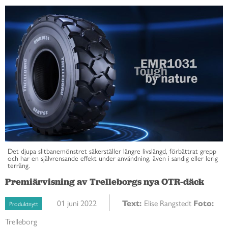
Det djupa slitbanemönstret säkerställer längre livslängd, förbättrat grepp
och har en självrensande effekt under användning, även i sandig eller lerig
terräng.
Premiärvisning av Trelleborgs nya OTR-däck
01 juni 2022
Text:
Elise Rangstedt
Foto:
Produktnytt
Trelleborg