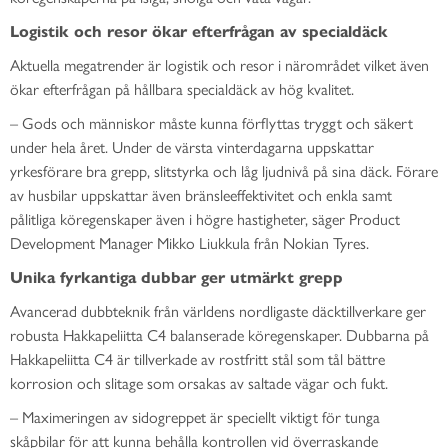
Logistik och resor ökar efterfrågan av specialdäck
Aktuella megatrender är logistik och resor i närområdet vilket även
ökar efterfrågan på hållbara specialdäck av hög kvalitet.
– Gods och människor måste kunna förflyttas tryggt och säkert
under hela året. Under de värsta vinterdagarna uppskattar
yrkesförare bra grepp, slitstyrka och låg ljudnivå på sina däck. Förare
av husbilar uppskattar även bränsleeffektivitet och enkla samt
pålitliga köregenskaper även i högre hastigheter, säger Product
Development Manager Mikko Liukkula från Nokian Tyres.
Unika fyrkantiga dubbar ger utmärkt grepp
Avancerad dubbteknik från världens nordligaste däcktillverkare ger
robusta Hakkapeliitta C4 balanserade köregenskaper. Dubbarna på
Hakkapeliitta C4 är tillverkade av rostfritt stål som tål bättre
korrosion och slitage som orsakas av saltade vägar och fukt.
– Maximeringen av sidogreppet är speciellt viktigt för tunga
skåpbilar för att kunna behålla kontrollen vid överraskande