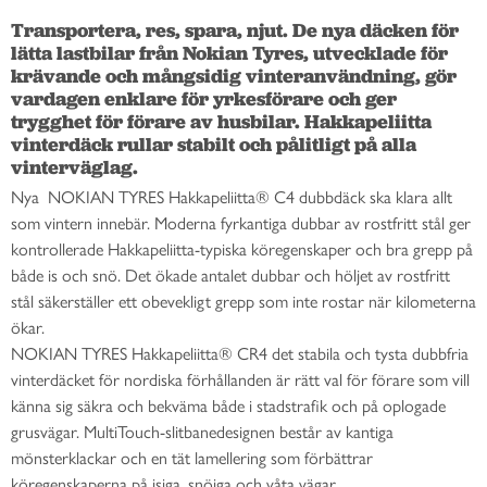
Transportera, res, spara, njut. De nya däcken för 
lätta lastbilar från Nokian Tyres, utvecklade för 
krävande och mångsidig vinteranvändning, gör 
vardagen enklare för yrkesförare och ger 
trygghet för förare av husbilar. Hakkapeliitta 
vinterdäck rullar stabilt och pålitligt på alla 
vinterväglag.
Nya
NOKIAN TYRES Hakkapeliitta® C4 dubbdäck ska klara allt
som vintern innebär. Moderna fyrkantiga dubbar av rostfritt stål ger
kontrollerade Hakkapeliitta-typiska köregenskaper och bra grepp på
både is och snö. Det ökade antalet dubbar och höljet av rostfritt
stål säkerställer ett obevekligt grepp som inte rostar när kilometerna
ökar.
NOKIAN TYRES Hakkapeliitta® CR4 det stabila och tysta dubbfria
vinterdäcket för nordiska förhållanden är rätt val för förare som vill
känna sig säkra och bekväma både i stadstrafik och på oplogade
grusvägar. MultiTouch-slitbanedesignen
består av kantiga
mönsterklackar och en tät lamellering som förbättrar
köregenskaperna på isiga, snöiga och våta vägar.