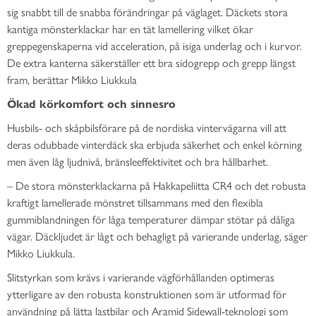
sig snabbt till de snabba förändringar på väglaget. Däckets stora
kantiga mönsterklackar har en tät lamellering vilket ökar
greppegenskaperna vid acceleration, på isiga underlag och i kurvor.
De extra kanterna säkerställer ett bra sidogrepp och grepp längst
fram, berättar Mikko Liukkula
Ökad körkomfort och sinnesro
Husbils- och skåpbilsförare på de nordiska vintervägarna vill att
deras odubbade vinterdäck ska erbjuda säkerhet och enkel körning
men även låg ljudnivå, bränsleeffektivitet och bra hållbarhet.
– De stora mönsterklackarna på Hakkapeliitta CR4 och det robusta
kraftigt lamellerade mönstret tillsammans med den flexibla
gummiblandningen för låga temperaturer dämpar stötar på dåliga
vägar. Däckljudet är lågt och behagligt på varierande underlag, säger
Mikko Liukkula.
Slitstyrkan som krävs i varierande vägförhållanden optimeras
ytterligare av den robusta konstruktionen som är utformad för
användning på lätta lastbilar och Aramid Sidewall-teknologi som