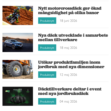
Nytt motorcrossdäck ger ökad
mångsidighet på olika banor
18 juni 2026
Produktnytt
Nya däck utvecklade i samarbete
mellan tillverkare
18 maj 2026
Produktnytt
Utökar produktfamiljen inom
jordbruk med nya dimensioner
12 maj 2026
Produktnytt
Däcktillverkare deltar i event
med nya jordbruksdäck
04 maj 2026
Produktnytt