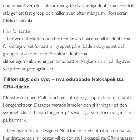
undanmanöver eller inbromsning. De fyrkantiga dubbarna i rostfritt
stål ger ett fast grepp och håller även efter många mil, försäkrar
Mikko Liukkula.
Han fortsätter:
– Utöver dubbstiften och bottenflänsen i hårdmetall är dubbarna
fyrkantiga vilket förbättrar greppet på is, både sidogreppet och
greppet rakt fram, och förankrar dubbarna i
slitbanegummiblandningen ännu bättre. Vägkänslan är pålitlig även
vid yttersta greppgränsen.
Tillförlitligt och tyst – nya odubbade Hakkapeliitta
CR4-däcke
Mönsterdesignen MultiTouch ger utmärkt grepp och komfortabla
köregenskaper. Dataoptimerade lameller och skärningar på den
symmetriska slitbanan fungerar på såväl isiga som torra vägar, samt
på barmark.
– Den nya mönsterdesignen MultiTouch är ett utmärkt resultat av
hundratusentals mil tester vilket gör att Hakkapeliitta CR4 anpassar