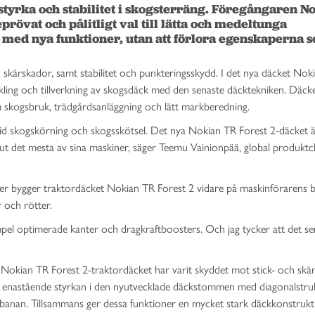
tyrka och stabilitet i skogsterräng. Föregångaren No
rövat och pålitligt val till lätta och medeltunga 
s med nya funktioner, utan att förlora egenskaperna s
skärskador, samt stabilitet och punkteringsskydd. I det nya däcket Nok
kling och tillverkning av skogsdäck med den senaste däcktekniken. Däck
 skogsbruk, trädgårdsanläggning och lätt markberedning.
vid skogskörning och skogsskötsel. Det nya Nokian TR Forest 2-däcket 
å ut det mesta av sina maskiner, säger Teemu Vainionpää, global produktc
ner bygger traktordäcket Nokian TR Forest 2 vidare på m
askinförarens 
r och rötter.
xempel optimerade kanter och dragkraftboosters. Och jag tycker att det se
Nokian TR Forest 2-traktordäcket har varit skyddet mot stick- och skä
 enastående styrkan i den nyutvecklade däckstommen med diagonalstru
tbanan. Tillsammans ger dessa funktioner en mycket stark däckkonstruk