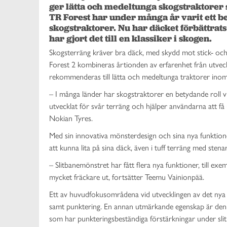
ger lätta och medeltunga skogstraktorer s
TR Forest har under många år varit ett bep
skogstraktorer. Nu har däcket förbättrat
har gjort det till en klassiker i skogen. 
Skogsterräng kräver bra däck, med skydd mot stick- och 
Forest 2 kombineras årtionden av erfarenhet från utvec
rekommenderas till lätta och medeltunga traktorer inom
–
I många länder har skogstraktorer en betydande roll 
utvecklat för svår terräng och hjälper användarna att f
Nokian Tyres.
Med sin innovativa mönsterdesign och sina nya funktio
att kunna lita på sina däck, även i tuff terräng med stena
–
Slitbanemönstret har fått flera nya funktioner, till e
mycket fräckare ut, fortsätter Teemu Vainionpää.
Ett av huvudfokusområdena vid utvecklingen av det nya 
samt punktering. En annan utmärkande egenskap är den
som har punkteringsbeständiga förstärkningar under sli