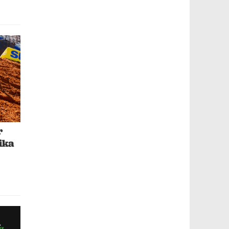
r
ika