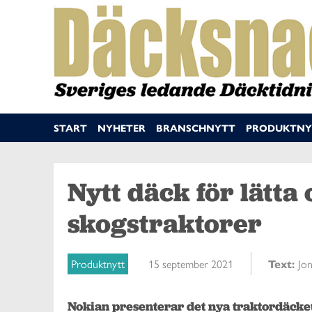
START
NYHETER
BRANSCHNYTT
PRODUKTNY
Nytt däck för lätt
skogstraktorer
Produktnytt
15 september 2021
Text:
Jo
Nokian presenterar det nya traktordäcket 