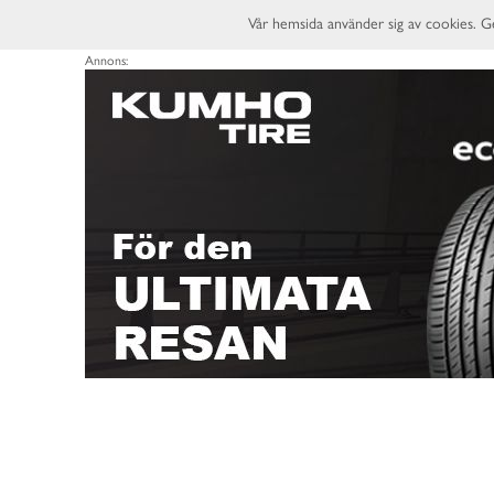
Vår hemsida använder sig av cookies. G
Annons: