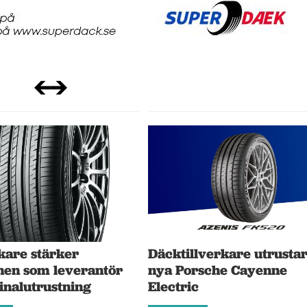
kare stärker
Däcktillverkare utrusta
onen som leverantör
nya Porsche Cayenne
inalutrustning
Electric