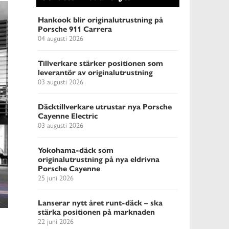
Hankook blir originalutrustning på
Porsche 911 Carrera
04 augusti 2026
Tillverkare stärker positionen som
leverantör av originalutrustning
03 augusti 2026
Däcktillverkare utrustar nya Porsche
Cayenne Electric
03 augusti 2026
Yokohama-däck som
originalutrustning på nya eldrivna
Porsche Cayenne
25 juni 2026
Lanserar nytt året runt-däck – ska
stärka positionen på marknaden
22 juni 2026