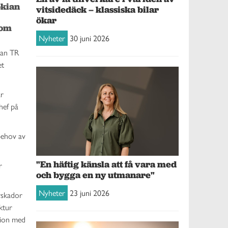
kian 
vitsidedäck – klassiska bilar
ökar
om 
Nyheter
30 juni 2026
ian TR
et
är
hef på
behov av
"En häftig känsla att få vara med
r
och bygga en ny utmanare"
Nyheter
23 juni 2026
rskador
ktur
tion med