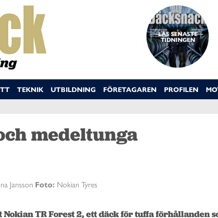
LÄS SENASTE
TIDNINGEN
TT
TEKNIK
UTBILDNING
FÖRETAGAREN
PROFILEN
MO
a och medeltunga
nna Jansson
Foto:
Nokian Tyres
Nokian TR Forest 2, ett däck för tuffa förhållanden s