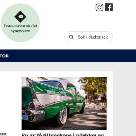
Prenumerera på vårt
nyhetsbrev!
Sök i däcksnack
TOR
om 
En av få tillverkare i världen av