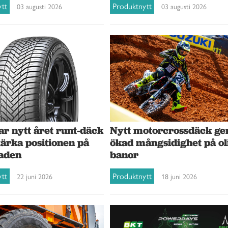
ytt
Produktnytt
03 augusti 2026
03 augusti 2026
ar nytt året runt-däck
Nytt motorcrossdäck ge
tärka positionen på
ökad mångsidighet på ol
aden
banor
ytt
Produktnytt
22 juni 2026
18 juni 2026