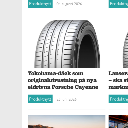
Produktn
Produktnytt
04 augusti 2026
Yokohama-däck som
Lanser
originalutrustning på nya
– ska s
eldrivna Porsche Cayenne
markn
Produktnytt
Produktn
25 juni 2026