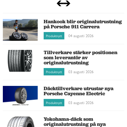
Hankook blir originalutrustning
på Porsche 911 Carrera
04 augusti 2026
Produktnytt
Tillverkare stärker positionen
som leverantör av
originalutrustning
03 augusti 2026
Produktnytt
Däcktillverkare utrustar nya
Porsche Cayenne Electric
03 augusti 2026
Produktnytt
Yokohama-däck som
originalutrustning på nya