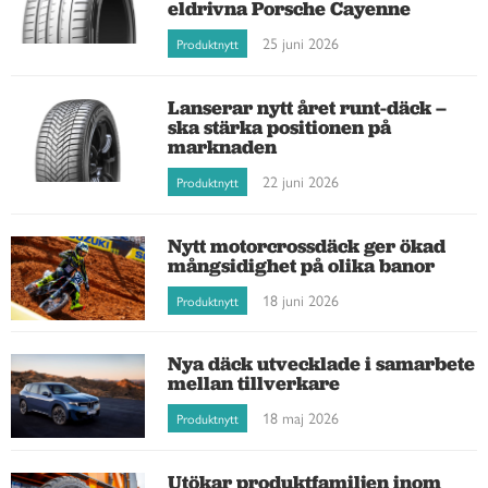
eldrivna Porsche Cayenne
25 juni 2026
Produktnytt
Lanserar nytt året runt-däck –
ska stärka positionen på
marknaden
22 juni 2026
Produktnytt
Nytt motorcrossdäck ger ökad
mångsidighet på olika banor
18 juni 2026
Produktnytt
Nya däck utvecklade i samarbete
mellan tillverkare
18 maj 2026
Produktnytt
Utökar produktfamiljen inom