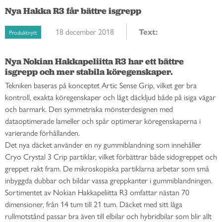
Nya Hakka R3 får bättre isgrepp
18 december 2018
Text:
Produktnytt
Nya Nokian Hakkapeliitta R3 har ett bättre 
isgrepp och mer stabila köregenskaper. 
Tekniken baseras på konceptet Artic Sense Grip, vilket ger bra
kontroll, exakta köregenskaper och lågt däckljud både på isiga vägar
och barmark. Den symmetriska mönsterdesignen med
dataoptimerade lameller och spår optimerar köregenskaperna i
varierande förhållanden.
Det nya däcket använder en ny gummiblandning som innehåller
Cryo Crystal 3 Crip partiklar, vilket förbättrar både sidogreppet och
greppet rakt fram. De mikroskopiska partiklarna arbetar som små
inbyggda dubbar och bildar vassa greppkanter i gummiblandningen.
Sortimentet av Nokian Hakkapeliitta R3 omfattar nästan 70
dimensioner, från 14 tum till 21 tum. Däcket med sitt låga
rullmotstånd passar bra även till elbilar och hybridbilar som blir allt