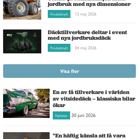
jordbruk med nya dimensioner
12 maj 2026
Produktnytt
Däcktillverkare deltar i event
med nya jordbruksdäck
04 maj 2026
Produktnytt
Visa fler
En av få tillverkare i världen
av vitsidedäck – klassiska bilar
ökar
30 juni 2026
Nyheter
"En häftig känsla att få vara