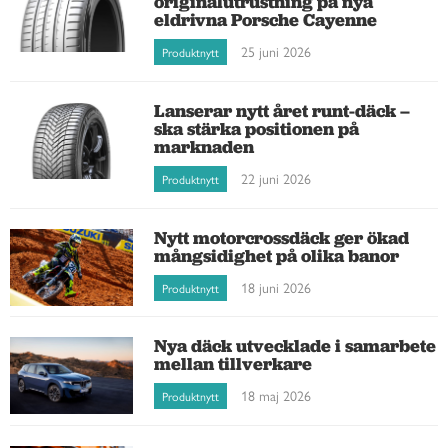
originalutrustning på nya
eldrivna Porsche Cayenne
25 juni 2026
Produktnytt
Lanserar nytt året runt-däck –
ska stärka positionen på
marknaden
22 juni 2026
Produktnytt
Nytt motorcrossdäck ger ökad
mångsidighet på olika banor
18 juni 2026
Produktnytt
Nya däck utvecklade i samarbete
mellan tillverkare
18 maj 2026
Produktnytt