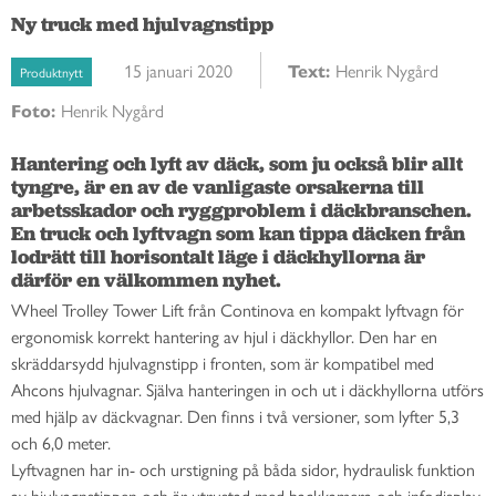
Ny truck med hjulvagnstipp
15 januari 2020
Text:
Henrik Nygård
Produktnytt
Foto:
Henrik Nygård
Hantering och lyft av däck, som ju också blir allt 
tyngre, är en av de vanligaste orsakerna till 
arbetsskador och ryggproblem i däckbranschen. 
En truck och lyftvagn som kan tippa däcken från 
lodrätt till horisontalt läge i däckhyllorna är 
därför en välkommen nyhet. 
Wheel Trolley Tower Lift från Continova en kompakt lyftvagn för
ergonomisk korrekt hantering av hjul i däckhyllor. Den har en
skräddarsydd hjulvagnstipp i fronten, som är kompatibel med
Ahcons hjulvagnar. Själva hanteringen in och ut i däckhyllorna utförs
med hjälp av däckvagnar. Den finns i två versioner, som lyfter 5,3
och 6,0 meter.
Lyftvagnen har in- och urstigning på båda sidor, hydraulisk funktion
av hjulvagnstippen och är utrustad med backkamera och infodisplay.