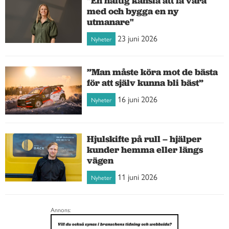
"En häftig känsla att få vara
med och bygga en ny
utmanare"
23 juni 2026
Nyheter
”Man måste köra mot de bästa
för att själv kunna bli bäst”
16 juni 2026
Nyheter
Hjulskifte på rull – hjälper
kunder hemma eller längs
vägen
11 juni 2026
Nyheter
Annons: