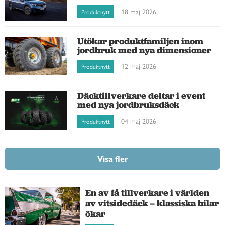
18 maj 2026
Produktnytt
Utökar produktfamiljen inom
jordbruk med nya dimensioner
12 maj 2026
Produktnytt
Däcktillverkare deltar i event
med nya jordbruksdäck
04 maj 2026
Produktnytt
Visa fler
En av få tillverkare i världen
av vitsidedäck – klassiska bilar
ökar