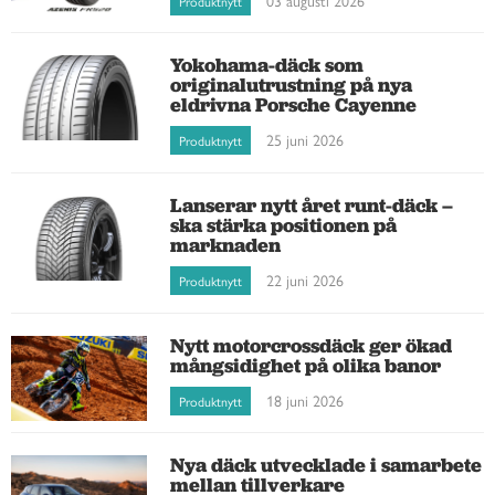
Produktnytt
Yokohama-däck som
originalutrustning på nya
eldrivna Porsche Cayenne
25 juni 2026
Produktnytt
Lanserar nytt året runt-däck –
ska stärka positionen på
marknaden
22 juni 2026
Produktnytt
Nytt motorcrossdäck ger ökad
mångsidighet på olika banor
18 juni 2026
Produktnytt
Nya däck utvecklade i samarbete
mellan tillverkare