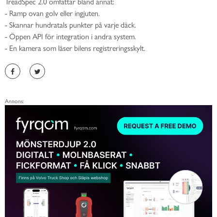
TreadSpec 2.0 omfattar bland annat:
- Ramp ovan golv eller ingjuten.
- Skannar hundratals punkter på varje däck.
- Öppen API för integration i andra system.
- En kamera som läser bilens registreringsskylt.
Annons: