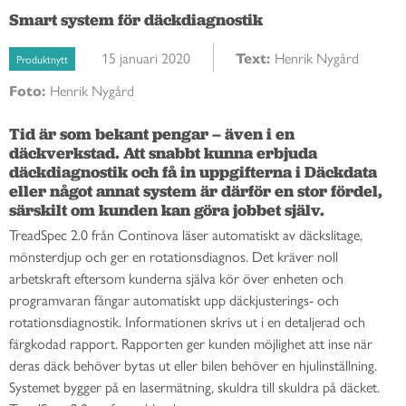
Smart system för däckdiagnostik
15 januari 2020
Text:
Henrik Nygård
Produktnytt
Foto:
Henrik Nygård
Tid är som bekant pengar – även i en 
däckverkstad. Att snabbt kunna erbjuda 
däckdiagnostik och få in uppgifterna i Däckdata 
eller något annat system är därför en stor fördel, 
särskilt om kunden kan göra jobbet själv.
TreadSpec 2.0 från Continova läser automatiskt av däckslitage,
mönsterdjup och ger en rotationsdiagnos. Det kräver noll
arbetskraft eftersom kunderna själva kör över enheten och
programvaran fångar automatiskt upp däckjusterings- och
rotationsdiagnostik. Informationen skrivs ut i en detaljerad och
färgkodad rapport. Rapporten ger kunden möjlighet att inse när
deras däck behöver bytas ut eller bilen behöver en hjulinställning.
Systemet bygger på en lasermätning, skuldra till skuldra på däcket.