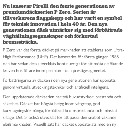
Nu lanserar Pirelli den femte generationen av 
premiumdäckserien P Zero. Serien är 
tillverkarens flaggskepp och har varit en symbol 
för teknisk innovation i hela 40 år. Den nya 
generationen däck utmärker sig med förbättrade 
väghållningsegenskaper och förkortad 
bromssträcka. 
P Zero var det första däcket på marknaden att etableras som Ultra-
High Performance (UHP). Det lanserades för första gången 1985
och har sedan dess utvecklats kontinuerligt för att möta de ökande
kraven hos förare inom premium- och prestigesegmentet.
Förbättringarna av däcken i den nya generationen har uppnåtts
genom virtuella utvecklingstekniker och artificiell intelligens.
Den uppdaterade däckserien har två huvudstyrkor: prestanda och
säkerhet. Däcket har högsta betyg inom våtgrepp, god
kurvtagningsförmånga, förbättrad bromsprestanda och minskat
slitage. Det är också utvecklat för att passa den snabbt växande
elbilsmarknaden. Visuellt sätt har däcket uppdaterats med en ny