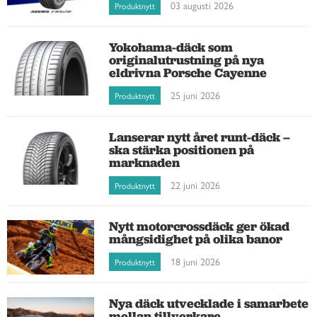
03 augusti 2026
Produktnytt
Yokohama-däck som
originalutrustning på nya
eldrivna Porsche Cayenne
25 juni 2026
Produktnytt
Lanserar nytt året runt-däck –
ska stärka positionen på
marknaden
22 juni 2026
Produktnytt
Nytt motorcrossdäck ger ökad
mångsidighet på olika banor
18 juni 2026
Produktnytt
Nya däck utvecklade i samarbete
mellan tillverkare