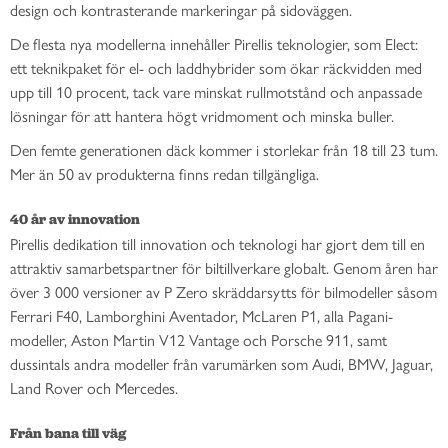
design och kontrasterande markeringar på sidoväggen.
De flesta nya modellerna innehåller Pirellis teknologier, som Elect:
ett teknikpaket för el- och laddhybrider som ökar räckvidden med
upp till 10 procent, tack vare minskat rullmotstånd och anpassade
lösningar för att hantera högt vridmoment och minska buller.
Den femte generationen däck kommer i storlekar från 18 till 23 tum.
Mer än 50 av produkterna finns redan tillgängliga.
40 år av innovation
Pirellis dedikation till innovation och teknologi har gjort dem till en
attraktiv samarbetspartner för biltillverkare globalt. Genom åren har
över 3 000 versioner av P Zero skräddarsytts för bilmodeller såsom
Ferrari F40, Lamborghini Aventador, McLaren P1, alla Pagani-
modeller, Aston Martin V12 Vantage och Porsche 911, samt
dussintals andra modeller från varumärken som Audi, BMW, Jaguar,
Land Rover och Mercedes.
Från bana till väg