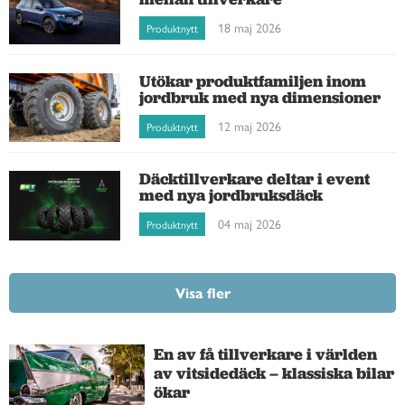
18 maj 2026
Produktnytt
Utökar produktfamiljen inom
jordbruk med nya dimensioner
12 maj 2026
Produktnytt
Däcktillverkare deltar i event
med nya jordbruksdäck
04 maj 2026
Produktnytt
Visa fler
En av få tillverkare i världen
av vitsidedäck – klassiska bilar
ökar