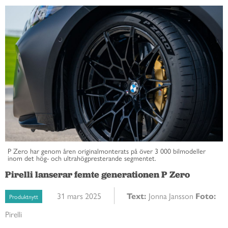
P Zero har genom åren originalmonterats på över 3 000 bilmodeller
inom det hög- och ultrahögpresterande segmentet.
Pirelli lanserar femte generationen P Zero
31 mars 2025
Text:
Jonna Jansson
Foto:
Produktnytt
Pirelli