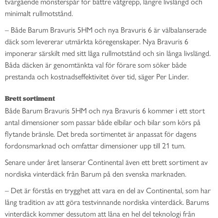
tvärgående mönsterspår för bättre våtgrepp, längre livslängd och
minimalt rullmotstånd.
– Både Barum Bravuris 5HM och nya Bravuris 6 är välbalanserade
däck som levererar utmärkta köregenskaper. Nya Bravuris 6
imponerar särskilt med sitt låga rullmotstånd och sin långa livslängd.
Båda däcken är genomtänkta val för förare som söker både
prestanda och kostnadseffektivitet över tid, säger Per Linder.
Brett sortiment
Både Barum Bravuris 5HM och nya Bravuris 6 kommer i ett stort
antal dimensioner som passar både elbilar och bilar som körs på
flytande bränsle. Det breda sortimentet är anpassat för dagens
fordonsmarknad och omfattar dimensioner upp till 21 tum.
Senare under året lanserar Continental även ett brett sortiment av
nordiska vinterdäck från Barum på den svenska marknaden.
– Det är förstås en trygghet att vara en del av Continental, som har
lång tradition av att göra testvinnande nordiska vinterdäck. Barums
vinterdäck kommer dessutom att låna en hel del teknologi från