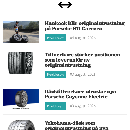
Hankook blir originalutrustning
på Porsche 911 Carrera
04 augusti 2026
Produktnytt
Tillverkare stärker positionen
som leverantör av
originalutrustning
03 augusti 2026
Produktnytt
Däcktillverkare utrustar nya
Porsche Cayenne Electric
03 augusti 2026
Produktnytt
Yokohama-däck som
originalutrustning på nya