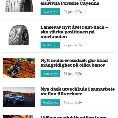
eldrivna Porsche Cayenne
25 juni 2026
Produktnytt
Lanserar nytt året runt-däck –
ska stärka positionen på
marknaden
22 juni 2026
Produktnytt
Nytt motorcrossdäck ger ökad
mångsidighet på olika banor
18 juni 2026
Produktnytt
Nya däck utvecklade i samarbete
mellan tillverkare
18 maj 2026
Produktnytt
Utökar produktfamiljen inom