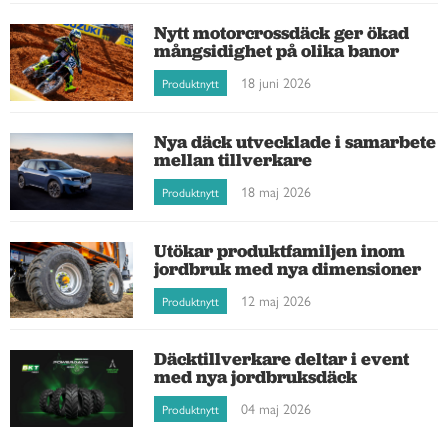
Nytt motorcrossdäck ger ökad
mångsidighet på olika banor
18 juni 2026
Produktnytt
Nya däck utvecklade i samarbete
mellan tillverkare
18 maj 2026
Produktnytt
Utökar produktfamiljen inom
jordbruk med nya dimensioner
12 maj 2026
Produktnytt
Däcktillverkare deltar i event
med nya jordbruksdäck
04 maj 2026
Produktnytt