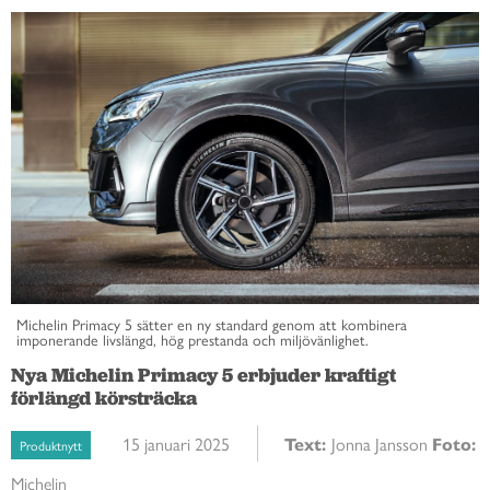
Michelin Primacy 5 sätter en ny standard genom att kombinera
imponerande livslängd, hög prestanda och miljövänlighet.
Nya Michelin Primacy 5 erbjuder kraftigt
förlängd körsträcka
15 januari 2025
Text:
Jonna Jansson
Foto:
Produktnytt
Michelin