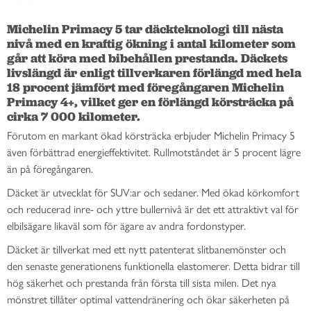
Michelin Primacy 5 tar däckteknologi till nästa 
nivå med en kraftig ökning i antal kilometer som 
går att köra med bibehållen prestanda. Däckets 
livslängd är enligt tillverkaren förlängd med hela 
18 procent jämfört med föregångaren Michelin 
Primacy 4+, vilket ger en förlängd körsträcka på 
cirka 7 000 kilometer.
Förutom en markant ökad körsträcka erbjuder Michelin Primacy 5
även förbättrad energieffektivitet. Rullmotståndet är 5 procent lägre
än på föregångaren.
Däcket är utvecklat för SUV:ar och sedaner. Med ökad körkomfort
och reducerad inre- och yttre bullernivå är det ett attraktivt val för
elbilsägare likaväl som för ägare av andra fordonstyper.
Däcket är tillverkat med ett nytt patenterat slitbanemönster och
den senaste generationens funktionella elastomerer. Detta bidrar till
hög säkerhet och prestanda från första till sista milen. Det nya
mönstret tillåter optimal vattendränering och ökar säkerheten på