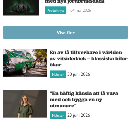
med nya jordbruksdäck
04 maj 2026
Produktnytt
Visa fler
En av få tillverkare i världen
av vitsidedäck – klassiska bilar
ökar
30 juni 2026
Nyheter
"En häftig känsla att få vara
med och bygga en ny
utmanare"
23 juni 2026
Nyheter