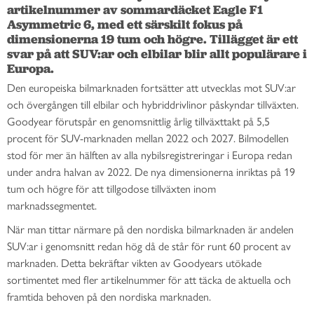
artikelnummer av sommardäcket Eagle F1 
Asymmetric 6, med ett särskilt fokus på 
dimensionerna 19 tum och högre. Tillägget är ett 
svar på att SUV:ar och elbilar blir allt populärare i 
Europa.
Den europeiska bilmarknaden fortsätter att utvecklas mot SUV:ar
och övergången till elbilar och hybriddrivlinor påskyndar tillväxten.
Goodyear förutspår en genomsnittlig årlig tillväxttakt på 5,5
procent
för SUV-marknaden mellan 2022 och 2027. Bilmodellen
stod för mer än hälften av alla nybilsregistreringar i Europa redan
under andra halvan av 2022. De nya dimensionerna inriktas på 19
tum och högre för att tillgodose tillväxten inom
marknadssegmentet.
När man tittar närmare på den nordiska bilmarknaden är andelen
SUV:ar i genomsnitt redan hög då de står för runt 60 procent av
marknaden. Detta bekräftar vikten av Goodyears utökade
sortimentet med fler artikelnummer för att täcka de aktuella och
framtida behoven på den nordiska marknaden.