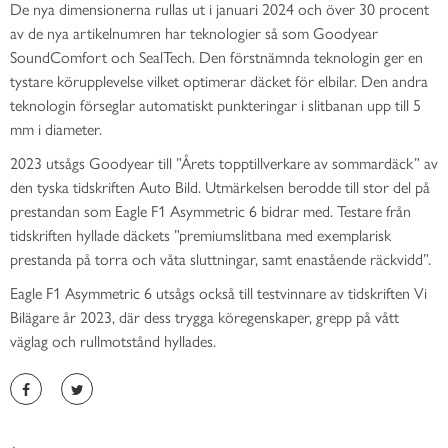
De nya dimensionerna rullas ut i januari 2024 och över 30 procent
av de nya artikelnumren har teknologier så som Goodyear
SoundComfort och SealTech. Den förstnämnda teknologin ger en
tystare körupplevelse vilket optimerar däcket för elbilar. Den andra
teknologin förseglar automatiskt punkteringar i slitbanan upp till 5
mm i diameter.
2023 utsågs Goodyear till ”Årets topptillverkare av sommardäck” av
den tyska tidskriften Auto Bild. Utmärkelsen berodde till stor del på
prestandan som Eagle F1 Asymmetric 6 bidrar med. Testare från
tidskriften hyllade däckets ”premiumslitbana med exemplarisk
prestanda på torra och våta sluttningar, samt enastående räckvidd”.
Eagle F1 Asymmetric 6 utsågs också till testvinnare av tidskriften Vi
Bilägare år 2023, där dess trygga köregenskaper, grepp på vått
väglag och rullmotstånd hyllades.