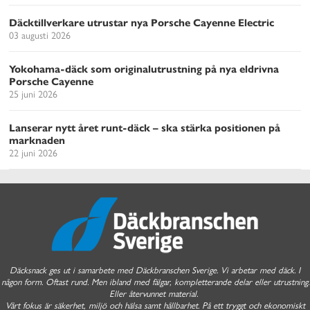
Däcktillverkare utrustar nya Porsche Cayenne Electric
03 augusti 2026
Yokohama-däck som originalutrustning på nya eldrivna
Porsche Cayenne
25 juni 2026
Lanserar nytt året runt-däck – ska stärka positionen på
marknaden
22 juni 2026
Däcksnack ges ut i samarbete med Däckbranschen Sverige. Vi arbetar med däck. I
någon form. Oftast rund. Men ibland med fälgar, kompletterande delar eller utrustning.
Eller återvunnet material.
Vårt fokus är säkerhet, miljö och hälsa samt hållbarhet. På ett tryggt och ekonomiskt