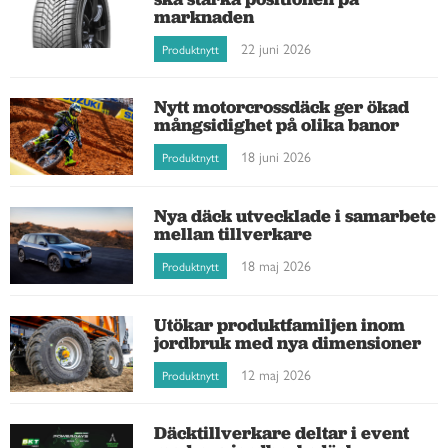
marknaden
22 juni 2026
Produktnytt
Nytt motorcrossdäck ger ökad
mångsidighet på olika banor
18 juni 2026
Produktnytt
Nya däck utvecklade i samarbete
mellan tillverkare
18 maj 2026
Produktnytt
Utökar produktfamiljen inom
jordbruk med nya dimensioner
12 maj 2026
Produktnytt
Däcktillverkare deltar i event