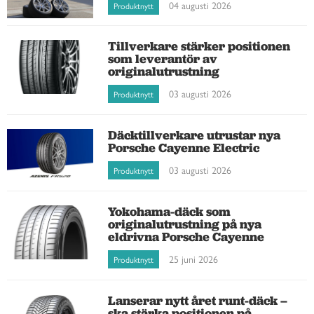
04 augusti 2026
Produktnytt
Tillverkare stärker positionen
som leverantör av
originalutrustning
03 augusti 2026
Produktnytt
Däcktillverkare utrustar nya
Porsche Cayenne Electric
03 augusti 2026
Produktnytt
Yokohama-däck som
originalutrustning på nya
eldrivna Porsche Cayenne
25 juni 2026
Produktnytt
Lanserar nytt året runt-däck –
ska stärka positionen på