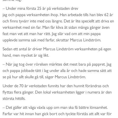
–
Under mina
första 25 år
på verkstaden
drev
jag
och
pappa
verksamheten ihop. Han arbetade tills han blev 62 år
och finns tyvärr inte med oss längre
. Det är lite speciellt att driva en
verksamhet med sin far.
Man får kliva åt sidan många gånger
även
fast man vet att man har rätt
. Jag slår vad om att min pappa
upplevde samma sak med farfar
, s
krattar
Marcus Lindström
.
Sedan ett antal år driver Marcus Lindström verksamheten på egen
hand, men mycket är sig likt.
–
När jag tog över rörelsen märktes
det
mest bara på pappret. Jag
och pappa jobbade tätt i lag under alla år och hade samma sätt att
se på hur allt skulle gå till, säger Marcus Lindström.
Under de 70 år verkstaden
funnits
har den hunnit förändras och
flyttas flera gånger. Den lokal verksamheten ligger i numera är den
största hittills.
–
Det gäller att våga växla upp om man ska få bättre lönsamhet.
Farfar var hit innan han gick bort och tyckte förstås att allt var för