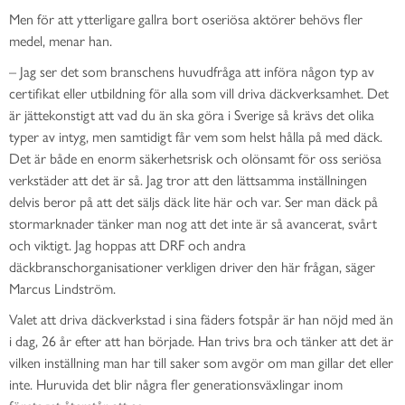
Men för att ytterligare gallra bort oseriösa aktörer behövs fler
medel, menar han.
–
Jag ser det som branschens huvudfråga att införa någon typ av
certifikat eller utbildning för alla som vill driva däckverksamhet.
Det
är jättekonstigt att vad du än ska göra i Sverige så krävs
det
olika
typer av intyg
,
men samtidigt får vem som helst hålla på med
däck
.
Det är både en enorm säkerhetsrisk och olönsamt för oss seriösa
verkstäder att det är så. Jag tror att den lättsamma inställningen
delvis beror på att det säljs däck lite här och var. Ser man däck på
stormarknader tänker man nog att det inte är så avancerat, svårt
och viktigt. Jag hoppas att
DRF
och andra
däckbranschorganisationer verkligen driver den här frågan, säger
Marcus Lindström.
Valet att driva däckverkstad i sina fäders fotspår är
han nöjd med än
i dag, 26 år efter att han började.
Han trivs bra och tänker att det är
vilken inställning man har till saker som avgör om man gillar det eller
inte. Huruvida det
blir några fler generationsväxlingar inom