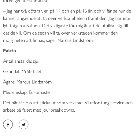
företaget återstår att se.
–
Jag har två döttrar, en på 14 och en på 16 år, och vi får se hur de
känner angående att ta över verksamheten i framtiden. Jag har inte
lyft frågan alls ännu. Det viktigaste för mig är att de utbildar sig till
det de vill. Om de sedan vill ta över verkstaden kommer den
möjligheten att finnas, säger Marcus Lindström.
Fakta
Antal anställda:
sju
Grundat:
1950-talet
Ägare:
Marcus Lindström
Medlemskap: Euromaster
Det här får oss att sticka ut som verkstad:
Vi utför t
ung service och
arbete på fältet med
jourbreakdowns
.