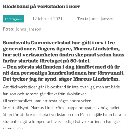
Blodsband på verkstaden i norr
12 februari 2021
Text:
Jonna Jansson
Företagaren
Foto:
Jonna Jansson
Sundsvalls Gummiverkstad har gått i arv i tre 
generationer. Dagens ägare, Marcus Lindström, 
har sett verksamheten ändra skepnad sedan hans 
farfar startade företaget på 50-talet.  

– Den största skillnaden i dag jämfört med då är 
att den personliga kundrelationen har försvunnit. 
Det tycker jag är synd, säger Marcus Lindström.  
Att däckverkstäder går i blodsband är inte ovanligt, men att både
far, son och sonson går direkt
från skolbänken
till
verkstadslivet
utan att testa några andra yrken
är
rätt
sällsynt.
Marcus Lindström
s pappa hoppade av högstadiet i
åttan för att börja arbeta i verkstaden och Marcus själv
hann
bara
ta
studenten, göra lumpen och vara ledig i två veckor innan
han gick
samma väg
.