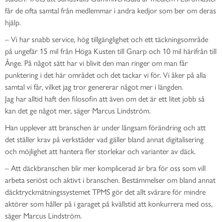
får de ofta samtal från medlemmar i andra kedjor som ber om deras
hjälp.
–
Vi har snabb service, hög tillgänglighet och
ett täckningsområde
på
ungefär 15 mil från Höga Kusten till Gnarp och 10 mil härifrån till
Ånge. På något sätt har vi blivit den man ringer om man får
punktering i det här området och det tackar vi för. Vi åker på alla
samtal vi får, vilket jag tror
genererar något mer i längden.
J
ag
har
alltid haft den filosofin att även om det är ett litet jobb så
kan det ge något mer, säger
Marcus Lindström.
Han upplever att branschen är under långsam förändring och att
det ställer krav på verkstäder vad gäller bland annat digitalisering
och möjlighet att hantera fler storlekar och varianter av däck.
–
Att däckbranschen blir mer komplicerad är bra för oss som vill
arbeta seriöst och aktivt i branschen. Bestämmelser om bland annat
däcktryckmätningssystemet
TPMS
gör det allt svårare för mindre
aktörer som håller på i garaget på kvällstid att konkurrera med oss,
säger Marcus Lindström.