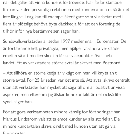
när det gäller att vinna kundens förtroende. När
farfar startade
firman var den personliga relationen med kunden a och o.
Så är det
inte
längre.
I dag kan
till exempel åkeriägare som
vi arbetat
med i
flera år
plötsligt behöva byta däckkedja för att
den
förening
de
tillhör inför nya
be
stämmelser
, säger han
.
Sundsvallsverkstaden är sedan
1997 medlemmar i Euromaster. De
är fortfarande helt privatägda, men hjälper varandra verkstäder
emellan så att medlemskedjan får servicepunkter över hela
landet.
Ett av verkstadens större avtal är skrivet med Postnord.
–
Att tillhöra en större kedja är viktigt om man vill knyta an till
större avtal. För 25 år sedan var det inte så. Att avtal skrivs centralt
utan att verkstäder har mycket att säga till om är positivt ur vissa
aspekter, men eftersom jag älskar kundkontakt är det också lite
synd, säger han.
För att göra verksamheten mindre känslig för förändringar har
Marcus Lindström valt att ta emot kunder av alla storlekar. De
mindre kundavtalen skrivs
direkt med kunden utan att gå via
Euromaster.