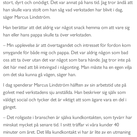
stort, dyrt och onödigt. Det var annat på hans tid. Jag tror ändå att
han skulle vara stolt om han såg vad verkstaden har blivit i dag,
säger Marcus Lindström
.
Han berättar att det aldrig var något snack hemma om att vare sig
han eller hans pappa skulle ta över verkstaden.
–
Min upplevelse är att övertagandet och intresset för fordon kom
smygande för både mig och pappa.
Det var aldrig någon som bad
oss att ta över utan det var något som bara hände.
Jag tro
r
inte på
det här med att bli intvingad i någonting. Man måste ha en egen vilja
om det ska kunna gå vägen
,
säger han.
I dag spenderar Marcus Lindström hälften av sin arbetstid ute på
golvet med verkstadens sju anställda. Han beskriver sig själv som
väldigt social och tycker det är viktigt att som ägare vara en del i
gänget.
–
Det roligaste i
branschen är själva kundkontakten, som tyvärr har
minskat mycket på senare tid. I snitt träffar vi våra kunder 40
minuter om året. Det lilla kundkontakt vi har
är
lite av en utmaning