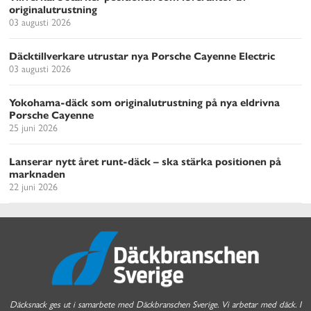
originalutrustning
03 augusti 2026
Däcktillverkare utrustar nya Porsche Cayenne Electric
03 augusti 2026
Yokohama-däck som originalutrustning på nya eldrivna
Porsche Cayenne
25 juni 2026
Lanserar nytt året runt-däck – ska stärka positionen på
marknaden
22 juni 2026
Däcksnack ges ut i samarbete med Däckbranschen Sverige. Vi arbetar med däck. I