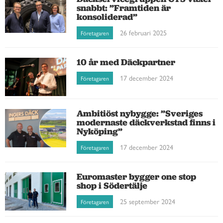
snabbt: ”Framtiden är
konsoliderad”
26 februari 2025
Företagaren
10 år med Däckpartner
17 december 2024
Företagaren
Ambitiöst nybygge: ”Sveriges
modernaste däckverkstad finns i
Nyköping”
17 december 2024
Företagaren
Euromaster bygger one stop
shop i Södertälje
25 september 2024
Företagaren