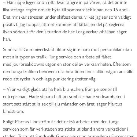
–
Här uppe ligger snön ofta kvar
längre
in på våren
, så det är inte
lika stränga regler om att byta till sommardäck innan den 15 april
.
Det
minskar stressen under skiftestiderna, vilket jag
ser som väldigt
positivt
. Jag hoppas att det kommer att lättas en del på reglerna
även söderut för den situation
de
har i dag verkar ohållbar
, säger
han.
Sundsvalls Gummiverkstad riktar sig inte bara mot personbilar utan
mot alla typer av trafik. Tung service och arbete på fältet
med
jourbreakdowns
utgör en stor del av verksamheten. Eftersom
den tunga trafiken behöver rulla hela tiden finns alltid någon anställd
redo att rycka in
och laga punktering utefter väg.
–
Vi är väldigt glada att ha hela branschen, från personbil till
entreprenad. Hade vi bara haft personbilar hade verksamheten i
stort sett stått stilla sex till sju månader om året, säger
Marcus
Lindström.
Enligt Marcus Lindström är det också arbetet med den tunga
servicen som
får
verkstaden att
sticka
ut bland andra verkstäder i
staden. Trots att Sundsvalls Gummiverkstad är medlem i Euromaster