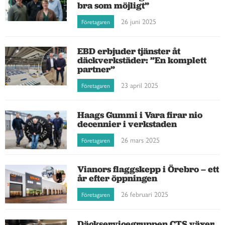
bra som möjligt”
26 juni 2025
Företagaren
EBD erbjuder tjänster åt
däckverkstäder: ”En komplett
partner”
23 april 2025
Företagaren
Haags Gummi i Vara firar nio
decennier i verkstaden
26 mars 2025
Företagaren
Vianors flaggskepp i Örebro – ett
år efter öppningen
26 februari 2025
Företagaren
Däckservicegruppen CTS växer