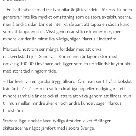
–
En lastbilsåkare med tre-fyra bilar är jättevärdefull för oss. Kunden
genererar inte lika mycket omsättning som de stora avtalskunderna,
men å andra sidan blir det inte lika sårbart att tappa en sådan kund
som att tappa en stor. Visst genererar större kunder mer, men
mindre kunder är minst lika viktiga, säger Marcus
Lindström.
Marcus Lindström ser många fördelar med at
t
driva
däckverkstad
i
just Sundsvall.
Kommunen
är lagom stor med
omkring 100 000 invånare
och
ligger som en norrländsk knytpunkt
med stort täckningsområde
.
–
Här lever vi i en ganska trygg tillvaro. Om man ser till våra bokslut
från år till år så ser man varken kraftiga upp eller nedgångar
. I ett
mindre samhälle är det också
lättare att växa genom att färdas mun
till mun mellan mindre åkerier och andra kunder
,
säger Marcus
Lindström
.
Stadens läge innebär även
tydliga årstider
, vilket
förlänger
skiftestiderna något jämfört med
i
södra Sverige.