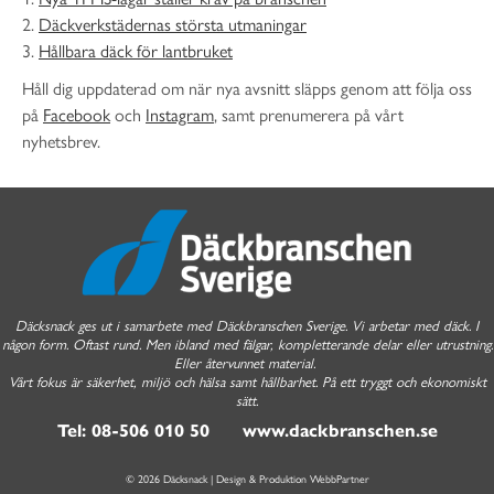
2.
Däckverkstädernas största utmaningar
3.
Hållbara däck för lantbruket
Håll dig uppdaterad om när nya avsnitt släpps genom att följa oss
på
Facebook
och
Instagram
, samt prenumerera på vårt
nyhetsbrev.
Däcksnack ges ut i samarbete med Däckbranschen Sverige. Vi arbetar med däck. I
någon form. Oftast rund. Men ibland med fälgar, kompletterande delar eller utrustning.
Eller återvunnet material.
Vårt fokus är säkerhet, miljö och hälsa samt hållbarhet. På ett tryggt och ekonomiskt
sätt.
Tel: 08-506 010 50 www.dackbranschen.se
© 2026 Däcksnack | Design & Produktion
WebbPartner