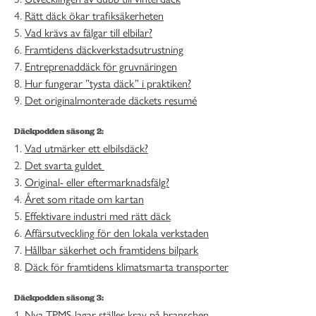
4.
Rätt däck ökar trafiksäkerheten
5.
Vad krävs av fälgar till elbilar?
6.
Framtidens däckverkstadsutrustning
7.
Entreprenaddäck för gruvnäringen
8.
Hur fungerar ”tysta däck” i praktiken?
9.
Det originalmonterade däckets resumé
Däckpodden säsong 2:
1.
Vad utmärker ett elbilsdäck?
2.
Det svarta guldet
3.
Original- eller eftermarknadsfälg?
4.
Året som ritade om kartan
5.
Effektivare industri med rätt däck
6.
Affärsutveckling för den lokala verkstaden
7
.
Hållbar säkerhet och framtidens bilpark
8.
Däck för framtidens klimatsmarta transporter
Däckpodden säsong 3:
1.
Nya TPMS-lagar ställer krav på branschen