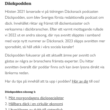
Däckpodden
Hösten 2021 lanserade vi på tidningen Däcksnack podcasten
Däckpodden, som blev Sveriges första redaktionella podcast om
däck. Innehållet riktar sig främst till däckentusiaster och
verksamma i däckbranschen. Efter ett varmt mottagande rullade
vi 2022 ut en andra säsong, där nya avsnitt släpptes i samband
med varje nytt nummer av Däcksnack. 2023 släpps avsnitten mer
sporadiskt, så håll utkik i våra sociala kanaler!
Däckpodden fokuserar på ett aktuellt ämne per avsnitt och
gästas av några av branschens främsta experter. Du hittar
avsnitten överallt där poddar finns och kan även lyssna direkt via
länkarna nedan.
Har du tips på innehåll att ta upp i podden?
Hör av di
g till oss!
Däckpodden säsong 1:
1.
Möt morgondagens däckspecialister
2.
Hållbara däck i en cirkulär ekonomi
3.
Utvecklingen av dubb till vinterdäck