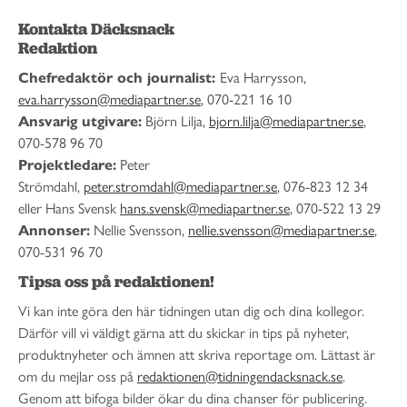
Kontakta Däcksnack
Redaktion
Chefredaktör och journalist:
Eva Harrysson,
eva.harrysson@mediapartner.se
, 070-221 16 10
Ansvarig utgivare:
Björn Lilja,
bjorn.lilja@mediapartner.se
,
070-578 96 70
Projektledare:
Peter
Strömdahl,
peter.stromdahl@mediapartner.se
, 076-823 12 34
eller Hans Svensk
hans.svensk@mediapartner.se
, 070-522 13 29
Annonser:
Nellie Svensson,
nellie.svensson@mediapartner.se
,
070-531 96 70
Tipsa oss på redaktionen!
Vi kan inte göra den här tidningen utan dig och dina kollegor.
Därför vill vi väldigt gärna att du skickar in tips på nyheter,
produktnyheter och ämnen att skriva reportage om. Lättast är
om du mejlar oss på
redaktionen@tidningendacksnack.se
.
Genom att bifoga bilder ökar du dina chanser för publicering.