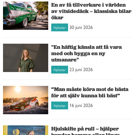
En av få tillverkare i världen
av vitsidedäck – klassiska bilar
ökar
30 juni 2026
Nyheter
"En häftig känsla att få vara
med och bygga en ny
utmanare"
23 juni 2026
Nyheter
”Man måste köra mot de bästa
för att själv kunna bli bäst”
16 juni 2026
Nyheter
Hjulskifte på rull – hjälper
kunder hemma eller längs