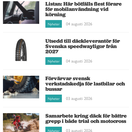
Listan: Här bötfälls flest förare
för mobilanvändning vid
körning
04 augusti 2026
Nyheter
Utsedd till däckleverantör för
Svenska speedwayligor från
2027
04 augusti 2026
Nyheter
Förvärvar svensk
verkstadskedja för lastbilar och
bussar
03 augusti 2026
Nyheter
Samarbete kring däck för bättre
grepp i både trial och motocross
03 augusti 2026
Nyheter