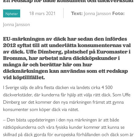
Ett redskap för både konsument och däckverkstad
18 mars 2021
Text:
Jonna Jansson
Foto:
Nyheter
Jonna Jansson
EU-märkningen av däck har sedan den infördes 
2012 syftat till att underlätta konsumenternas val 
av däck. Uffe Dimberg, platschef på Euromaster i 
Bromma, har arbetat nära däckköpskunder i 
många år och berättar här om hur 
däckmärkningen kan användas som ett redskap 
vid köptillfället. 
I Sverige säljs de allra flesta däcken via landets cirka 4 500
däckverkstäder, där kunderna får hjälp att välja rätt däck. Som Uffe
Dimberg ser det kommer
den nya märkningen främst att gynna
konsumenter som köper däck via nätet.
– Den bästa uppdateringen i den nya märkningen
är att både
nätköpskunderna och våra fysiska kunder kommer att kunna se
skillnad på däck gjorda för europeiska förhållanden och däck som är