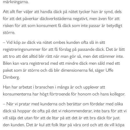
märkningarna.
Att allt fler väljer att handla däck på nätet tycker han är synd, dels
för att det påverkar däckverkstäderna negativt, men även för att
risken för att som konsument få däck som inte passar är betydligt
större.
– Vid köp av däck via nätet ombes kunden ofta slå in sitt
registreringsnummer för att få förslag på passande däck. Det är lätt
att tro att det alltid blir rätt när man gör så, men det stämmer inte.
Bilen kan vara registrerad med ett mindre däck men såld med ett
paket som är större och då blir dimensionerna fel, säger Uffe
Dimberg.
Han har arbetat i branschen i många år och upplever att
konsumenterna har högt förtroende för honom och hans kollegor.
–
När vi pratar med kunderna och berättar om fördelar med olika
däck så hoppar de ofta på det vi rekommenderar, inte bara för att vi
vill sälja det utan för att de litar på att det är ett bra däck för just
den kunden. Det är kul att folk litar på våra ord och att de vill köpa