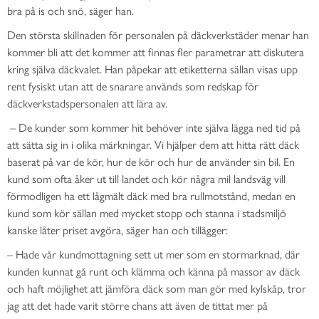
bra på is och snö, säger han.
Den största skillnaden för personalen på däckverkstäder menar han
kommer bli att det kommer att finnas fler parametrar att diskutera
kring själva däckvalet. Han påpekar att etiketterna sällan visas upp
rent fysiskt utan att de snarare används som redskap för
däckverkstadspersonalen att lära av.
– De kunder som kommer hit behöver inte själva lägga ned tid på
att sätta sig in i olika märkningar. Vi hjälper dem att hitta rätt däck
baserat på var de kör, hur de kör och hur de använder sin bil. En
kund som ofta åker ut till landet och kör några mil landsväg vill
förmodligen ha ett lågmält däck med bra rullmotstånd, medan en
kund som kör sällan med mycket stopp och stanna i stadsmiljö
kanske låter priset avgöra, säger han och tillägger:
– Hade vår kundmottagning sett ut mer som en stormarknad, där
kunden kunnat gå runt och klämma och känna på massor av däck
och haft möjlighet att jämföra däck som man gör med kylskåp, tror
jag att det hade varit större chans att även de tittat mer på