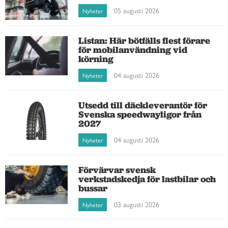
05 augusti 2026
Nyheter
Listan: Här bötfälls flest förare
för mobilanvändning vid
körning
04 augusti 2026
Nyheter
Utsedd till däckleverantör för
Svenska speedwayligor från
2027
04 augusti 2026
Nyheter
Förvärvar svensk
verkstadskedja för lastbilar och
bussar
03 augusti 2026
Nyheter