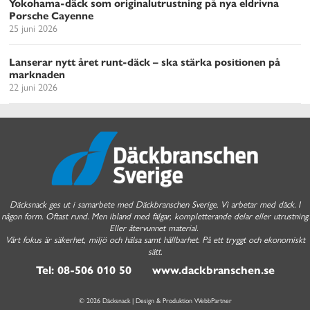
Yokohama-däck som originalutrustning på nya eldrivna
Porsche Cayenne
25 juni 2026
Lanserar nytt året runt-däck – ska stärka positionen på
marknaden
22 juni 2026
Däcksnack ges ut i samarbete med Däckbranschen Sverige. Vi arbetar med däck. I
någon form. Oftast rund. Men ibland med fälgar, kompletterande delar eller utrustning.
Eller återvunnet material.
Vårt fokus är säkerhet, miljö och hälsa samt hållbarhet. På ett tryggt och ekonomiskt
sätt.
Tel: 08-506 010 50 www.dackbranschen.se
© 2026 Däcksnack | Design & Produktion
WebbPartner