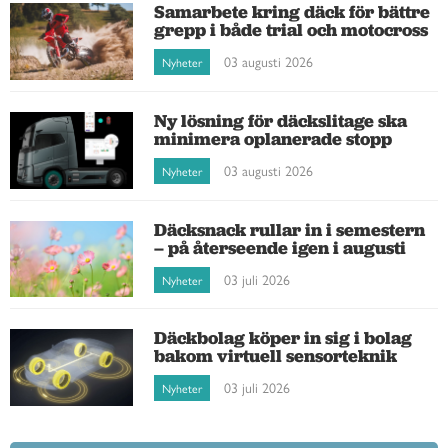
Samarbete kring däck för bättre
grepp i både trial och motocross
03 augusti 2026
Nyheter
Ny lösning för däckslitage ska
minimera oplanerade stopp
03 augusti 2026
Nyheter
Däcksnack rullar in i semestern
– på återseende igen i augusti
03 juli 2026
Nyheter
Däckbolag köper in sig i bolag
bakom virtuell sensorteknik
03 juli 2026
Nyheter