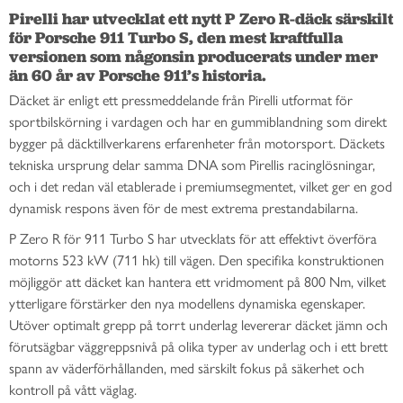
Pirelli har utvecklat ett nytt P Zero R-däck särskilt 
för Porsche 911 Turbo S, den mest kraftfulla 
versionen som någonsin producerats under mer 
än 60 år av Porsche 911’s historia. 
Däcket är enligt ett pressmeddelande från Pirelli utformat för
sportbilskörning i vardagen och har en gummiblandning som direkt
bygger på däcktillverkarens erfarenheter från motorsport. Däckets
tekniska ursprung delar samma DNA som Pirellis racinglösningar,
och i det redan väl etablerade i premiumsegmentet, vilket ger en god
dynamisk respons även för de mest extrema prestandabilarna.
P Zero R för 911 Turbo S har utvecklats för att effektivt överföra
motorns 523 kW (711 hk) till vägen. Den specifika konstruktionen
möjliggör att däcket kan hantera ett vridmoment på 800 Nm, vilket
ytterligare förstärker den nya modellens dynamiska egenskaper.
Utöver optimalt grepp på torrt underlag levererar däcket jämn och
förutsägbar väggreppsnivå på olika typer av underlag och i ett brett
spann av väderförhållanden, med särskilt fokus på säkerhet och
kontroll på vått väglag.