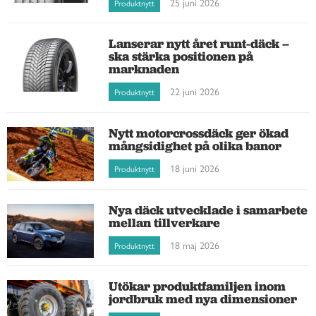
25 juni 2026
Produktnytt
Lanserar nytt året runt-däck –
ska stärka positionen på
marknaden
22 juni 2026
Produktnytt
Nytt motorcrossdäck ger ökad
mångsidighet på olika banor
18 juni 2026
Produktnytt
Nya däck utvecklade i samarbete
mellan tillverkare
18 maj 2026
Produktnytt
Utökar produktfamiljen inom
jordbruk med nya dimensioner