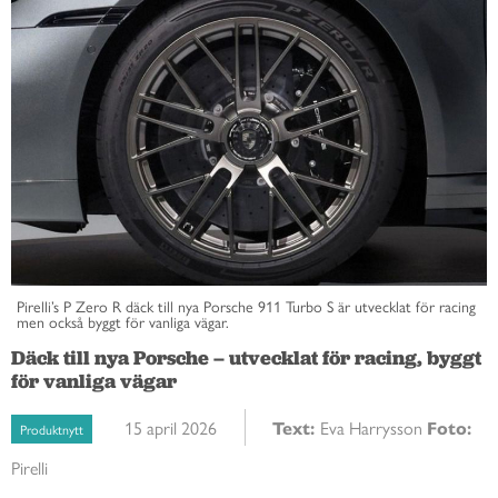
Pirelli’s P Zero R däck till nya Porsche 911 Turbo S är utvecklat för racing
men också byggt för vanliga vägar.
Däck till nya Porsche – utvecklat för racing, byggt
för vanliga vägar
15 april 2026
Text:
Eva Harrysson
Foto:
Produktnytt
Pirelli