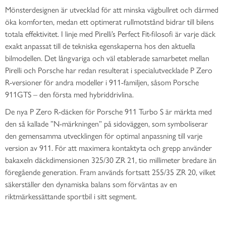
Mönsterdesignen är utvecklad för att minska vägbullret och därmed
öka komforten, medan ett optimerat rullmotstånd bidrar till bilens
totala effektivitet. I linje med Pirelli’s Perfect Fit-filosofi är varje däck
exakt anpassat till de tekniska egenskaperna hos den aktuella
bilmodellen. Det långvariga och väl etablerade samarbetet mellan
Pirelli och Porsche har redan resulterat i specialutvecklade P Zero
R-versioner för andra modeller i 911-familjen, såsom Porsche
911GTS – den första med hybriddrivlina.
De nya P Zero R-däcken för Porsche 911 Turbo S är märkta med
den så kallade ”N-märkningen” på sidoväggen, som symboliserar
den gemensamma utvecklingen för optimal anpassning till varje
version av 911. För att maximera kontaktyta och grepp använder
bakaxeln däckdimensionen 325/30 ZR 21, tio millimeter bredare än
föregående generation. Fram används fortsatt 255/35 ZR 20, vilket
säkerställer den dynamiska balans som förväntas av en
riktmärkessättande sportbil i sitt segment.