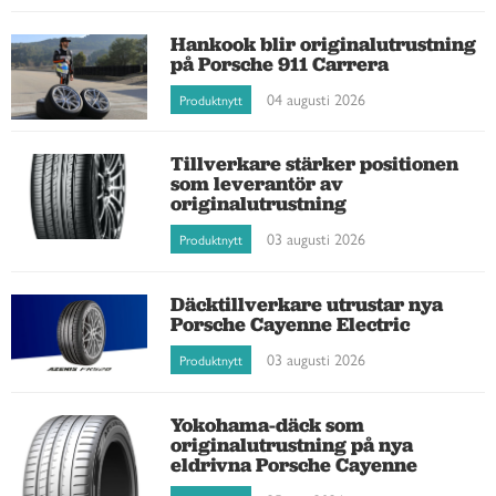
Hankook blir originalutrustning
på Porsche 911 Carrera
04 augusti 2026
Produktnytt
Tillverkare stärker positionen
som leverantör av
originalutrustning
03 augusti 2026
Produktnytt
Däcktillverkare utrustar nya
Porsche Cayenne Electric
03 augusti 2026
Produktnytt
Yokohama-däck som
originalutrustning på nya
eldrivna Porsche Cayenne