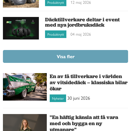
12 maj 2026
Produktnytt
Däcktillverkare deltar i event
med nya jordbruksdäck
04 maj 2026
Produktnytt
Visa fler
En av få tillverkare i världen
av vitsidedäck – klassiska bilar
ökar
30 juni 2026
Nyheter
"En häftig känsla att få vara
med och bygga en ny
utmanare"