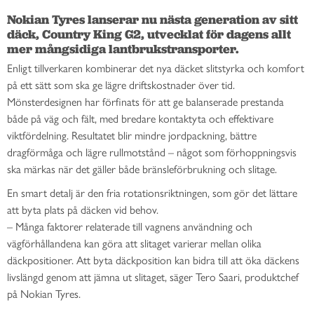
Nokian Tyres lanserar nu nästa generation av sitt 
däck, Country King G2, utvecklat för dagens allt 
mer mångsidiga lantbrukstransporter.
Enligt tillverkaren kombinerar det nya däcket slitstyrka och komfort
på ett sätt som ska ge lägre driftskostnader över tid.
Mönsterdesignen har förfinats för att ge balanserade prestanda
både på väg och fält, med bredare kontaktyta och effektivare
viktfördelning. Resultatet blir mindre jordpackning, bättre
dragförmåga och lägre rullmotstånd – något som förhoppningsvis
ska märkas när det gäller både bränsleförbrukning och slitage.
En smart detalj är den fria rotationsriktningen, som gör det lättare
att byta plats på däcken vid behov.
– Många faktorer relaterade till vagnens användning och
vägförhållandena kan göra att slitaget varierar mellan olika
däckpositioner. Att byta däckposition kan bidra till att öka däckens
livslängd genom att jämna ut slitaget, säger Tero Saari, produktchef
på Nokian Tyres.