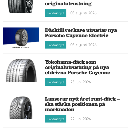
originalutrustning
03 augusti 2026
Produktnytt
Däcktillverkare utrustar nya
Porsche Cayenne Electric
03 augusti 2026
Produktnytt
Yokohama-däck som
originalutrustning på nya
eldrivna Porsche Cayenne
25 juni 2026
Produktnytt
Lanserar nytt året runt-däck –
ska stärka positionen på
marknaden
22 juni 2026
Produktnytt