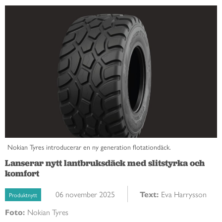
Nokian Tyres introducerar en ny generation flotationdäck.
Lanserar nytt lantbruksdäck med slitstyrka och
komfort
06 november 2025
Text:
Eva Harrysson
Produktnytt
Foto:
Nokian Tyres