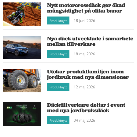
Nytt motorcrossdäck ger ökad
mångsidighet på olika banor
18 juni 2026
Produktnytt
Nya däck utvecklade i samarbete
mellan tillverkare
18 maj 2026
Produktnytt
Utökar produktfamiljen inom
jordbruk med nya dimensioner
12 maj 2026
Produktnytt
Däcktillverkare deltar i event
med nya jordbruksdäck
04 maj 2026
Produktnytt