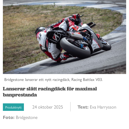
Bridgestone lanserar ett nytt racingdäck, Racing Battlax V03.
Lanserar slätt racingdäck för maximal
banprestanda
24 oktober 2025
Text:
Eva Harrysson
Produktnytt
Foto:
Bridgestone