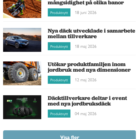
mångsidighet på olika banor
18 juni 2026
Produktnytt
Nya däck utvecklade i samarbete
mellan tillverkare
18 maj 2026
Produktnytt
Utökar produktfamiljen inom
jordbruk med nya dimensioner
12 maj 2026
Produktnytt
Däcktillverkare deltar i event
med nya jordbruksdäck
04 maj 2026
Produktnytt
Visa fler