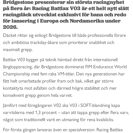
Bridgestone presenterar sin största racingnyhet 
på flera år: Racing Battlax V03 är ett helt nytt slätt 
racingdäck utvecklat exklusivt för bana och redo 
för lansering i Europa och Nordamerika under 
Däcket riktar sig enliogt Bridgestone till både professionella förare
och ambitiösa trackday-åkare som prioriterar snabbhet och
maximalt grepp.
Battlax V03 bygger på teknik hämtad direkt från internationell
långloppsracing, där Bridgestone dominerat FIM Endurance World
Championship med fem raka VM-titlar. Den nya generationen har
fått helt omarbetade profiler fram och bak, vilket ger större
kontaktyta mot asfalten och därmed högre stabilitet och mer
konsekvent grepp genom hela varvet.
Jämfört med föregångaren V02 ska V03 i SOFT-blandning kapa
varvtiderna med 1,3 procent – utan att tappa grepp efter flera varv,
något som traditionellt varit en utmaning för rena kvalslicks.
För första gången lanseras även en specialversion: Racing Battlax