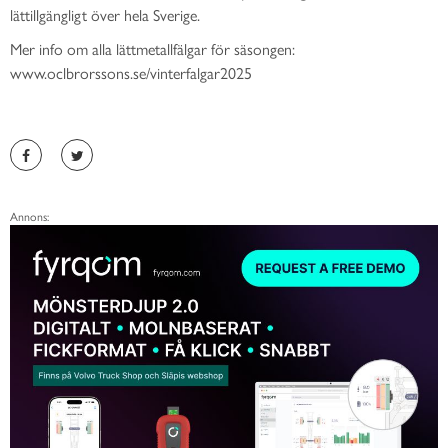
lättillgängligt över hela Sverige.
Mer info om alla lättmetallfälgar för säsongen:
www.oclbrorssons.se/vinterfalgar2025
Annons: