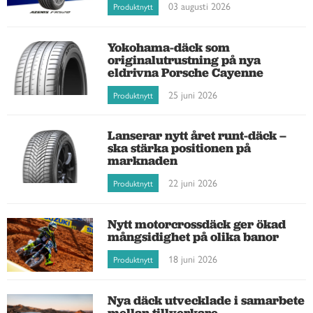
03 augusti 2026
Produktnytt
Yokohama-däck som
originalutrustning på nya
eldrivna Porsche Cayenne
25 juni 2026
Produktnytt
Lanserar nytt året runt-däck –
ska stärka positionen på
marknaden
22 juni 2026
Produktnytt
Nytt motorcrossdäck ger ökad
mångsidighet på olika banor
18 juni 2026
Produktnytt
Nya däck utvecklade i samarbete
mellan tillverkare