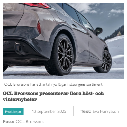
OCL Brorssons har ett antal nya fälgar i säsongens sortiment.
OCL Brorssons presenterar flera höst- och
vinternyheter
12 september 2025
Text:
Eva Harrysson
Produktnytt
Foto:
OCL Brorssons