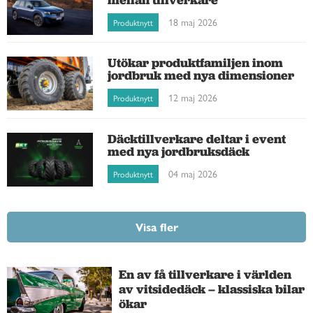
18 maj 2026
Produktnytt
Utökar produktfamiljen inom
jordbruk med nya dimensioner
12 maj 2026
Produktnytt
Däcktillverkare deltar i event
med nya jordbruksdäck
04 maj 2026
Produktnytt
Visa fler
En av få tillverkare i världen
av vitsidedäck – klassiska bilar
ökar