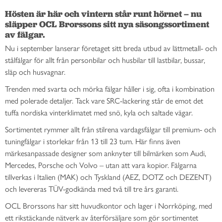
Hösten är här och vintern står runt hörnet – nu 
släpper OCL Brorssons sitt nya säsongssortiment 
av fälgar.
Nu i september lanserar företaget sitt breda utbud av lättmetall- och
stålfälgar för allt från personbilar och husbilar till lastbilar, bussar,
släp och husvagnar.
Trenden med svarta och mörka fälgar håller i sig, ofta i kombination
med polerade detaljer. Tack vare SRC-lackering står de emot det
tuffa nordiska vinterklimatet med snö, kyla och saltade vägar.
Sortimentet rymmer allt från stilrena vardagsfälgar till premium- och
tuningfälgar i storlekar från 13 till 23 tum. Här finns även
märkesanpassade designer som anknyter till bilmärken som Audi,
Mercedes, Porsche och Volvo – utan att vara kopior. Fälgarna
tillverkas i Italien (MAK) och Tyskland (AEZ, DOTZ och DEZENT)
och levereras TÜV-godkända med två till tre års garanti.
OCL Brorssons har sitt huvudkontor och lager i Norrköping, med
ett rikstäckande nätverk av återförsäljare som gör sortimentet