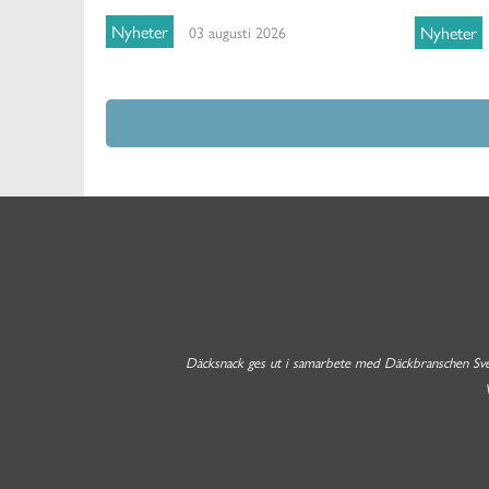
Nyheter
Nyheter
03 augusti 2026
Däcksnack ges ut i samarbete med Däckbranschen Sverig