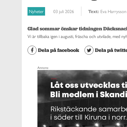
Nyheter
03 juli 2026
Text:
Eva Harrysso
Glad sommar önskar tidningen Däcksnac
Vi är tillbaka igen i augusti, fräscha och utvilade, med n
Dela på facebook
Dela på twitt
Annons: