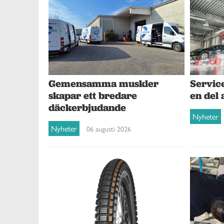
Gemensamma muskler
Service
skapar ett bredare
en del 
däckerbjudande
Nyheter
Nyheter
06 augusti 2026