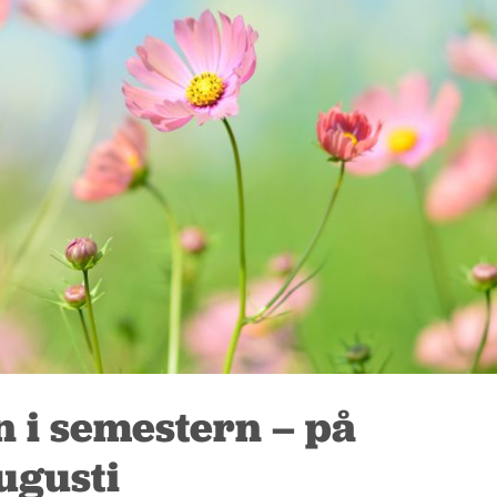
n i semestern – på
ugusti