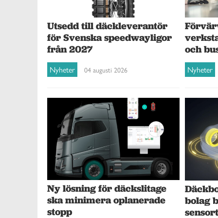
Förvär
Utsedd till däckleverantör
verksta
för Svenska speedwayligor
och bu
från 2027
Nyheter
Nyheter
04 augusti 2026
Ny lösning för däckslitage
Däckbol
ska minimera oplanerade
bolag 
stopp
sensor