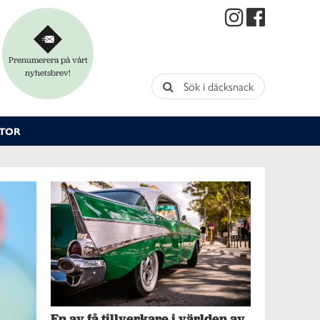
Prenumerera på vårt
nyhetsbrev!
Sök i däcksnack
TOR
En av få tillverkare i världen av