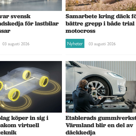
var svensk
Samarbete kring däck f
dskedja för lastbilar
bättre grepp i både trial
ssar
motocross
Nyheter
03 augusti 2026
03 augusti 2026
ag köper in sig i
Etablerads gummiverkst
bakom virtuell
Värmland blir en del av
teknik
däckkedja