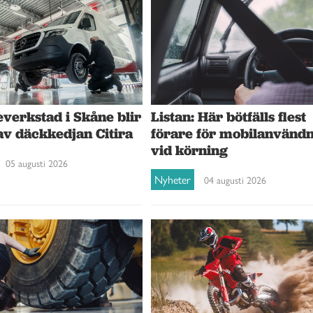
verkstad i Skåne blir
Listan: Här bötfälls flest
av däckkedjan Citira
förare för mobilanvänd
vid körning
05 augusti 2026
Nyheter
04 augusti 2026