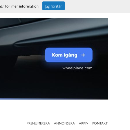
 här för mer information
.
Jag förstår
PRENUMERERA
ANNONSERA
ARKIV
KONTAKT