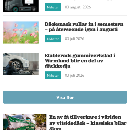
03 augusti 2026
Nyheter
Däcksnack rullar in i semestern
– på återseende igen i augusti
03 juli 2026
Nyheter
Etablerads gummiverkstad i
Värmland blir en del av
däckkedja
03 juli 2026
Nyheter
Visa fler
En av få tillverkare i världen
av vitsidedäck – klassiska bilar
ökar