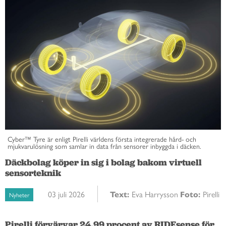
Cyber™ Tyre är enligt Pirelli världens första integrerade hård- och
mjukvarulösning som samlar in data från sensorer inbyggda i däcken.
Däckbolag köper in sig i bolag bakom virtuell
sensorteknik
03 juli 2026
Text:
Eva Harrysson
Foto:
Pirelli
Nyheter
Pirelli förvärvar 24,99 procent av RIDEsense för 