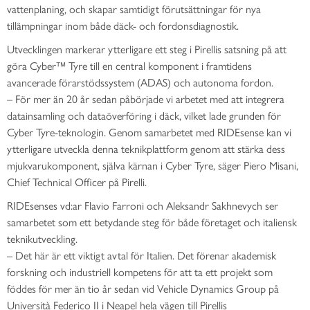
vattenplaning, och skapar samtidigt förutsättningar för nya
tillämpningar inom både däck- och fordonsdiagnostik.
Utvecklingen markerar ytterligare ett steg i Pirellis satsning på att
göra Cyber™ Tyre till en central komponent i framtidens
avancerade förarstödssystem (ADAS) och autonoma fordon.
– För mer än 20 år sedan påbörjade vi arbetet med att integrera
datainsamling och dataöverföring i däck, vilket lade grunden för
Cyber Tyre-teknologin. Genom samarbetet med RIDEsense kan vi
ytterligare utveckla denna teknikplattform genom att stärka dess
mjukvarukomponent, själva kärnan i Cyber Tyre, säger Piero Misani,
Chief Technical Officer på Pirelli.
RIDEsenses vd:ar Flavio Farroni och Aleksandr Sakhnevych ser
samarbetet som ett betydande steg för både företaget och italiensk
teknikutveckling.
– Det här är ett viktigt avtal för Italien. Det förenar akademisk
forskning och industriell kompetens för att ta ett projekt som
föddes för mer än tio år sedan vid Vehicle Dynamics Group på
Università Federico II i Neapel hela vägen till Pirellis