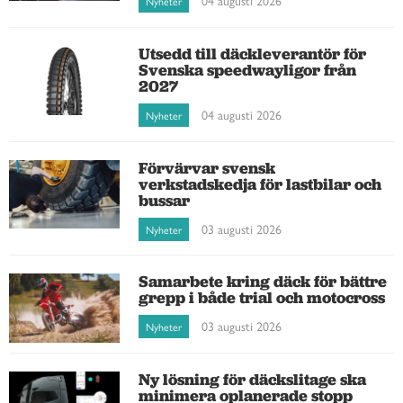
04 augusti 2026
Nyheter
Utsedd till däckleverantör för
Svenska speedwayligor från
2027
04 augusti 2026
Nyheter
Förvärvar svensk
verkstadskedja för lastbilar och
bussar
03 augusti 2026
Nyheter
Samarbete kring däck för bättre
grepp i både trial och motocross
03 augusti 2026
Nyheter
Ny lösning för däckslitage ska
minimera oplanerade stopp