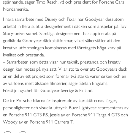
spännande, säger Timo Resch, vd och president för Porsche Cars
Nordamerika.
I nära samarbete med Disney och Pixar har Goodyear dessutom
arbetat in flera subtila designelement i däcken som anspelar på Toy
Story-universumet. Samtliga designelement har applicerats på
godkända Goodyear-däckplattformar, vilket säkerställer att den
kreativa utformningen kombineras med företagets höga krav på
kvalitet och prestanda.
– Samarbeten som detta visar hur teknik, prestanda och kreativ
design kan mötas på nya sätt. Vi är stolta över att Goodyears däck
är en del av ett projekt som förenar två starka varumärken och en
av världens mest älskade filmserier, säger Stefan Engdahl,
Försäljningschef för Goodyear Sverige & Finland.
De tre Porsche-bilarna är inspirerade av karaktärernas färger,
personligheter och visuella uttryck. Buzz Lightyear representeras av
en Porsche 911 GT3 RS, Jessie av en Porsche 911 Targa 4 GTS och
Woody av en Porsche 911 Carrera T.