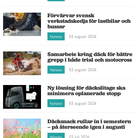
Förvärvar svensk
verkstadskedja för lastbilar och
bussar
03 augusti 2026
Nyheter
Samarbete kring däck för bättre
grepp i både trial och motocross
03 augusti 2026
Nyheter
Ny lösning för däckslitage ska
minimera oplanerade stopp
03 augusti 2026
Nyheter
Däcksnack rullar in i semestern
– på återseende igen i augusti
03 juli 2026
Nyheter