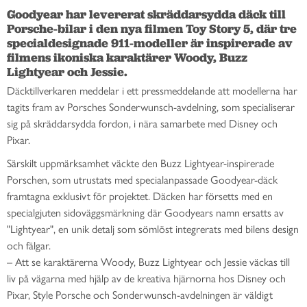
Goodyear har levererat skräddarsydda däck till 
Porsche-bilar i den nya filmen Toy Story 5, där tre 
specialdesignade 911-modeller är inspirerade av 
filmens ikoniska karaktärer Woody, Buzz 
Lightyear och Jessie. 
Däcktillverkaren meddelar i ett pressmeddelande att modellerna har
tagits fram av Porsches Sonderwunsch-avdelning, som specialiserar
sig på skräddarsydda fordon, i nära samarbete med Disney och
Pixar.
Särskilt uppmärksamhet väckte den Buzz Lightyear-inspirerade
Porschen, som utrustats med specialanpassade Goodyear-däck
framtagna exklusivt för projektet. Däcken har försetts med en
specialgjuten sidoväggsmärkning där Goodyears namn ersatts av
"Lightyear", en unik detalj som sömlöst integrerats med bilens design
och fälgar.
– Att se karaktärerna Woody, Buzz Lightyear och Jessie väckas till
liv på vägarna med hjälp av de kreativa hjärnorna hos Disney och
Pixar, Style Porsche och Sonderwunsch-avdelningen är väldigt