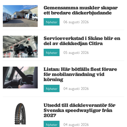
Gemensamma muskler skapar
ett bredare däckerbjudande
06 augusti 2026
Nyheter
Serviceverkstad i Skåne blir en
del av däckkedjan Citira
05 augusti 2026
Nyheter
Listan: Här bötfälls flest förare
för mobilanvändning vid
körning
04 augusti 2026
Nyheter
Utsedd till däckleverantör för
Svenska speedwayligor från
2027
04 augusti 2026
Nyheter