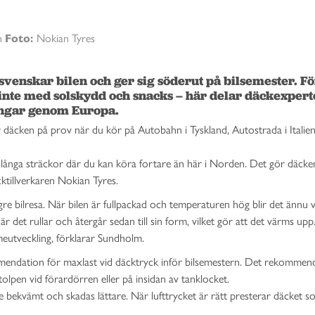
n
Foto:
Nokian Tyres
skar bilen och ger sig söderut på bilsemester. För
inte med solskydd och snacks – här delar däckexpert
ningar genom Europa.
r däcken på prov när du kör på Autobahn i Tyskland, Autostrada i Italien
ånga sträckor där du kan köra fortare än här i Norden. Det gör däcken
ktillverkaren Nokian Tyres.
re bilresa. När bilen är fullpackad och temperaturen hög blir det ännu vi
är det rullar och återgår sedan till sin form, vilket gör att det värms up
ärmeutveckling, förklarar Sundholm.
mmendation för maxlast vid däcktryck inför bilsemestern. Det rekommen
tolpen vid förardörren eller på insidan av tanklocket.
re bekvämt och skadas lättare. När lufttrycket är rätt presterar däcket s