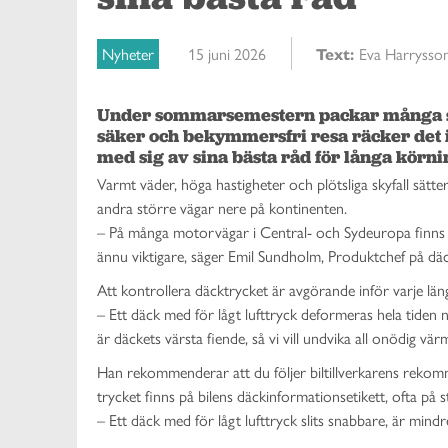
Nyheter
15 juni 2026
Text:
Eva Harrysso
Under sommarsemestern packar många sven
säker och bekymmersfri resa räcker det 
med sig av sina bästa råd för långa kör
Varmt väder, höga hastigheter och plötsliga skyfall sätte
andra större vägar nere på kontinenten.
– På många motorvägar i Central- och Sydeuropa finns l
ännu viktigare, säger Emil Sundholm, Produktchef på däc
Att kontrollera däcktrycket är avgörande inför varje läng
– Ett däck med för lågt lufttryck deformeras hela tiden n
är däckets värsta fiende, så vi vill undvika all onödig v
Han rekommenderar att du följer biltillverkarens reko
trycket finns på bilens däckinformationsetikett, ofta på s
– Ett däck med för lågt lufttryck slits snabbare, är mind