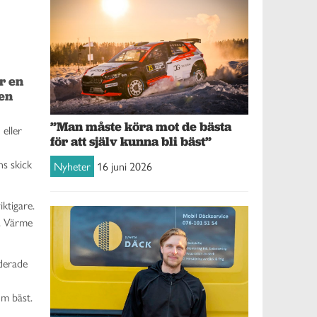
 en 
en 
”Man måste köra mot de bästa
 eller
för att själv kunna bli bäst”
s skick
Nyheter
16 juni 2026
ktigare.
p. Värme
derade
om bäst.