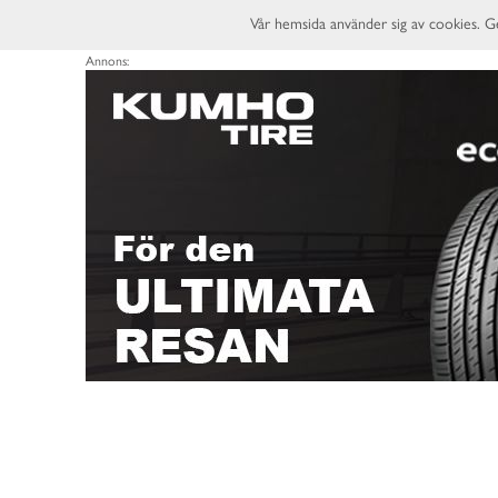
Vår hemsida använder sig av cookies. G
Annons: