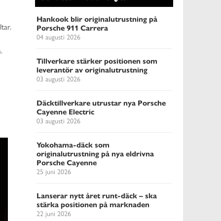
Hankook blir originalutrustning på
tar.
Porsche 911 Carrera
04 augusti 2026
.
Tillverkare stärker positionen som
leverantör av originalutrustning
03 augusti 2026
Däcktillverkare utrustar nya Porsche
Cayenne Electric
03 augusti 2026
Yokohama-däck som
originalutrustning på nya eldrivna
Porsche Cayenne
25 juni 2026
Lanserar nytt året runt-däck – ska
stärka positionen på marknaden
22 juni 2026