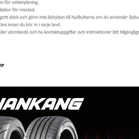
ken för vattenplaning.
dation för maxlast.
gott skick och glöm inte låshylsan till hjulbultarna om du använder låsbul
vs innan du kör in i varje land.
äller utomlands och ha kontaktuppgifter och instruktioner lätt tillgängliga
er