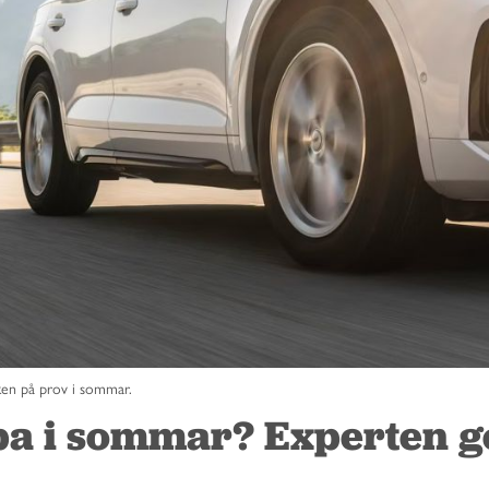
cken på prov i sommar.
pa i sommar? Experten g