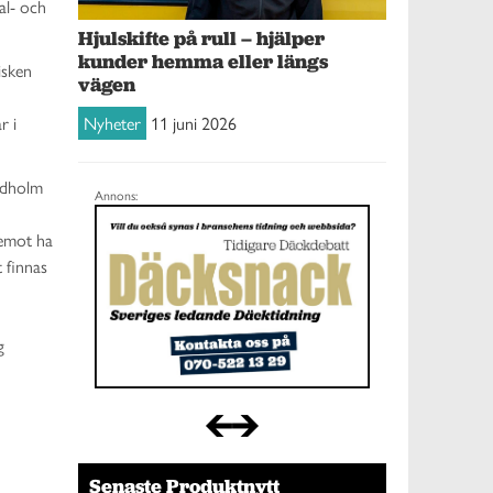
al- och
Hjulskifte på rull – hjälper
kunder hemma eller längs
isken
vägen
r i
Nyheter
11 juni 2026
undholm
Annons:
remot ha
 finnas
g
Senaste Produktnytt