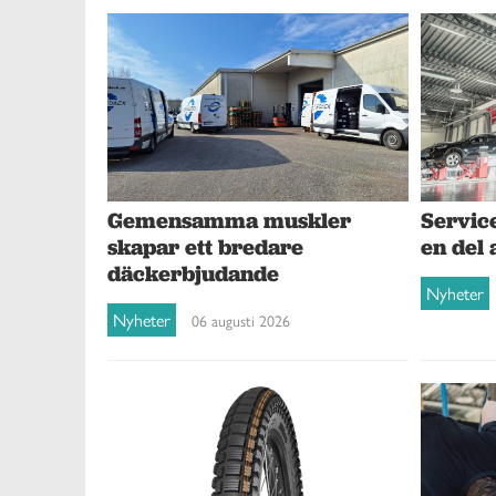
Gemensamma muskler
Service
skapar ett bredare
en del 
däckerbjudande
Nyheter
Nyheter
06 augusti 2026