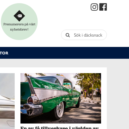
Prenumerera på vårt
nyhetsbrev!
Sök i däcksnack
TOR
En av få tillverkare i världen av