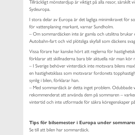
Tillräckligt mönsterdjup är viktigt på alla resor, särsk
Sydeuropa.
I stora delar av Europa är det lagliga minimikravet fö
för vattenplaning markant, varnar Sundholm.
– Om sommardäcken inte är gamla och utslitna brukar de 
Autobahn-fart och vid plötsliga skyfall som däckens svagh
Vissa förare har kanske hört att reglerna för hastighetsk
förklarar att skillnaderna bara blir aktuella när man kör
– I Sverige behöver vinterdäck inte motsvara bilens ma
en hastighetsklass som motsvarar fordonets topphastighe
synlig i bilen, förklarar han.
– Med sommardäck är detta inget problem. Odubbade vinte
rekommenderat att använda dem på sommaren – varken 
vintertid och inte utformade för säkra köregenskaper på
Tips för bilsemester i Europa under sommare
Se till att bilen har sommardäck.