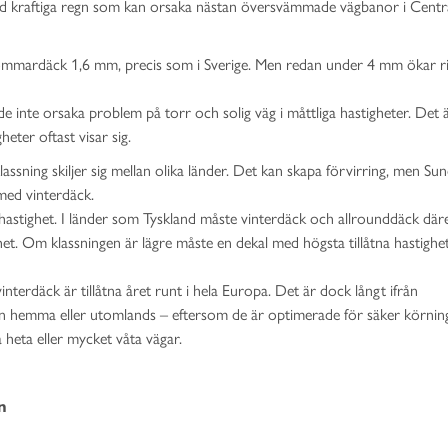
ilt vid kraftiga regn som kan orsaka nästan översvämmade vägbanor i Centr
r sommardäck 1,6 mm, precis som i Sverige. Men redan under 4 mm ökar r
inte orsaka problem på torr och solig väg i måttliga hastigheter. Det ä
eter oftast visar sig.
lassning skiljer sig mellan olika länder. Det kan skapa förvirring, men S
 med vinterdäck.
xhastighet. I länder som Tyskland måste vinterdäck och allrounddäck dä
t. Om klassningen är lägre måste en dekal med högsta tillåtna hastighet
rdäck är tillåtna året runt i hela Europa. Det är dock långt ifrån
hemma eller utomlands – eftersom de är optimerade för säker körnin
 heta eller mycket våta vägar.
n