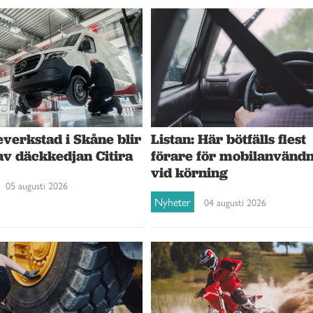
verkstad i Skåne blir
Listan: Här bötfälls flest
av däckkedjan Citira
förare för mobilanvänd
vid körning
05 augusti 2026
Nyheter
04 augusti 2026