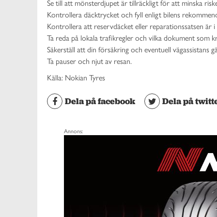
Se till att mönsterdjupet är tillräckligt för att minska ris
Kontrollera däcktrycket och fyll enligt bilens rekommen
Kontrollera att reservdäcket eller reparationssatsen är i 
Ta reda på lokala trafikregler och vilka dokument som krä
Säkerställ att din försäkring och eventuell vägassistans g
Ta pauser och njut av resan.
Källa: Nokian Tyres
Dela på facebook
Dela på twitt
Annons: