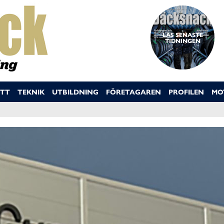
LÄS SENASTE
TIDNINGEN
TT
TEKNIK
UTBILDNING
FÖRETAGAREN
PROFILEN
MO