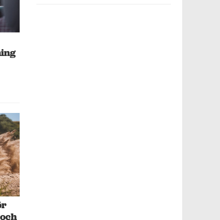
ning
ör
 och