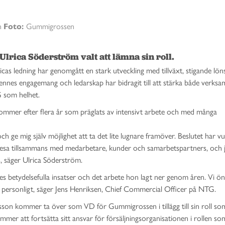
n
Foto:
Gummigrossen
lrica Söderström valt att lämna sin roll.
icas ledning har genomgått en stark utveckling med tillväxt, stigande lö
 Hennes engagemang och ledarskap har bidragit till att stärka både verks
 som helhet.
ommer efter flera år som präglats av intensivt arbete och med många
och ge mig själv möjlighet att ta det lite lugnare framöver. Beslutet har v
sk resa tillsammans med medarbetare, kunder och samarbetspartners, och 
, säger Ulrica Söderström.
ennes betydelsefulla insatser och det arbete hon lagt ner genom åren. Vi ö
h personligt, säger Jens Henriksen, Chief Commercial Officer på NTG.
ersson kommer ta över som VD för Gummigrossen i tillägg till sin roll so
 att fortsätta sitt ansvar för försäljningsorganisationen i rollen so