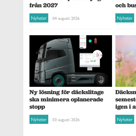
och bu
från 2027
Nyheter
Nyheter
04 augusti 2026
Ny lösning för däckslitage
Däcksna
ska minimera oplanerade
semest
stopp
igen i 
Nyheter
Nyheter
03 augusti 2026