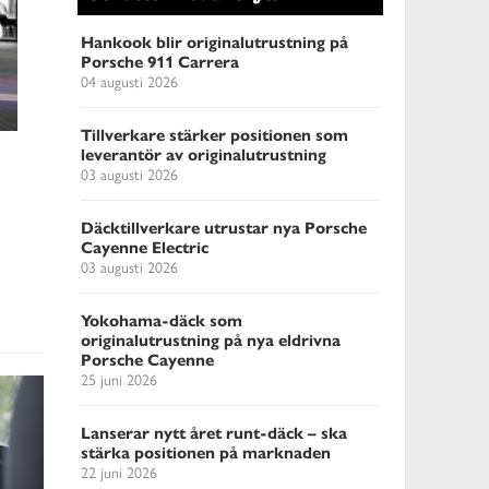
Hankook blir originalutrustning på
Porsche 911 Carrera
04 augusti 2026
Tillverkare stärker positionen som
leverantör av originalutrustning
03 augusti 2026
Däcktillverkare utrustar nya Porsche
Cayenne Electric
03 augusti 2026
Yokohama-däck som
originalutrustning på nya eldrivna
Porsche Cayenne
25 juni 2026
Lanserar nytt året runt-däck – ska
stärka positionen på marknaden
22 juni 2026