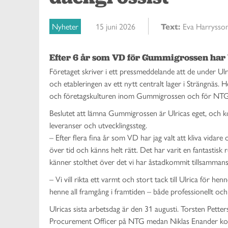
Nyheter
15 juni 2026
Text:
Eva Harrysso
Efter 6 år som VD för Gummigrossen har U
Företaget skriver i ett pressmeddelande att de under Ulr
och etableringen av ett nytt centralt lager i Strängnäs.
och företagskulturen inom Gummigrossen och för NTG
Beslutet att lämna Gummigrossen är Ulricas eget, och k
leveranser och utvecklingssteg.
– Efter flera fina år som VD har jag valt att kliva vidare 
över tid och känns helt rätt. Det har varit en fantasti
känner stolthet över det vi har åstadkommit tillsammans
– Vi vill rikta ett varmt och stort tack till Ulrica för h
henne all framgång i framtiden – både professionellt oc
Ulricas sista arbetsdag är den 31 augusti. Torsten Pett
Procurement Officer på NTG medan Niklas Enander kommer