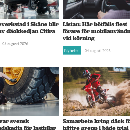
verkstad i Skåne blir
Listan: Här bötfälls flest
av däckkedjan Citira
förare för mobilanvänd
vid körning
05 augusti 2026
Nyheter
04 augusti 2026
var svensk
Samarbete kring däck f
dskedja för lastbilar
bättre grepp i både trial