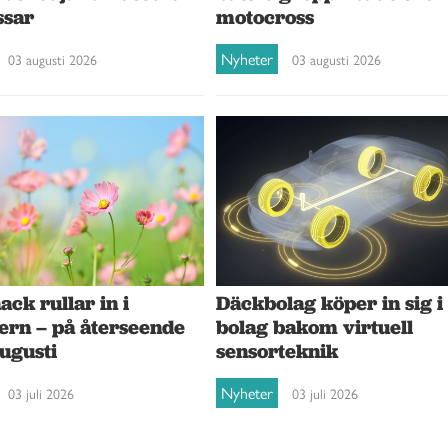
ssar
motocross
Nyheter
03 augusti 2026
03 augusti 2026
ck rullar in i
Däckbolag köper in sig i
ern – på återseende
bolag bakom virtuell
augusti
sensorteknik
Nyheter
03 juli 2026
03 juli 2026