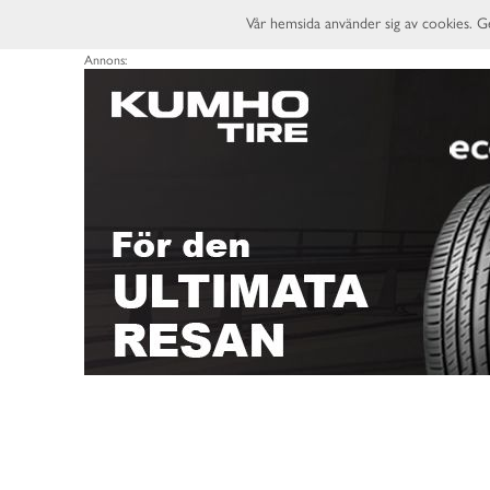
Vår hemsida använder sig av cookies. G
Annons: