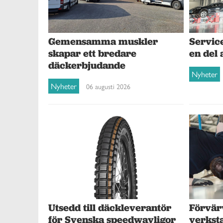
Gemensamma muskler
Service
skapar ett bredare
en del 
däckerbjudande
Nyheter
Nyheter
06 augusti 2026
Förvär
Utsedd till däckleverantör
verksta
för Svenska speedwayligor