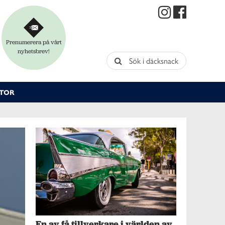
Prenumerera på vårt
nyhetsbrev!
Sök i däcksnack
TOR
En av få tillverkare i världen av