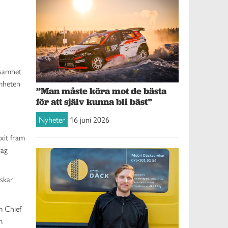
nsamhet
amheten
”Man måste köra mot de bästa
för att själv kunna bli bäst”
Nyheter
16 juni 2026
uxit fram
jag
nskar
m Chief
m