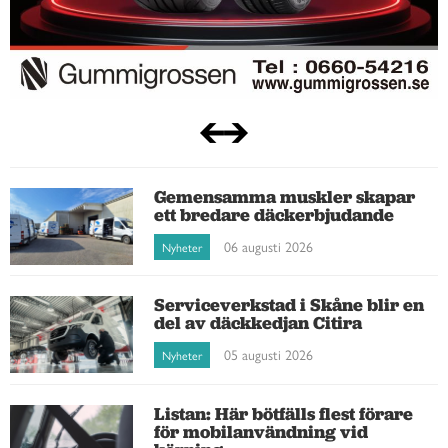
Gemensamma muskler skapar
ett bredare däckerbjudande
06 augusti 2026
Nyheter
Serviceverkstad i Skåne blir en
del av däckkedjan Citira
05 augusti 2026
Nyheter
Listan: Här bötfälls flest förare
för mobilanvändning vid