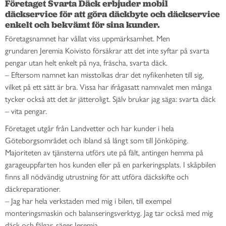
Företaget Svarta Däck erbjuder mobil 
däckservice för att göra däckbyte och däckservice 
enkelt och bekvämt för sina kunder.
Företagsnamnet har vållat viss uppmärksamhet. Men
grundaren Jeremia Koivisto försäkrar att det inte syftar på svarta
pengar utan helt enkelt på nya, fräscha, svarta däck.
– Eftersom namnet kan misstolkas drar det nyfikenheten till sig,
vilket på ett sätt är bra. Vissa har ifrågasatt namnvalet men många
tycker också att det är jätteroligt. Själv brukar jag säga: svarta däck
– vita pengar.
Företaget utgår från Landvetter och har kunder i hela
Göteborgsområdet och ibland så långt som till Jönköping.
Majoriteten av tjänsterna utförs ute på fält, antingen hemma på
garageuppfarten hos kunden eller på en parkeringsplats. I skåpbilen
finns all nödvändig utrustning för att utföra däckskifte och
däckreparationer.
– Jag har hela verkstaden med mig i bilen, till exempel
monteringsmaskin och balanseringsverktyg. Jag tar också med mig
däck och fälgar, säger Jeremia.