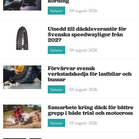
körning
04 augusti 2026
Nyheter
Utsedd till däckleverantör för
Svenska speedwayligor från
2027
04 augusti 2026
Nyheter
Förvärvar svensk
verkstadskedja för lastbilar och
bussar
03 augusti 2026
Nyheter
Samarbete kring däck för bättre
grepp i både trial och motocross
03 augusti 2026
Nyheter