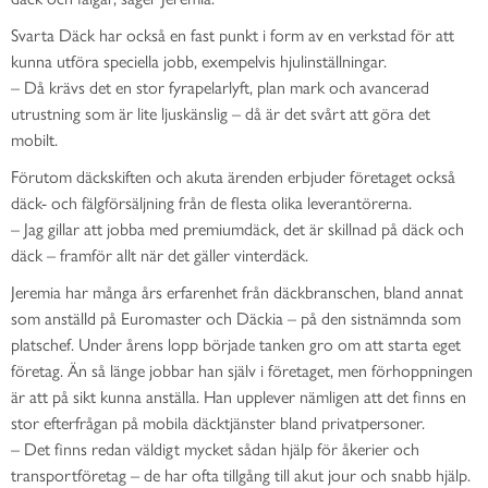
Svarta Däck har också en fast punkt i form av en verkstad för att
kunna utföra speciella jobb, exempelvis hjulinställningar.
– Då krävs det en stor fyrapelarlyft, plan mark och avancerad
utrustning som är lite ljuskänslig – då är det svårt att göra det
mobilt.
Förutom däckskiften och akuta ärenden erbjuder företaget också
däck- och fälgförsäljning från de flesta olika leverantörerna.
– Jag gillar att jobba med premiumdäck, det är skillnad på däck och
däck – framför allt när det gäller vinterdäck.
Jeremia har många års erfarenhet från däckbranschen, bland annat
som anställd på Euromaster och Däckia – på den sistnämnda som
platschef. Under årens lopp började tanken gro om att starta eget
företag. Än så länge jobbar han själv i företaget, men förhoppningen
är att på sikt kunna anställa. Han upplever nämligen att det finns en
stor efterfrågan på mobila däcktjänster bland privatpersoner.
– Det finns redan väldigt mycket sådan hjälp för åkerier och
transportföretag – de har ofta tillgång till akut jour och snabb hjälp.