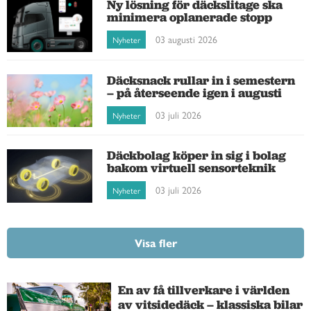
Ny lösning för däckslitage ska
minimera oplanerade stopp
03 augusti 2026
Nyheter
Däcksnack rullar in i semestern
– på återseende igen i augusti
03 juli 2026
Nyheter
Däckbolag köper in sig i bolag
bakom virtuell sensorteknik
03 juli 2026
Nyheter
Visa fler
En av få tillverkare i världen
av vitsidedäck – klassiska bilar