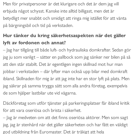
Men för privatpersoner är det klurigare och det är dem jag vill
erbjuda något schysst. Kanske inte alltid billigast, men det är
betydligt mer snabbt och smidigt att ringa mig istället för att vänta
på bärgningsbil och tid på verkstaden.
Hur tänker du kring säkerhetsaspekten när det gäller
lyft av fordonen och annat?
– Jag har tillgång till både luft- och hydrauliska domkrafter. Sedan gör
jag ju som vanligt – sätter en pallbock som jag sänker ner bilen på så
att den står stabilt. Det är egentligen ingen skillnad mot hur man
jobbar i verkstaden – där lyfter man också upp bilar med domkraft
ibland. Skillnaden för mig är att jag inte har en stor lyft på plats. Men
jag säkrar på samma trygga sätt som alla andra företag, exempelvis
de som hjälper lastbilar ute vid vägarna.
Däckföretag som utför tjänster på parkeringsplatser får ibland kritik
för att vara oseriösa och brista i säkerhet.
– Jag är medveten om att det finns oseriösa aktörer. Men som sagt
jag, jag är stenhård när det gäller säkerheten och har fått en väldigt
god utbildning från Euromaster. Det är tråkigt att hela