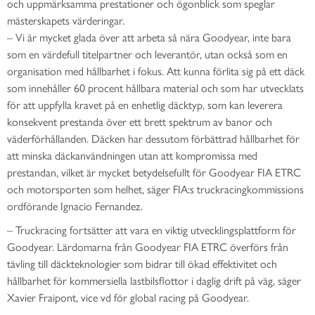
och uppmärksamma prestationer och ögonblick som speglar
mästerskapets värderingar.
– Vi är mycket glada över att arbeta så nära Goodyear, inte bara
som en värdefull titelpartner och leverantör, utan också som en
organisation med hållbarhet i fokus. Att kunna förlita sig på ett däck
som innehåller 60 procent hållbara material och som har utvecklats
för att uppfylla kravet på en enhetlig däcktyp, som kan leverera
konsekvent prestanda över ett brett spektrum av banor och
väderförhållanden. Däcken har dessutom förbättrad hållbarhet för
att minska däckanvändningen utan att kompromissa med
prestandan, vilket är mycket betydelsefullt för Goodyear FIA ETRC
och motorsporten som helhet, säger FIA:s truckracingkommissions
ordförande Ignacio Fernandez.
– Truckracing fortsätter att vara en viktig utvecklingsplattform för
Goodyear. Lärdomarna från Goodyear FIA ETRC överförs från
tävling till däckteknologier som bidrar till ökad effektivitet och
hållbarhet för kommersiella lastbilsflottor i daglig drift på väg, säger
Xavier Fraipont, vice vd för global racing på Goodyear.