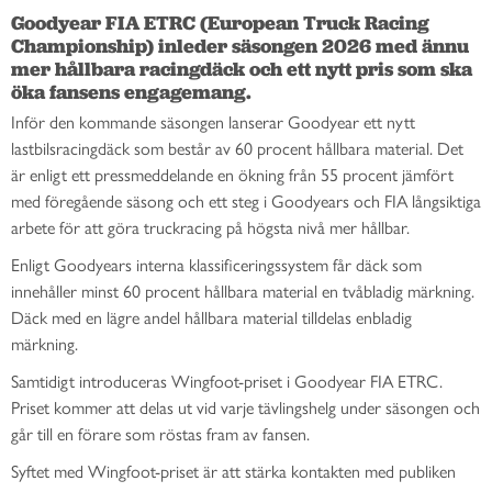
Goodyear FIA ETRC (European Truck Racing 
Championship) inleder säsongen 2026 med ännu 
mer hållbara racingdäck och ett nytt pris som ska 
öka fansens engagemang.
Inför den kommande säsongen lanserar Goodyear ett nytt
lastbilsracingdäck som består av 60 procent hållbara material. Det
är enligt ett pressmeddelande en ökning från 55 procent jämfört
med föregående säsong och ett steg i Goodyears och FIA långsiktiga
arbete för att göra truckracing på högsta nivå mer hållbar.
Enligt Goodyears interna klassificeringssystem får däck som
innehåller minst 60 procent hållbara material en tvåbladig märkning.
Däck med en lägre andel hållbara material tilldelas enbladig
märkning.
Samtidigt introduceras Wingfoot-priset i Goodyear FIA ETRC.
Priset kommer att delas ut vid varje tävlingshelg under säsongen och
går till en förare som röstas fram av fansen.
Syftet med Wingfoot-priset är att stärka kontakten med publiken