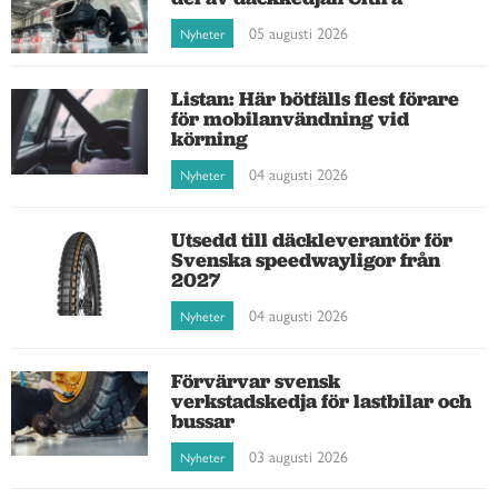
05 augusti 2026
Nyheter
Listan: Här bötfälls flest förare
för mobilanvändning vid
körning
04 augusti 2026
Nyheter
Utsedd till däckleverantör för
Svenska speedwayligor från
2027
04 augusti 2026
Nyheter
Förvärvar svensk
verkstadskedja för lastbilar och
bussar
03 augusti 2026
Nyheter