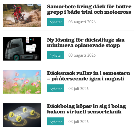
Samarbete kring däck för bättre
grepp i både trial och motocross
03 augusti 2026
Nyheter
Ny lösning för däckslitage ska
minimera oplanerade stopp
03 augusti 2026
Nyheter
Däcksnack rullar in i semestern
– på återseende igen i augusti
03 juli 2026
Nyheter
Däckbolag köper in sig i bolag
bakom virtuell sensorteknik
03 juli 2026
Nyheter