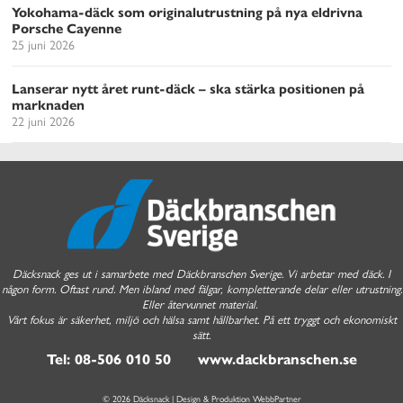
Yokohama-däck som originalutrustning på nya eldrivna
Porsche Cayenne
25 juni 2026
Lanserar nytt året runt-däck – ska stärka positionen på
marknaden
22 juni 2026
Däcksnack ges ut i samarbete med Däckbranschen Sverige. Vi arbetar med däck. I
någon form. Oftast rund. Men ibland med fälgar, kompletterande delar eller utrustning.
Eller återvunnet material.
Vårt fokus är säkerhet, miljö och hälsa samt hållbarhet. På ett tryggt och ekonomiskt
sätt.
Tel: 08-506 010 50 www.dackbranschen.se
© 2026 Däcksnack | Design & Produktion
WebbPartner