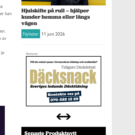
na
Hjulskifte på rull – hjälper
rer kan
kunder hemma eller längs
vägen
en.
Nyheter
11 juni 2026
p av
 är
Annons:
Senaste Produktnytt