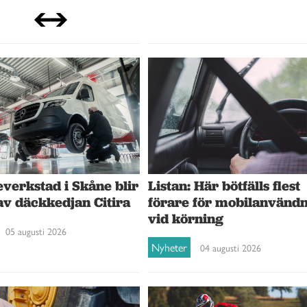
verkstad i Skåne blir
Listan: Här bötfälls flest
av däckkedjan Citira
förare för mobilanvänd
vid körning
05 augusti 2026
Nyheter
04 augusti 2026