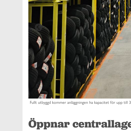
Fullt utbyggd kommer anläggningen ha kapacitet för upp till 
Öppnar centrallag