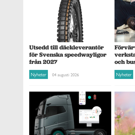
Förvär
Utsedd till däckleverantör
verksta
för Svenska speedwayligor
och bu
från 2027
Nyheter
Nyheter
04 augusti 2026