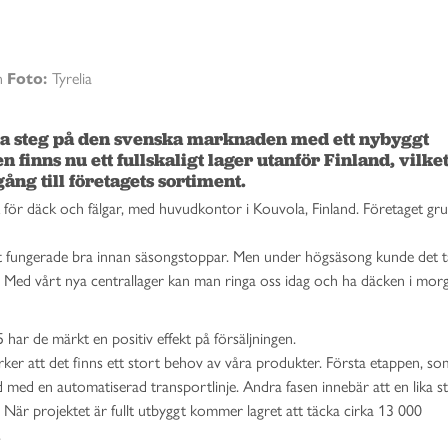
n
Foto:
Tyrelia
ta steg på den svenska marknaden med ett nybyggt 
n finns nu ett fullskaligt lager utanför Finland, vilket
ng till företagets sortiment. 
k för däck och fälgar, med huvudkontor i Kouvola, Finland. Företaget gr
ilket fungerade bra innan säsongstoppar. Men under högsäsong kunde det ta
ge. Med vårt nya centrallager kan man ringa oss idag och ha däcken i mor
har de märkt en positiv effekt på försäljningen.
rker att det finns ett stort behov av våra produkter. Första etappen, s
 med en automatiserad transportlinje. Andra fasen innebär att en lika s
t. När projektet är fullt utbyggt kommer lagret att täcka cirka 13 000
.