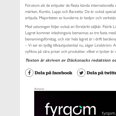
Förutom att de erbjuder de flesta kända internationella
märken, Kontio, Lappi och Barzetta. De är också speciali
erbjuda. Majoriteten av kunderna är kedjor och verkstäd
Med satsningen följer också en förstärkt säljkår. Patri
Lagret kommer inledningsvis bemannas av tre fasta med
bemanningsföretag, och när hela lagret är i drift beräk
– Vi ser en tydlig tillväxtpotential nu, säger Lindström. A
nyfikna på våra priser och produkter, vilket vi tycker är v
Texten är skriven av Däcksnacks redaktion o
Dela på facebook
Dela på twitt
Annons: