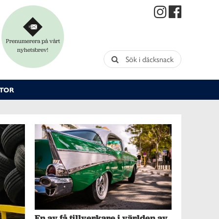
Prenumerera på vårt
nyhetsbrev!
Sök i däcksnack
TOR
En av få tillverkare i världen av