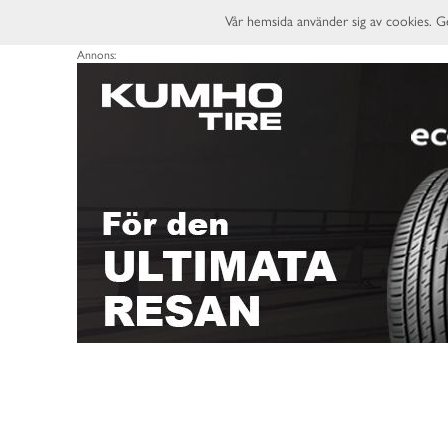
Vår hemsida använder sig av cookies. G
Annons: