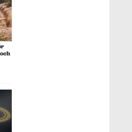
ör
 och