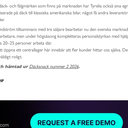
 däck- och fälgmärken som finns på marknaden har Tyrelia också sina eg
serade på däck till klassiska amerikanska bilar, något få andra leverantö
er.
k Lindström tillsammans med tre säljare bearbetar nu den svenska marknad
arbetare, men under högsäsong kompletteras personalstyrkan med hjäl
nas 20–25 personer arbeta där.
tt öppna ett centrallager här innebär att fler kunder hittar oss själva. De
äldigt roligt.
ch hämtad ur
Däcksnack nummer 2 2026
.
er