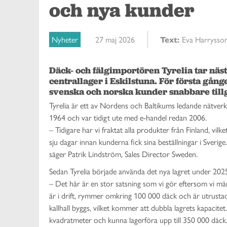
och nya kunder
Nyheter
27 maj 2026
Text:
Eva Harrysso
Däck- och fälgimportören Tyrelia tar näs
centrallager i Eskilstuna. För första gånge
svenska och norska kunder snabbare tillgå
Tyrelia är ett av Nordens och Baltikums ledande nätver
1964 och var tidigt ute med e-handel redan 2006.
– Tidigare har vi fraktat alla produkter från Finland, v
sju dagar innan kunderna fick sina beställningar i Sveri
säger Patrik Lindström, Sales Director Sweden.
Sedan Tyrelia började använda det nya lagret under 2025 
– Det här är en stor satsning som vi gör eftersom vi mä
är i drift, rymmer omkring 100 000 däck och är utrustad
kallhall byggs, vilket kommer att dubbla lagrets kapacite
kvadratmeter och kunna lagerföra upp till 350 000 däck