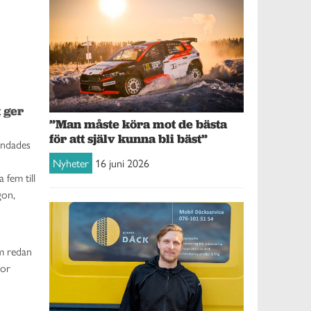
 ger 
”Man måste köra mot de bästa
för att själv kunna bli bäst”
undades
Nyheter
16 juni 2026
 fem till
gon,
om redan
tor