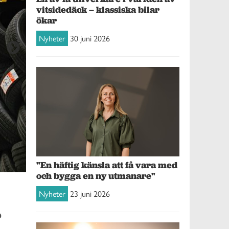
vitsidedäck – klassiska bilar
ökar
Nyheter
30 juni 2026
"En häftig känsla att få vara med
och bygga en ny utmanare"
Lagret är utrustat med en automatiserad transportlinje.
Nyheter
23 juni 2026
r