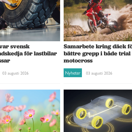
var svensk
Samarbete kring däck f
dskedja för lastbilar
bättre grepp i både trial
ssar
motocross
Nyheter
03 augusti 2026
03 augusti 2026