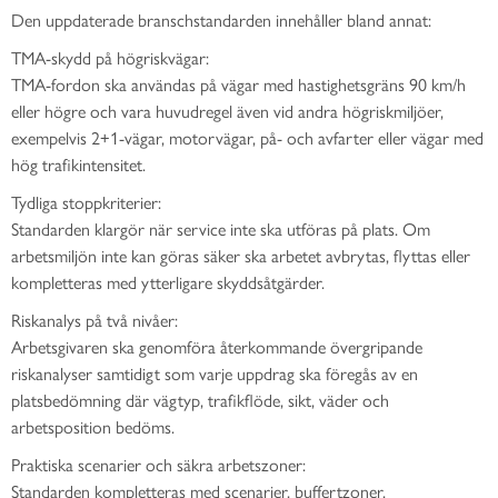
Den uppdaterade branschstandarden innehåller bland annat:
TMA-skydd på högriskvägar:
TMA-fordon ska användas på vägar med hastighetsgräns 90 km/h
eller högre och vara huvudregel även vid andra högriskmiljöer,
exempelvis 2+1-vägar, motorvägar, på- och avfarter eller vägar med
hög trafikintensitet.
Tydliga stoppkriterier:
Standarden klargör när service inte ska utföras på plats. Om
arbetsmiljön inte kan göras säker ska arbetet avbrytas, flyttas eller
kompletteras med ytterligare skyddsåtgärder.
Riskanalys på två nivåer:
Arbetsgivaren ska genomföra återkommande övergripande
riskanalyser samtidigt som varje uppdrag ska föregås av en
platsbedömning där vägtyp, trafikflöde, sikt, väder och
arbetsposition bedöms.
Praktiska scenarier och säkra arbetszoner:
Standarden kompletteras med scenarier, buffertzoner,