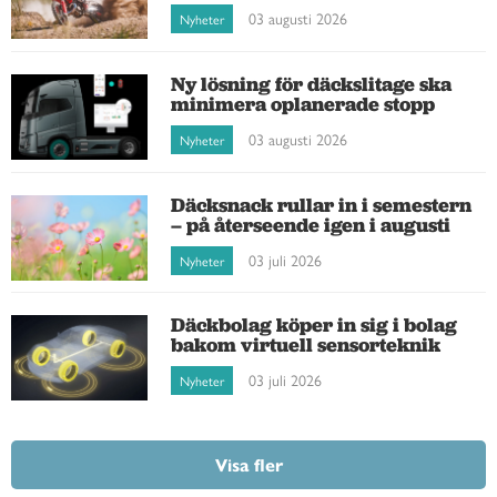
03 augusti 2026
Nyheter
Ny lösning för däckslitage ska
minimera oplanerade stopp
03 augusti 2026
Nyheter
Däcksnack rullar in i semestern
– på återseende igen i augusti
03 juli 2026
Nyheter
Däckbolag köper in sig i bolag
bakom virtuell sensorteknik
03 juli 2026
Nyheter
Visa fler