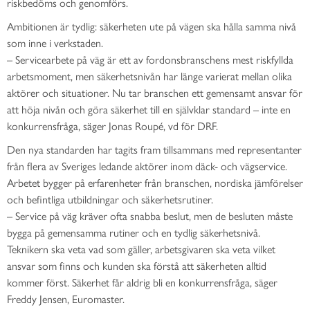
riskbedöms och genomförs.
Ambitionen är tydlig: säkerheten ute på vägen ska hålla samma nivå
som inne i verkstaden.
– Servicearbete på väg är ett av fordonsbranschens mest riskfyllda
arbetsmoment, men säkerhetsnivån har länge varierat mellan olika
aktörer och situationer. Nu tar branschen ett gemensamt ansvar för
att höja nivån och göra säkerhet till en självklar standard – inte en
konkurrensfråga, säger Jonas Roupé, vd för DRF.
Den nya standarden har tagits fram tillsammans med representanter
från flera av Sveriges ledande aktörer inom däck- och vägservice.
Arbetet bygger på erfarenheter från branschen, nordiska jämförelser
och befintliga utbildningar och säkerhetsrutiner.
– Service på väg kräver ofta snabba beslut, men de besluten måste
bygga på gemensamma rutiner och en tydlig säkerhetsnivå.
Teknikern ska veta vad som gäller, arbetsgivaren ska veta vilket
ansvar som finns och kunden ska förstå att säkerheten alltid
kommer först. Säkerhet får aldrig bli en konkurrensfråga, säger
Freddy Jensen, Euromaster.