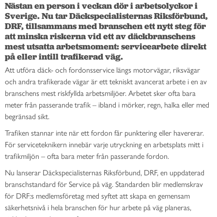
Nästan en person i veckan dör i arbetsolyckor i 
Sverige. Nu tar Däckspecialisternas Riksförbund, 
DRF, tillsammans med branschen ett nytt steg för 
att minska riskerna vid ett av däckbranschens 
mest utsatta arbetsmoment: servicearbete direkt 
på eller intill trafikerad väg.
Att utföra däck- och fordonsservice längs motorvägar, riksvägar
och andra trafikerade vägar är ett tekniskt avancerat arbete i en av
branschens mest riskfyllda arbetsmiljöer. Arbetet sker ofta bara
meter från passerande trafik – ibland i mörker, regn, halka eller med
begränsad sikt.
Trafiken stannar inte när ett fordon får punktering eller havererar.
För serviceteknikern innebär varje utryckning en arbetsplats mitt i
trafikmiljön – ofta bara meter från passerande fordon.
Nu lanserar Däckspecialisternas Riksförbund, DRF, en uppdaterad
branschstandard för Service på väg. Standarden blir medlemskrav
för DRF:s medlemsföretag med syftet att skapa en gemensam
säkerhetsnivå i hela branschen för hur arbete på väg planeras,