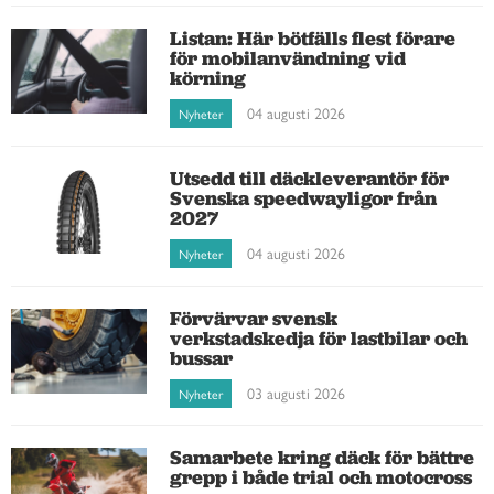
Listan: Här bötfälls flest förare
för mobilanvändning vid
körning
04 augusti 2026
Nyheter
Utsedd till däckleverantör för
Svenska speedwayligor från
2027
04 augusti 2026
Nyheter
Förvärvar svensk
verkstadskedja för lastbilar och
bussar
03 augusti 2026
Nyheter
Samarbete kring däck för bättre
grepp i både trial och motocross