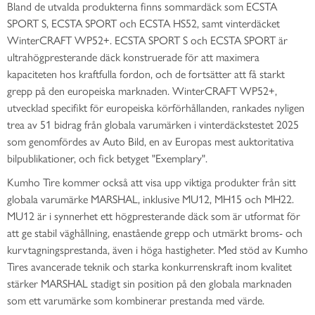
Bland de utvalda produkterna finns sommardäck som ECSTA
SPORT S, ECSTA SPORT och ECSTA HS52, samt vinterdäcket
WinterCRAFT WP52+. ECSTA SPORT S och ECSTA SPORT är
ultrahögpresterande däck konstruerade för att maximera
kapaciteten hos kraftfulla fordon, och de fortsätter att få starkt
grepp på den europeiska marknaden. WinterCRAFT WP52+,
utvecklad specifikt för europeiska körförhållanden, rankades nyligen
trea av 51 bidrag från globala varumärken i vinterdäckstestet 2025
som genomfördes av Auto Bild, en av Europas mest auktoritativa
bilpublikationer, och fick betyget "Exemplary".
Kumho Tire kommer också att visa upp viktiga produkter från sitt
globala varumärke MARSHAL, inklusive MU12, MH15 och MH22.
MU12 är i synnerhet ett högpresterande däck som är utformat för
att ge stabil väghållning, enastående grepp och utmärkt broms- och
kurvtagningsprestanda, även i höga hastigheter. Med stöd av Kumho
Tires avancerade teknik och starka konkurrenskraft inom kvalitet
stärker MARSHAL stadigt sin position på den globala marknaden
som ett varumärke som kombinerar prestanda med värde.