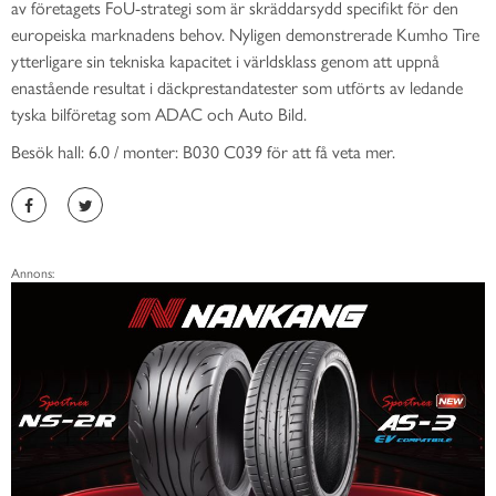
av företagets FoU-strategi som är skräddarsydd specifikt för den
europeiska marknadens behov. Nyligen demonstrerade Kumho Tire
ytterligare sin tekniska kapacitet i världsklass genom att uppnå
enastående resultat i däckprestandatester som utförts av ledande
tyska bilföretag som ADAC och Auto Bild.
Besök hall: 6.0 / monter: B030 C039 för att få veta mer.
Annons: