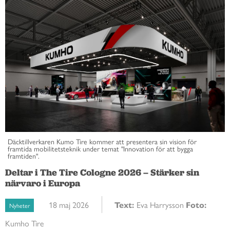
Däcktillverkaren Kumo Tire kommer att presentera sin vision för
framtida mobilitetsteknik under temat "Innovation för att bygga
framtiden".
Deltar i The Tire Cologne 2026 – Stärker sin
närvaro i Europa
18 maj 2026
Text:
Eva Harrysson
Foto:
Nyheter
Kumho Tire