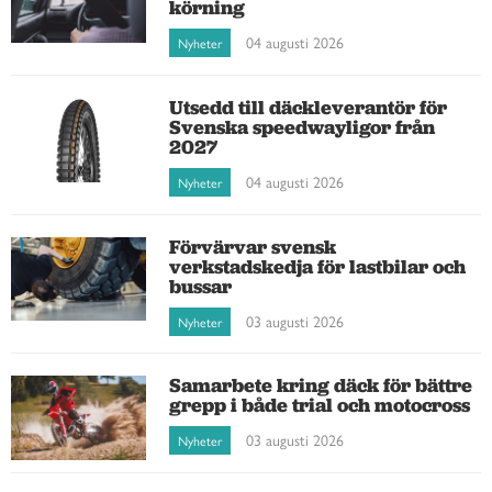
körning
04 augusti 2026
Nyheter
Utsedd till däckleverantör för
Svenska speedwayligor från
2027
04 augusti 2026
Nyheter
Förvärvar svensk
verkstadskedja för lastbilar och
bussar
03 augusti 2026
Nyheter
Samarbete kring däck för bättre
grepp i både trial och motocross
03 augusti 2026
Nyheter