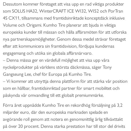
Dessutom kommer företaget att visa upp en rad viktiga produkter
som SOLUS HA32, WinterCRAFT ICE WI32, WI52 och PorTran
4S CX11, tillsammans med framtidsinriktade konceptdäck inklusive
Volume och Origami. Kumho Tire planerar att bjuda in viktiga
europeiska kunder till mässan och hålla affärsmöten för att utforska
nya partnerskapsmöjligheter. Genom dessa medel strävar företaget
efter att kommunicera sin framtidsvision, fördjupa kundernas
engagemang och utöka sin globala affärsnärvaro.
– Denna mässa ger en värdefull möjlighet att visa upp våra
nyckelprodukter på världens största däckmässa, säger Tony
Gangseung Lee, chef för Europa på Kumho Tire.
– Vi kommer att utnyttja denna plattform för att stärka vår position
som en hållbar, framtidsinriktad partner för smart mobilitet och
påskynda vår omvandling till ett globalt premiummärke.
Förra året uppnådde Kumho Tire en rekordhög försäljning på 3,2
miljarder euro, där den europeiska marknaden spelade en
avgörande roll genom att notera en genomsnittlig årlig tillväxttakt
på över 20 procent. Denna starka prestation har till stor del drivits