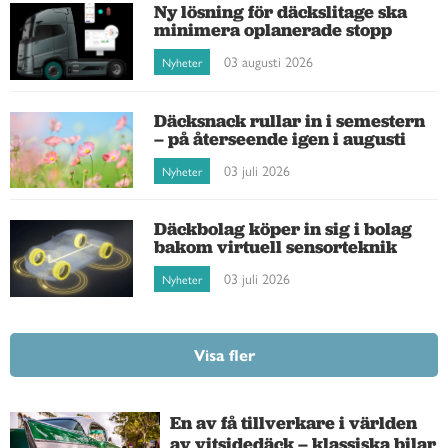
Ny lösning för däckslitage ska
minimera oplanerade stopp
03 augusti 2026
Nyheter
Däcksnack rullar in i semestern
– på återseende igen i augusti
03 juli 2026
Nyheter
Däckbolag köper in sig i bolag
bakom virtuell sensorteknik
03 juli 2026
Nyheter
Visa fler
En av få tillverkare i världen
av vitsidedäck – klassiska bilar