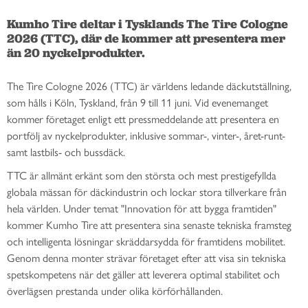
Kumho Tire deltar i Tysklands The Tire Cologne 
2026 (TTC), där de kommer att presentera mer 
än 20 nyckelprodukter.

The Tire Cologne 2026 (TTC) är världens ledande däckutställning,
som hålls i Köln, Tyskland, från 9 till 11 juni. Vid evenemanget
kommer företaget enligt ett pressmeddelande att presentera en
portfölj av nyckelprodukter, inklusive sommar-, vinter-, året-runt-
samt lastbils- och bussdäck.
TTC är allmänt erkänt som den största och mest prestigefyllda
globala mässan för däckindustrin och lockar stora tillverkare från
hela världen. Under temat "Innovation för att bygga framtiden"
kommer Kumho Tire att presentera sina senaste tekniska framsteg
och intelligenta lösningar skräddarsydda för framtidens mobilitet.
Genom denna monter strävar företaget efter att visa sin tekniska
spetskompetens när det gäller att leverera optimal stabilitet och
överlägsen prestanda under olika körförhållanden.