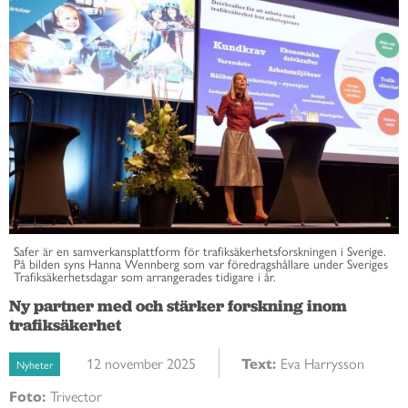
Safer är en samverkansplattform för trafiksäkerhetsforskningen i Sverige.
På bilden syns Hanna Wennberg som var föredragshållare under Sveriges
Trafiksäkerhetsdagar som arrangerades tidigare i år.
Ny partner med och stärker forskning inom
trafiksäkerhet
12 november 2025
Text:
Eva Harrysson
Nyheter
Foto:
Trivector