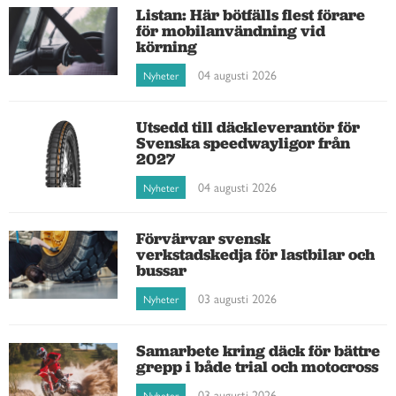
Listan: Här bötfälls flest förare
för mobilanvändning vid
körning
04 augusti 2026
Nyheter
Utsedd till däckleverantör för
Svenska speedwayligor från
2027
04 augusti 2026
Nyheter
Förvärvar svensk
verkstadskedja för lastbilar och
bussar
03 augusti 2026
Nyheter
Samarbete kring däck för bättre
grepp i både trial och motocross
03 augusti 2026
Nyheter