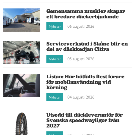
Gemensamma muskler skapar
ett bredare däckerbjudande
06 augusti 2026
Nyheter
Serviceverkstad i Skåne blir en
del av däckkedjan Citira
05 augusti 2026
Nyheter
Listan: Här bötfälls flest förare
för mobilanvändning vid
körning
04 augusti 2026
Nyheter
Utsedd till däckleverantör för
Svenska speedwayligor från
2027
04 augusti 2026