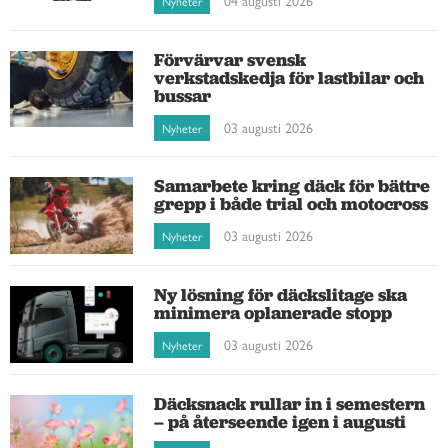
Nyheter
Förvärvar svensk
verkstadskedja för lastbilar och
bussar
03 augusti 2026
Nyheter
Samarbete kring däck för bättre
grepp i både trial och motocross
03 augusti 2026
Nyheter
Ny lösning för däckslitage ska
minimera oplanerade stopp
03 augusti 2026
Nyheter
Däcksnack rullar in i semestern
– på återseende igen i augusti