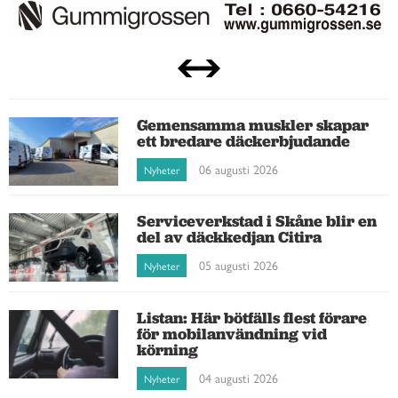
Gemensamma muskler skapar
ett bredare däckerbjudande
06 augusti 2026
Nyheter
Serviceverkstad i Skåne blir en
del av däckkedjan Citira
05 augusti 2026
Nyheter
Listan: Här bötfälls flest förare
för mobilanvändning vid
körning
04 augusti 2026
Nyheter