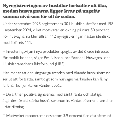
Nyregistreringen av husbilar fortsätter att öka, 
medan husvagnarna ligger kvar på ungefär 
samma nivå som för ett år sedan. 
Under september 2025 registrerades 301 husbilar, jämfört med 198
i september 2024, vilket motsvarar en ökning på nära 50 procent.
För husvagnarna blev siffran 112 nyregistreringar, nästan identiskt
med fjolårets 111.
– Investeringsviljan i nya produkter speglas av det ökade intresset
för mobilt boende, säger Per Nilsson, ordförande i Husvagns- och
Husbilsbranschens Riksförbund (HRF).
Han menar att den långvariga trenden med ökande husbilsintresse
ser ut att fortsätta, samtidigt som husvagnsmarknaden kan få ny
fart när konjunkturen vänder uppåt.
– De alltmer positiva signalerna, med sänkt ränta och statliga
åtgärder för att stärka hushållsekonomin, väntas påverka branschen
i rätt riktning.
Tillväxtverket rapporterar dessutom 3,9 procent fler gästnätter på