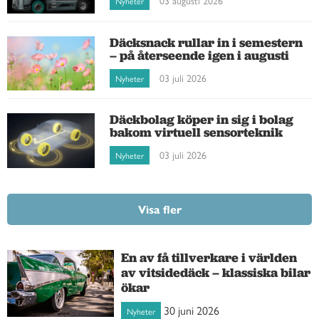
Nyheter
Däcksnack rullar in i semestern
– på återseende igen i augusti
03 juli 2026
Nyheter
Däckbolag köper in sig i bolag
bakom virtuell sensorteknik
03 juli 2026
Nyheter
Visa fler
En av få tillverkare i världen
av vitsidedäck – klassiska bilar
ökar
30 juni 2026
Nyheter