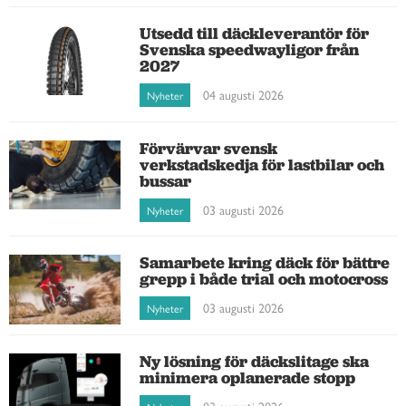
Utsedd till däckleverantör för
Svenska speedwayligor från
2027
04 augusti 2026
Nyheter
Förvärvar svensk
verkstadskedja för lastbilar och
bussar
03 augusti 2026
Nyheter
Samarbete kring däck för bättre
grepp i både trial och motocross
03 augusti 2026
Nyheter
Ny lösning för däckslitage ska
minimera oplanerade stopp
03 augusti 2026