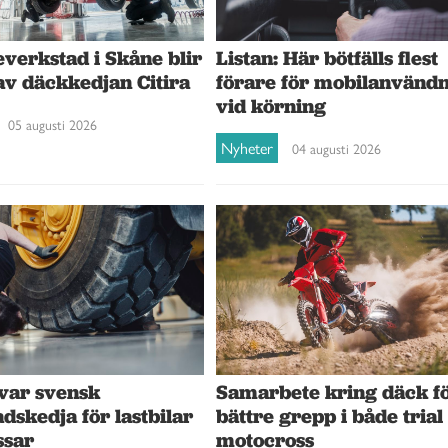
verkstad i Skåne blir
Listan: Här bötfälls flest
av däckkedjan Citira
förare för mobilanvänd
vid körning
05 augusti 2026
Nyheter
04 augusti 2026
var svensk
Samarbete kring däck f
dskedja för lastbilar
bättre grepp i både trial
ssar
motocross