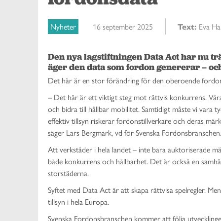
Nyheter
16 september 2025
Text:
Eva Ha
Den nya lagstiftningen Data Act har nu trät
äger den data som fordon genererar – och
Det här är en stor förändring för den oberoende fordonsbr
– Det här är ett viktigt steg mot rättvis konkurrens. V
och bidra till hållbar mobilitet. Samtidigt måste vi vara t
effektiv tillsyn riskerar fordonstillverkare och deras mä
säger Lars Bergmark, vd för Svenska Fordonsbranschen
Att verkstäder i hela landet – inte bara auktoriserade 
både konkurrens och hållbarhet. Det är också en samhäll
storstäderna.
Syftet med Data Act är att skapa rättvisa spelregler. Me
tillsyn i hela Europa.
Svenska Fordonsbranschen kommer att följa utvecklingen