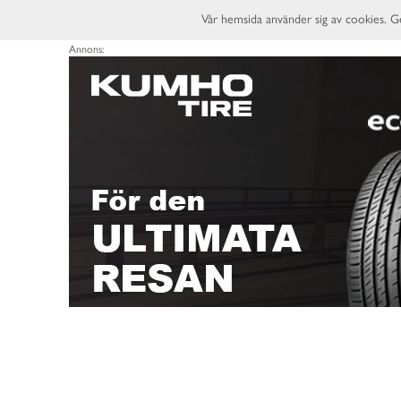
Vår hemsida använder sig av cookies. G
Annons: