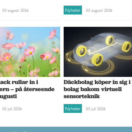
Nyheter
03 augusti 2026
03 augusti 2026
ck rullar in i
Däckbolag köper in sig i
ern – på återseende
bolag bakom virtuell
augusti
sensorteknik
Nyheter
03 juli 2026
03 juli 2026