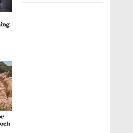
ning
ör
 och