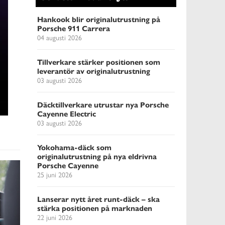
Hankook blir originalutrustning på
Porsche 911 Carrera
04 augusti 2026
Tillverkare stärker positionen som
leverantör av originalutrustning
03 augusti 2026
Däcktillverkare utrustar nya Porsche
Cayenne Electric
03 augusti 2026
Yokohama-däck som
originalutrustning på nya eldrivna
Porsche Cayenne
25 juni 2026
Lanserar nytt året runt-däck – ska
stärka positionen på marknaden
22 juni 2026