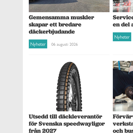
Gemensamma muskler
Service
skapar ett bredare
en del 
däckerbjudande
Nyheter
Nyheter
06 augusti 2026
Förvär
Utsedd till däckleverantör
verksta
för Svenska speedwayligor
och bu
från 2027