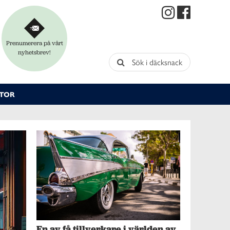
Prenumerera på vårt
nyhetsbrev!
Sök i däcksnack
TOR
En av få tillverkare i världen av