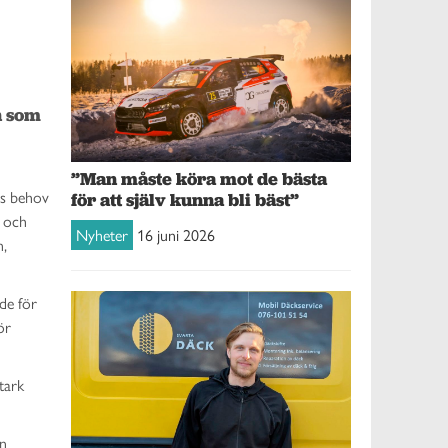
n som 
 
”Man måste köra mot de bästa
as behov
för att själv kunna bli bäst”
r och
Nyheter
16 juni 2026
n,
de för
ör
tark
en