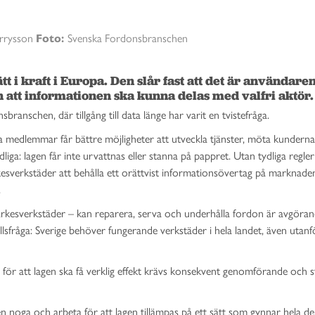
rrysson
Foto:
Svenska Fordonsbranschen
t i kraft i Europa. Den slår fast att det är användare
 att informationen ska kunna delas med valfri aktör.
anschen, där tillgång till data länge har varit en tvistefråga.
åra medlemmar får bättre möjligheter att utveckla tjänster, möta kundern
ydliga: lagen får inte urvattnas eller stanna på pappret. Utan tydliga regle
rkesverkstäder att behålla ett orättvist informationsövertag på marknade
.
märkesverkstäder – kan reparera, serva och underhålla fordon är avgöran
sfråga: Sverige behöver fungerande verkstäder i hela landet, även utanf
n för att lagen ska få verklig effekt krävs konsekvent genomförande och s
 noga och arbeta för att lagen tillämpas på ett sätt som gynnar hela d