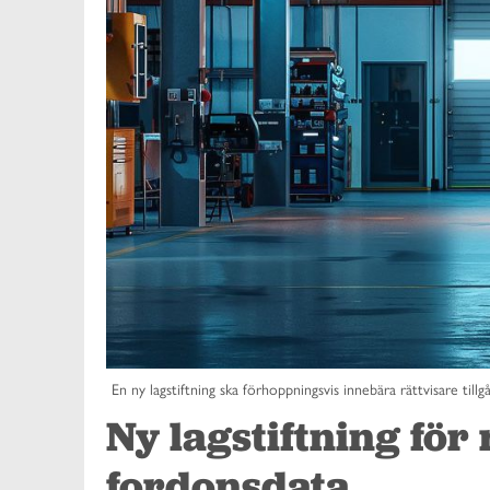
En ny lagstiftning ska förhoppningsvis innebära rättvisare tillg
Ny lagstiftning för r
fordonsdata