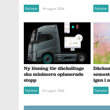
Nyheter
Nyheter
04 augusti 2026
Ny lösning för däckslitage
Däcksna
ska minimera oplanerade
semest
stopp
igen i 
Nyheter
Nyheter
03 augusti 2026