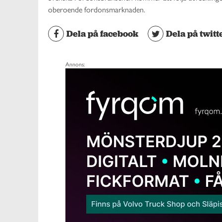
oberoende fordonsmarknaden.
Dela på facebook
Dela på twitt
Annons: