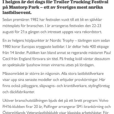
I helgen är det dags för Trailer Trucking Festival 
på Mantorp Park – ett av Sveriges mest anrika 
lastbilsevent.
Sedan premiären 1982 har festivalen vuxit till att bli en självklar
mötesplats för branschen. I år arrangeras festivalen den 22-23
augusti för 21:a gången och intresset uppges vara rekordstort.
En av helgens höjdpunkter är Nordic Trophy – tävlingen som sedan
1980 korar Europas snyggaste lastbilar. I år deltar hela 400 ekipage
från 14 länder. Publiken kan bland annat se regerande mästaren Paul
Cecil från England försvara sin titel. På fredag kväll väntar dessutom
en spektakulär ljusshow innan vinnarna utses på lördagen.
Mässområdet är större än någonsin. Alla stora lastbilstillverkare
visar upp sina senaste modeller och erbjuder provkörningar. Här
finns också påbyggare, släpvagns- och krantillverkare, stylingföretag
och däckfabrikanter.
Utöver branschutställningen bjuds det på ett brett program: Volvo
FH16-klubben firar 20 år, Palfinger arrangerar SM i krankörning och
Östergötlands Veteranlastbilsklubb visar klassiska arbetshästar. För