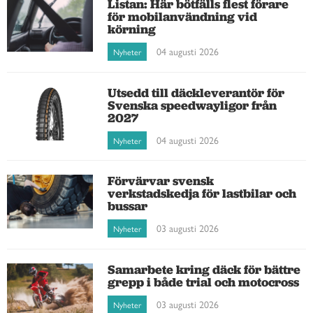
Listan: Här bötfälls flest förare
för mobilanvändning vid
körning
04 augusti 2026
Nyheter
Utsedd till däckleverantör för
Svenska speedwayligor från
2027
04 augusti 2026
Nyheter
Förvärvar svensk
verkstadskedja för lastbilar och
bussar
03 augusti 2026
Nyheter
Samarbete kring däck för bättre
grepp i både trial och motocross
03 augusti 2026
Nyheter