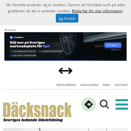
Vår hemsida använder sig av cookies. Genom att fortsätta surfa på sidan
godkänner du att vi använder cookies.
Klicka här för mer information
.
Jag förstår
Annons:
PRENUMERERA
ANNONSERA
ARKIV
KONTAKT