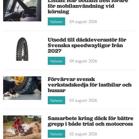
Listan: Här bötfälls flest förare
för mobilanvändning vid
körning
04 augusti 2026
Nyheter
Utsedd till däckleverantör för
Svenska speedwayligor från
2027
04 augusti 2026
Nyheter
Förvärvar svensk
verkstadskedja för lastbilar och
bussar
03 augusti 2026
Nyheter
Samarbete kring däck för bättre
grepp i både trial och motocross
03 augusti 2026
Nyheter