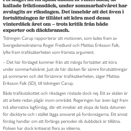
kallade friktionsdäck, under sommarhalvåret har 
avslagits av riksdagen. Det innebär att det även i 
fortsättningen är tillåtet att köra med dessa 
vinterdäck året om – trots kritik från både 
experter och däckbransch.
Tidningen Carup rapporterar att motionen, som lades fram av
Sverigedemokraterna Roger Fredlund och Mattias Eriksson Falk,
lyfte fram trafiksäkerheten som främsta argument.
– Det här förslaget kommer från att många fortsätter att köra
under sommarhalvåret. Just de här däcken får sämre förutsättningar
på sommaren och det försämrar trafiksäkerheten, säger Mattias
Eriksson Falk (SD), till tidningen Carup.
Både trafikutskottet och riksdagen röstade dock nej. Ett av skälen är
att arbete redan pågår inom området. Regeringen har även lagt fram
två alternativa lagförslag, där ett innebär att slopa de fasta datumen
för däckbyte och i stället lägga ansvaret på fordonsägarna. Ett annat
förslag handlar om att förlänga perioden då dubbdäck är tillåtna.
Polisen har dock kritiserat flera av idéerna.