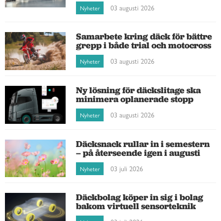
03 augusti 2026
Nyheter
Samarbete kring däck för bättre
grepp i både trial och motocross
03 augusti 2026
Nyheter
Ny lösning för däckslitage ska
minimera oplanerade stopp
03 augusti 2026
Nyheter
Däcksnack rullar in i semestern
– på återseende igen i augusti
03 juli 2026
Nyheter
Däckbolag köper in sig i bolag
bakom virtuell sensorteknik