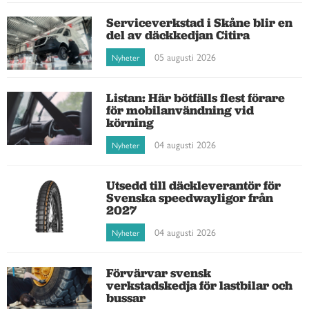
Serviceverkstad i Skåne blir en
del av däckkedjan Citira
05 augusti 2026
Nyheter
Listan: Här bötfälls flest förare
för mobilanvändning vid
körning
04 augusti 2026
Nyheter
Utsedd till däckleverantör för
Svenska speedwayligor från
2027
04 augusti 2026
Nyheter
Förvärvar svensk
verkstadskedja för lastbilar och
bussar