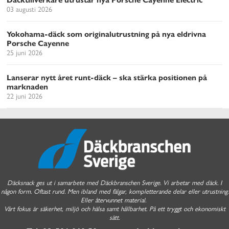
03 augusti 2026
Yokohama-däck som originalutrustning på nya eldrivna
Porsche Cayenne
25 juni 2026
Lanserar nytt året runt-däck – ska stärka positionen på
marknaden
22 juni 2026
Däcksnack ges ut i samarbete med Däckbranschen Sverige. Vi arbetar med däck. I
någon form. Oftast rund. Men ibland med fälgar, kompletterande delar eller utrustning.
Eller återvunnet material.
Vårt fokus är säkerhet, miljö och hälsa samt hållbarhet. På ett tryggt och ekonomiskt
sätt.