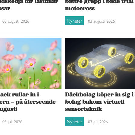
dskedja för lastbilar
bättre grepp i både trial
ssar
motocross
Nyheter
03 augusti 2026
03 augusti 2026
ck rullar in i
Däckbolag köper in sig i
ern – på återseende
bolag bakom virtuell
augusti
sensorteknik
Nyheter
03 juli 2026
03 juli 2026