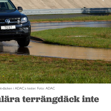
unt-däcken i ADAC:s tester. Foto: ADAC
ulära terrängdäck inte