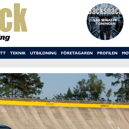
LÄS SENASTE
TIDNINGEN
TT
TEKNIK
UTBILDNING
FÖRETAGAREN
PROFILEN
MO