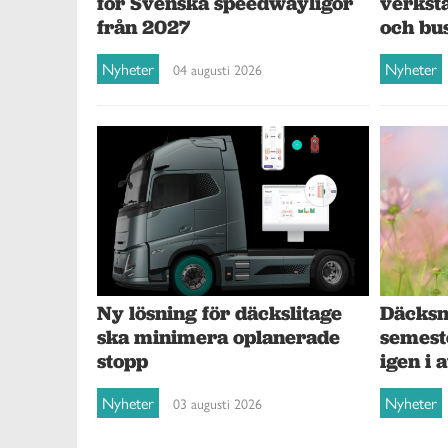
verksta
för Svenska speedwayligor
och bu
från 2027
Nyheter
Nyheter
04 augusti 2026
Ny lösning för däckslitage
Däcksna
ska minimera oplanerade
semest
stopp
igen i 
Nyheter
Nyheter
03 augusti 2026