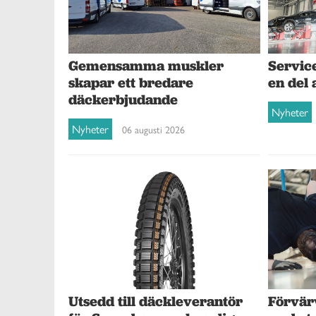
Gemensamma muskler
Service
skapar ett bredare
en del 
däckerbjudande
Nyheter
Nyheter
06 augusti 2026
Förvär
Utsedd till däckleverantör