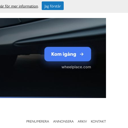
 här för mer information
.
Jag förstår
PRENUMERERA
ANNONSERA
ARKIV
KONTAKT