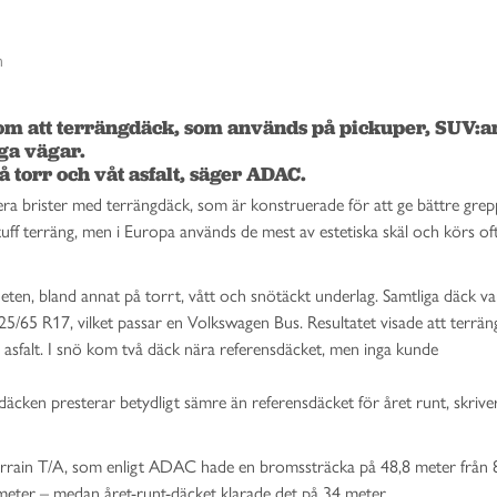
n
om att terrängdäck, som används på pickuper, SUV:ar
ga vägar.

å torr och våt asfalt, säger ADAC.
a brister med terrängdäck, som är konstruerade för att ge bättre grep
 tuff terräng, men i Europa används de mest av estetiska skäl och körs of
eten, bland annat på torrt, vått och snötäckt underlag. Samtliga däck va
5/65 R17, vilket passar en Volkswagen Bus. Resultatet visade att terrä
på asfalt. I snö kom två däck nära referensdäcket, men inga kunde
gdäcken presterar betydligt sämre än referensdäcket för året runt, skrive
rrain T/A, som enligt ADAC hade en bromssträcka på 48,8 meter från 
meter – medan året-runt-däcket klarade det på 34 meter.