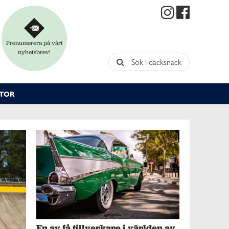
Prenumerera på vårt
nyhetsbrev!
Sök i däcksnack
TOR
En av få tillverkare i världen av