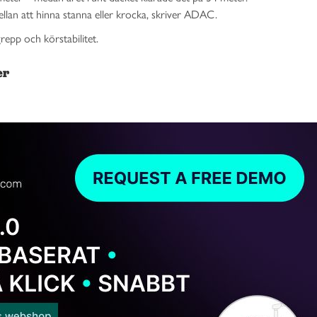
ellan att hinna stanna eller krocka, skriver ADAC.
epp och körstabilitet.
er