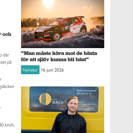
 och 
”Man måste köra mot de bästa
p där
för att själv kunna bli bäst”
tast på
Nyheter
16 juni 2026
r
ngdäcken
r
80 km/h.