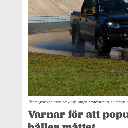
Terrängdäcken hade betydligt längre bromssträcka än året-r
Varnar för att pop
håller måttet