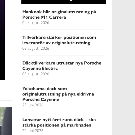
Hankook blir originalutrustning på
Porsche 911 Carrera
04 augusti 2026
Tillverkare stärker positionen som
leverantör av originalutrustning
03 augusti 2026
Däcktillverkare utrustar nya Porsche
Cayenne Electric
03 augusti 2026
Yokohama-däck som
originalutrustning på nya eldrivna
Porsche Cayenne
25 juni 2026
Lanserar nytt året runt-däck – ska
stärka positionen på marknaden
22 juni 2026