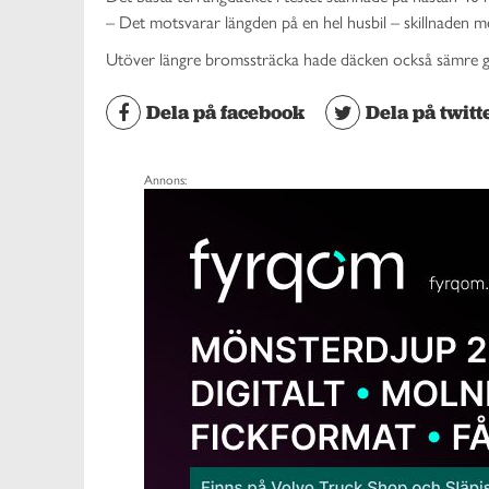
– Det motsvarar längden på en hel husbil – skillnaden m
Utöver längre bromssträcka hade däcken också sämre gr
Dela på facebook
Dela på twitt
Annons: