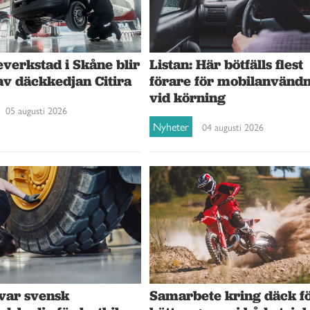
verkstad i Skåne blir
Listan: Här bötfälls flest
av däckkedjan Citira
förare för mobilanvänd
vid körning
05 augusti 2026
Nyheter
04 augusti 2026
var svensk
Samarbete kring däck f