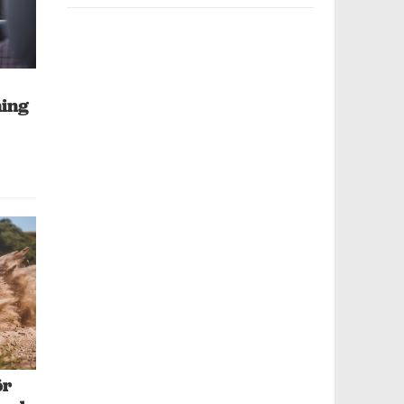
ning
ör